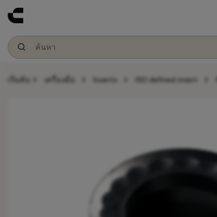
chevron_right
chevron_right
chevron_right
chevron_right
เริ่มต้น
เครื่องมือ
Inserts
ISO defined insert