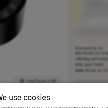
ถูกแทนที่ด้วย
R
สินค้าพร้อ
เกรดอื่นเทียบก
ตัด
พร้อมจําหน่ายภา
จำนวนบรรจุ: 10
ISO: RCGX 10 T3 
รหัสวัสดุ: 607540
EAN: 26075405
ANSI: RCGX 10 T3
deployed_code
แสดงโมเดล 3 มิติ
remove
e use cookies