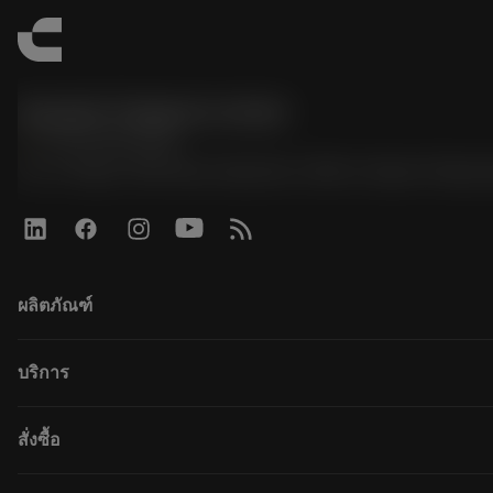
Sandvik Thailand Limited
phone
+66 2 016 2120
51, JL Tower, 19th Floor, Room No. 1904-6, Rama 9 Road,
ผลิตภัณฑ์
ผลิตภัณฑ์ทั้งหมด
บริการ
CoroPlus® Tool Guide
Tool Assembly
การรีไซเคิล
สั่งซื้อ
Tailor Made
การฟื้นฟูสภาพเครื่องมือ
แคตตาล็อก
ความรู้
วิธีการซื้อ