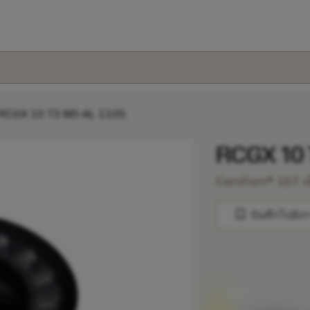
RCGX 10 T3 M0-AL 1105
RCGX 10 
CoroTurn® 107 เ
bookmark
บันทึกไปยัง