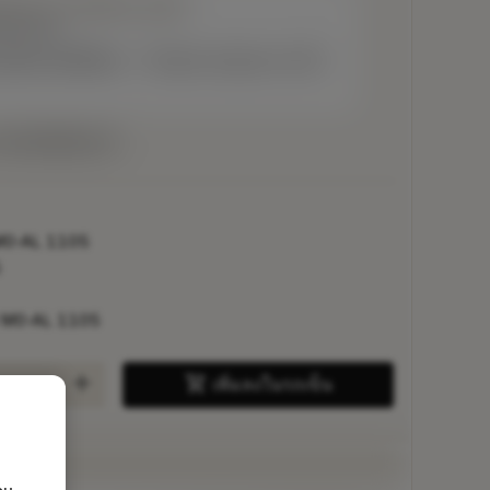
CGX 10 T3 M0-AL 1205
มจำหน่าย
ับผลิตภัณฑ์ดั้งเดิม – โปรดตรวจสอบความเร็ว
ยในหนึ่งสัปดาห์
M0-AL 1105
5
 M0-AL 1105
add
shopping_cart
เพิ่มลงในรถเข็น