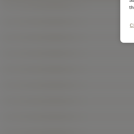
Sa
th
C