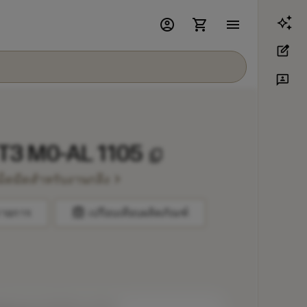
account_circle
shopping_cart
menu
edit_square
3p
T3 M0-AL 1105
content_copy
chevron_right
ม็ดมีดสำหรับงานกลึง
balance
รายการ
เปรียบเทียบผลิตภัณฑ์