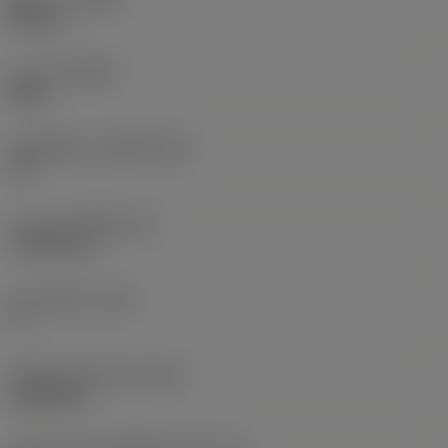
Neutral
เกรด
(GRADE)
6060
วัสดุเม็ดมีด
(SUBSTRATE)
CS
ความหนาเม็ดมีด
(S)
7.9375 mm
มุมหลบหลัก
(AN)
7 °
น้ำหนักของอุปกรณ์
(WT)
0.0024 kg