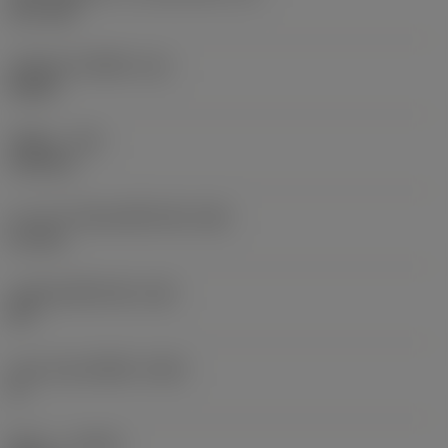
12.7 mm
รหัสรูปทรงเม็ดมีด
(SC)
Round
รัศมีมุม
(RE)
6.35 mm
ความกว้างสันคมที่หน้าตัด
(BN)
0.1 mm
มุมสันคมที่หน้าตัด
(GB)
20 °
มุมคายของเม็ดมีด
(GAN)
0 °
ทิศทาง
(HAND)