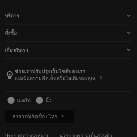
ผลิตภัณฑ์ทั้งหมด
keyboard_arrow_down
บริการ
CoroPlus® Tool Guide
การรีไซเคิล
Tool Assembly
keyboard_arrow_down
สั่งซื้อ
การฟื้นฟูสภาพเครื่องมือ
Tailor Made
วิธีการซื้อ
ความรู้
แคตตาล็อก
keyboard_arrow_down
เกี่ยวกับเรา
สั่ง ซื้อ
บทเรียนอิเล็กทรอนิกส์
ตำแหน่งงาน
ผลการค้นหา
กิจกรรมและการฝึกอบรม
เกี่ยวกับแซนด์วิคโคโรม้อนท์
ติดตามคําสั่งซื้อของคุณ
Tool ID
ช่วยเราปรับปรุงเว็บไซต์ของเรา
emoji_objects
chevron_right
แบ่งปันความคิดเห็นหรือไอเดียของคุณ
ค้นหาเรา
คำ ถาม
สำหรับสื่อมวลชน
ติดต่อเรา
ข้อมูลความปลอดภัยในการทำงาน
เมตริก
นิ้ว
ความยั่งยืน
chevron_right
สาธารณรัฐเช็ก | ไทย
ประกาศทางกฎหมาย
นโยบายความเป็นส่วนตัว