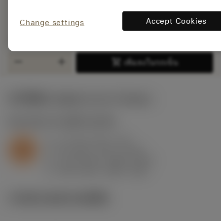
deployed_code
ตัวแทน
แสดงโมเดล 3 มิติ
remove
add
ทั่วไป
shopping_cart
Accept Cookies
เพิ่มล
Change settings
remove
add
shopping_cart
เพิ่มลงในรถเข็น
ค่าเริ่มต้น
(Depth of cut
1.9 mm
)
S2.0.Z.AG
,
ความแข็ง: 350 HB
a
1.9 mm (0.6 - 3.2)
p
S
f
0.2 mm/r (0.11 - 0.31)
n
h
0.14 mm/r (0.08 - 0.22)
ex
v
240 m/min (280 - 200)
c
ภาพประกอบทางเทคนิค