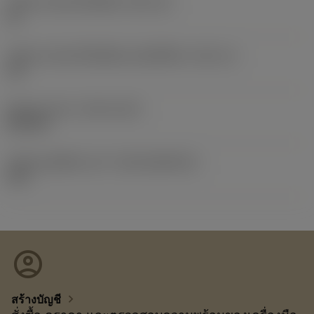
รหัสขนาดช่องใส่เม็ดมีด
(SSC_M)
12
รหัสขนาดช่องใส่เม็ดมีดแบบอิมพีเรียล
(SSC_N)
1/2
Release date
(ValFrom20)
22/9/10
รหัสของชุดที่ออกแล้ว
(RELEASEPACK)
10.2
account_circle
chevron_right
สร้างบัญชี