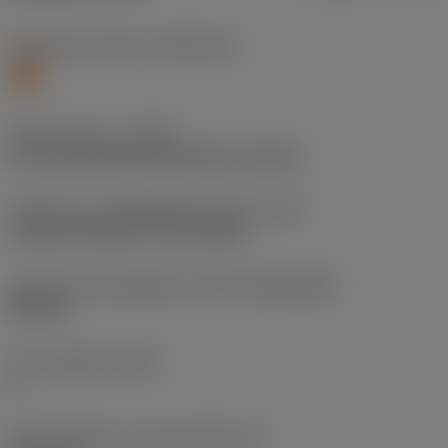
Workpiece material
(TMC1ISO)
S
ชนิดการทำงาน
(CTPT)
pre-machining with demand on surface
รหัสรูปแบบการติดตั้งเม็ดมีด (เมตริก)
(IFS)
Convex prismatic cross section
รูปทรงและขนาดเม็ดมีด
(CUTINT_SIZESHAPE)
RC1207
จำนวนคมตัด
(CEDC)
2
เส้นผ่านศูนย์กลางวงกลมแนบใน
(IC)