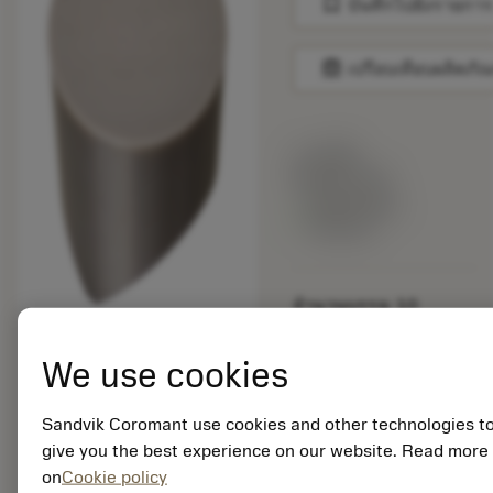
bookmark
บันทึกไปยังรายการ
balance
เปรียบเทียบผลิตภัณ
ราคาตั้ง:
820.00 CZK
สินค้าพร้อม
จำหน่าย
จำนวนบรรจุ: 10
ISO:
RCGX120700T01020
We use cookies
6060
รหัสวัสดุ: 5916206
Sandvik Coromant use cookies and other technologies t
EAN: 25916206
give you the best experience on our website. Read more
ANSI: RCGX45T0320
6060
on
Cookie policy
การเป็น