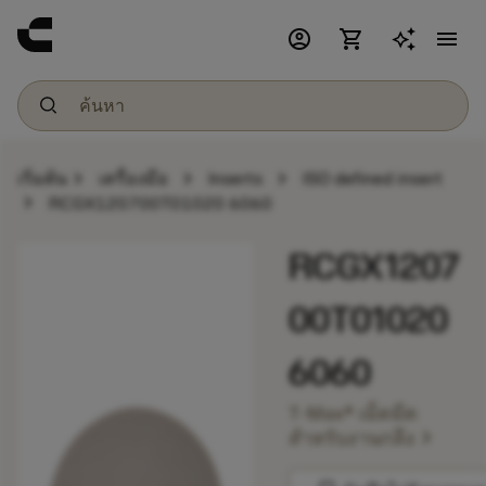
account_circle
shopping_cart
menu
chevron_right
chevron_right
chevron_right
เริ่มต้น
เครื่องมือ
Inserts
ISO defined insert
chevron_right
RCGX120700T01020 6060
RCGX1207
00T01020
6060
T-Max® เม็ดมีด
chevron_right
สำหรับงานกลึง