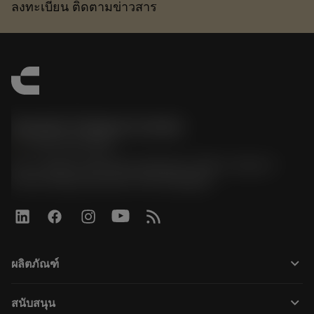
ลงทะเบียน ติดตามข่าวสาร
Sandvik Thailand Limited
phone
+66 2 016 2120
51, JL Tower, 19th Floor, Room No. 1904-6, Rama 9
Road, Kwaeng Huamark, Khet Bangkapi
keyboard_arrow_down
ผลิตภัณฑ์
เครื่องมือทั้งหมด
keyboard_arrow_down
สนับสนุน
ซอฟต์แวร์ทั้งหมด