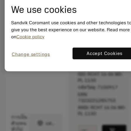
bookmark
บันทึกไปยังรายการ
We use cookies
balance
เปรียบเทียบผลิตภัณ
Sandvik Coromant use cookies and other technologies t
give you the best experience on our website. Read more
on
Cookie policy
สินค้าพร้อม
จำหน่าย
Accept Cookies
Change settings
จำนวนบรรจุ: 10
ISO: RCHT 16 06 M0-
PL 1130
รหัสวัสดุ: 7100917
EAN:
7323221285753
ANSI: RCHT 16 06 M0-
PL 1130
การเป็น
deployed_code
ตัวแทน
แสดงโมเดล 3 มิติ
remove
add
ทั่วไป
shopping_cart
เพิ่มล