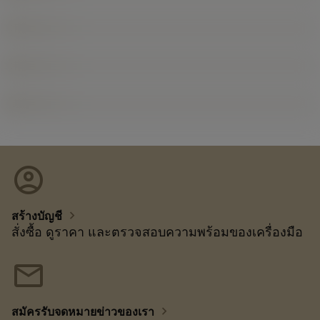
account_circle
chevron_right
สร้างบัญชี
สั่งซื้อ ดูราคา และตรวจสอบความพร้อมของเครื่องมือ
mail
chevron_right
สมัครรับจดหมายข่าวของเรา