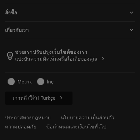
ฝ่ายบริการลูกค้า
การรีไซเคิล
keyboard_arrow_down
สั่งซื้อ
ผู้จัดจำหน่ายและผู้เชี่ยวชาญ
การปรับสภาพใหม่
วิธีซื้อ
คู่มือและบทช่วยสอน
Tailor Made
keyboard_arrow_down
เกี่ยวกับเรา
สั่งซื้อ
เครื่องคิดเลขและแอป
เกี่ยวกับ Sandvik Coromant
ส่งคืน
แคตตาล็อกและคู่มืออ้างอิง
Manufacturing Wellness
ติดตามคำสั่งซื้อของคุณ
ช่วยเราปรับปรุงเว็บไซต์ของเรา
emoji_objects
chevron_right
แบ่งปันความคิดเห็นหรือไอเดียของคุณ
อาชีพ
ทำใบเสนอราคา
ธุรกิจที่ยั่งยืน
บทความ
Metrik
İnç
สำหรับสื่อมวลชน
chevron_right
เกาหลี (ใต้) | Türkçe
ประกาศทางกฎหมาย
นโยบายความเป็นส่วนตัว
ความปลอดภัย
ข้อกำหนดและเงื่อนไขทั่วไป