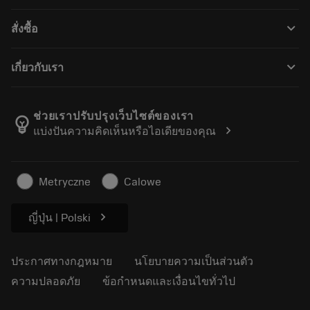
ฝ่ายบริการลูกค้า
การรีไซเคิล
keyboard_arrow_down
สั่งซื้อ
ผู้จัดจำหน่ายและผู้เชี่ยวชาญ
การปรับสภาพใหม่
วิธีซื้อ
คู่มือและบทช่วยสอน
Tailor Made
keyboard_arrow_down
เกี่ยวกับเรา
สั่งซื้อ
เครื่องคิดเลขและแอป
เกี่ยวกับ Sandvik Coromant
ส่งคืน
แคตตาล็อกและคู่มืออ้างอิง
Manufacturing Wellness
ติดตามคำสั่งซื้อของคุณ
ช่วยเราปรับปรุงเว็บไซต์ของเรา
emoji_objects
chevron_right
แบ่งปันความคิดเห็นหรือไอเดียของคุณ
อาชีพ
ทำใบเสนอราคา
ธุรกิจที่ยั่งยืน
บทความ
Metryczne
Calowe
สำหรับสื่อมวลชน
chevron_right
ญี่ปุ่น | Polski
ประกาศทางกฎหมาย
นโยบายความเป็นส่วนตัว
ความปลอดภัย
ข้อกำหนดและเงื่อนไขทั่วไป