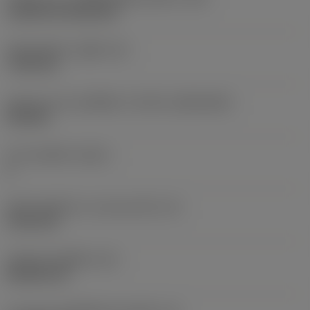
Cylindrical fixing hole
เส้นผ่าศูนย์กลางรูยึด
(D1)
7.925 mm
รูปทรงและขนาดเม็ดมีด
(CUTINT_SIZESHAPE)
CN1906
จำนวนคมตัด
(CEDC)
2
เส้นผ่านศูนย์กลางวงกลมแนบใน
(IC)
19.05 mm
รหัสรูปทรงเม็ดมีด
(SC)
Rhombic 80