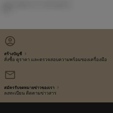
รหัสของชุดที่ออกแล้ว
(RELEASEPACK)
92.3
account_circle
chevron_right
สร้างบัญชี
สั่งซื้อ ดูราคา และตรวจสอบความพร้อมของเครื่องมือ
mail
chevron_right
สมัครรับจดหมายข่าวของเรา
ลงทะเบียน ติดตามข่าวสาร