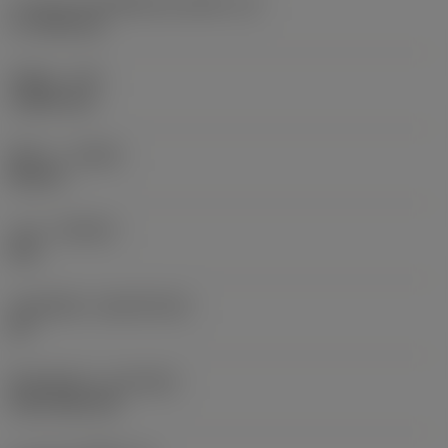
ความยาวประสิทธิผลของคมตัด
(LE)
17.7439 mm
รัศมีมุม
(RE)
1.5875 mm
ทิศทาง
(HAND)
Neutral
เกรด
(GRADE)
235
วัสดุเม็ดมีด
(SUBSTRATE)
HC
ชั้นเคลือบผิว
(COATING)
CVD TiCN+TiN