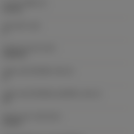
ความหนาเม็ดมีด
(S)
6.35 mm
มุมหลบหลัก
(AN)
0 °
น้ำหนักของอุปกรณ์
(WT)
0.0262 kg
รหัสขนาดช่องใส่เม็ดมีด
(SSC_M)
19
รหัสขนาดช่องใส่เม็ดมีดแบบอิมพีเรียล
(SSC_N)
3/4
Release date
(ValFrom20)
2/11/92