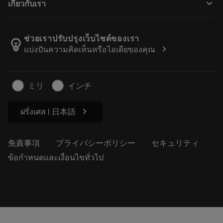
keyboard_arrow_down
เกี่ยวกับเรา
注文
計算ツールとアプリ
サンドビック・コロマントについて
戻る
カタログおよびハンドブック
Manufacturing Wellness
注文を追跡する
ช่วยเราปรับปรุงเว็บไซต์ของเรา
emoji_objects
chevron_right
แบ่งปันความคิดเห็นหรือไอเดียของคุณ
経歴
見積もりを作成する
サステナブルな事業
記事
ミリ
インチ
プレス用
chevron_right
ฝรั่งเศส | 日本語
免責事項
プライバシーポリシー
セキュリティ
ข้อกำหนดและเงื่อนไขทั่วไป