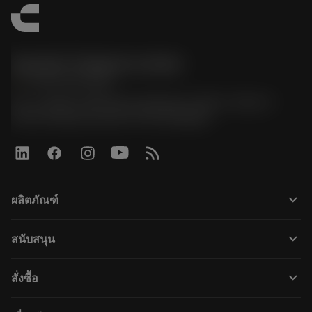
Sandvik Thailand Limited
phone
+66 2 016 2120
51, JL Tower, 19th Floor, Room No. 1904-6, Rama 9
Road, Kwaeng Huamark, Khet Bangkapi
keyboard_arrow_down
ผลิตภัณฑ์
すべてのツール
keyboard_arrow_down
สนับสนุน
すべてのソフトウェア
カスタマーサービス
リサイクル
keyboard_arrow_down
สั่งซื้อ
販売店および専門家
再生処理
購入方法
ガイドとチュートリアル
テーラーメード