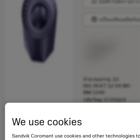
bookmark
บันทึกไปยังรายการ
balance
เปรียบเทียบผลิตภัณ
พร้อมจําหน่าย
ภายในหนึ่ง
สัปดาห์
จำนวนบรรจุ: 10
ISO: RCKT 12 04 M0-
MM 1240
รหัสวัสดุ: 5725824
EAN: 10621144
ANSI: CNMM 644-HR
We use cookies
235
การเป็น
deployed_code
ตัวแทน
แสดงโมเดล 3 มิติ
Sandvik Coromant use cookies and other technologies t
remove
add
ทั่วไป
shopping_cart
เพิ่มล