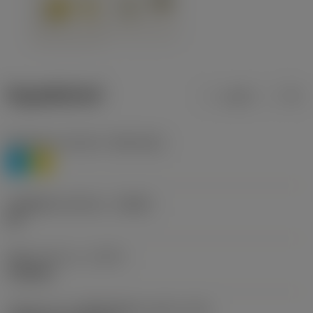
ข้อมูลผลิตภัณฑ์
เมตริก
นิ้ว
Workpiece material
(TMC1ISO)
P
M
รหัสผู้ผลิตร่องหักเศษ
(CBMD)
HR
ชนิดการทำงาน
(CTPT)
roughing
รหัสรูปแบบการติดตั้งเม็ดมีด (เมตริก)
(IFS)