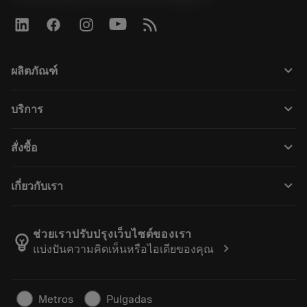
keyboard_arrow_down
ผลิตภัณฑ์
ผลิตภัณฑ์ทั้งหมด
keyboard_arrow_down
บริการ
CoroPlus® Tool Guide
การรีไซเคิล
Tool Assembly
keyboard_arrow_down
สั่งซื้อ
การฟื้นฟูสภาพเครื่องมือ
Tailor Made
วิธีการซื้อ
ความรู้
แคตตาล็อก
keyboard_arrow_down
เกี่ยวกับเรา
สั่ง ซื้อ
บทเรียนอิเล็กทรอนิกส์
ตำแหน่งงาน
ผลการค้นหา
กิจกรรมและการฝึกอบรม
เกี่ยวกับแซนด์วิคโคโรม้อนท์
ติดตามคําสั่งซื้อของคุณ
Tool ID
ช่วยเราปรับปรุงเว็บไซต์ของเรา
emoji_objects
chevron_right
แบ่งปันความคิดเห็นหรือไอเดียของคุณ
ค้นหาเรา
คำ ถาม
สำหรับสื่อมวลชน
ติดต่อเรา
ข้อมูลความปลอดภัยในการทำงาน
Metros
Pulgadas