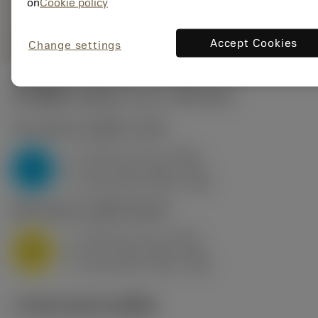
on
Cookie policy
remove
add
shopping_cart
เพิ่มลงในรถเข็น
Accept Cookies
Change settings
ค่าเริ่มต้น
(Depth of cut
1.757 mm
)
P2.1.Z.AN
,
ความแข็ง: 175 HB
f
0.24 mm (0.1 - 0.28)
z
P
h
0.17 mm (0.07 - 0.2)
ex
v
165 m/min (205 - 160)
c
M1.0.Z.AQ
,
ความแข็ง: 200 HB
f
0.24 mm (0.1 - 0.28)
z
M
h
0.17 mm (0.07 - 0.2)
ex
v
150 m/min (190 - 145)
c
ภาพประกอบทางเทคนิค