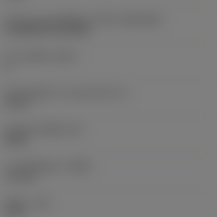
รูปทรงและขนาดเม็ดมีด
(CUTINT_SIZESHAPE)
CoroMill 200 RC1204M
จำนวนคมตัด
(CEDC)
8
เส้นผ่านศูนย์กลางวงกลมแนบใน
(IC)
12 mm
รหัสรูปทรงเม็ดมีด
(SC)
Round
ระยะกินลึกสูงสุด
(APMX)
1.76 mm
รัศมีมุม
(RE)
6 mm