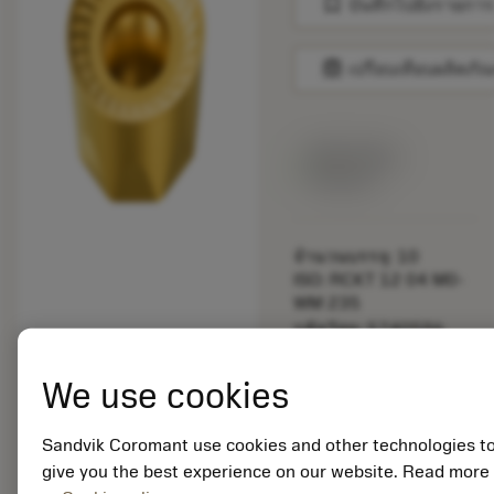
bookmark
บันทึกไปยังรายการ
balance
เปรียบเทียบผลิตภัณ
สินค้าพร้อม
จำหน่าย
จำนวนบรรจุ: 10
ISO: RCKT 12 04 M0-
WM 235
รหัสวัสดุ: 5740596
EAN: 10900971
ANSI: RCKT 12 04 M0-
We use cookies
WM 235
การเป็น
deployed_code
ตัวแทน
แสดงโมเดล 3 มิติ
Sandvik Coromant use cookies and other technologies t
remove
add
ทั่วไป
shopping_cart
เพิ่มล
give you the best experience on our website. Read more