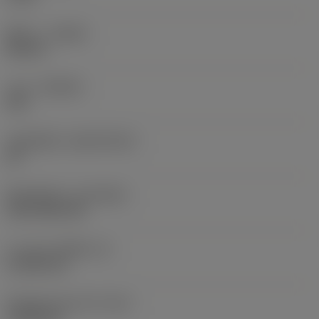
ทิศทาง
(HAND)
Neutral
เกรด
(GRADE)
235
วัสดุเม็ดมีด
(SUBSTRATE)
HC
ชั้นเคลือบผิว
(COATING)
CVD TiCN+TiN
ความหนาเม็ดมีด
(S)
4.7625 mm
น้ำหนักของอุปกรณ์
(WT)
0.0046 kg