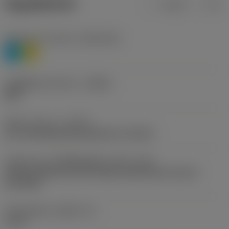
ข้อมูลผลิตภัณฑ์
เมตริก
นิ้ว
Workpiece material
(TMC1ISO)
P
M
รหัสผู้ผลิตร่องหักเศษ
(CBMD)
WM
ชนิดการทำงาน
(CTPT)
pre-machining with demand on surface
รหัสรูปแบบการติดตั้งเม็ดมีด (เมตริก)
(IFS)
Partly cylindrical, 40-60 deg countersink on one or
two sides
เส้นผ่าศูนย์กลางรูยึด
(D1)
4 mm