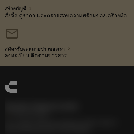
chevron_right
สร้างบัญชี
สั่งซื้อ ดูราคา และตรวจสอบความพร้อมของเครื่องมือ
mail
chevron_right
สมัครรับจดหมายข่าวของเรา
ลงทะเบียน ติดตามข่าวสาร
Sandvik Thailand Limited
phone
+66 2 016 2120
51, JL Tower, 19th Floor, Room No. 1904-6, Rama 9
Road, Kwaeng Huamark, Khet Bangkapi