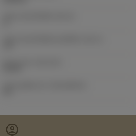
รหัสขนาดช่องใส่เม็ดมีด
(SSC_M)
12
รหัสขนาดช่องใส่เม็ดมีดแบบอิมพีเรียล
(SSC_N)
.472
Release date
(ValFrom20)
4/12/95
รหัสของชุดที่ออกแล้ว
(RELEASEPACK)
96.1
account_circle