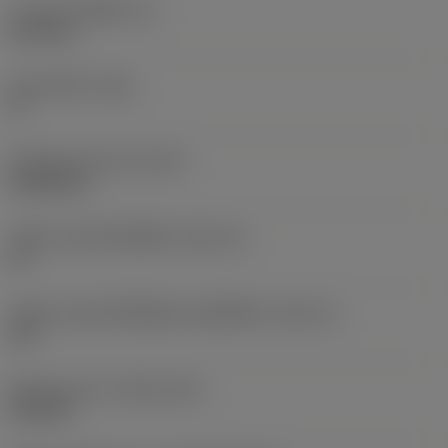
ความหนาเม็ดมีด
(S)
6.35 mm
มุมหลบหลัก
(AN)
0 °
น้ำหนักของอุปกรณ์
(WT)
0.0262 kg
รหัสขนาดช่องใส่เม็ดมีด
(SSC_M)
19
รหัสขนาดช่องใส่เม็ดมีดแบบอิมพีเรียล
(SSC_N)
3/4
Release date
(ValFrom20)
2/11/92