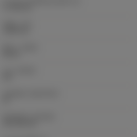
ความยาวประสิทธิผลของคมตัด
(LE)
17.7439 mm
รัศมีมุม
(RE)
1.5875 mm
ทิศทาง
(HAND)
Neutral
เกรด
(GRADE)
235
วัสดุเม็ดมีด
(SUBSTRATE)
HC
ชั้นเคลือบผิว
(COATING)
CVD TiCN+TiN