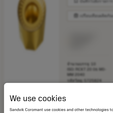
bookmark
บันทึกไปยังรายการ
balance
เปรียบเทียบผลิตภัณ
พร้อมจําหน่าย
ภายในหนึ่ง
สัปดาห์
จำนวนบรรจุ: 10
ISO: RCKT 20 06 M0-
MM 2040
รหัสวัสดุ: 5725824
EAN: 10621144
ANSI: CNMM 644-HR
We use cookies
235
การเป็น
deployed_code
ตัวแทน
แสดงโมเดล 3 มิติ
Sandvik Coromant use cookies and other technologies t
remove
add
ทั่วไป
shopping_cart
เพิ่มล