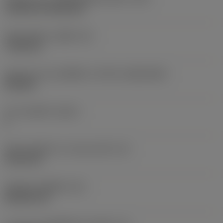
Cylindrical fixing hole
เส้นผ่าศูนย์กลางรูยึด
(D1)
7.925 mm
รูปทรงและขนาดเม็ดมีด
(CUTINT_SIZESHAPE)
CN1906
จำนวนคมตัด
(CEDC)
2
เส้นผ่านศูนย์กลางวงกลมแนบใน
(IC)
19.05 mm
รหัสรูปทรงเม็ดมีด
(SC)
Rhombic 80