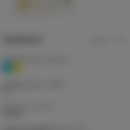
ข้อมูลผลิตภัณฑ์
เมตริก
นิ้ว
Workpiece material
(TMC1ISO)
P
M
รหัสผู้ผลิตร่องหักเศษ
(CBMD)
HR
ชนิดการทำงาน
(CTPT)
roughing
รหัสรูปแบบการติดตั้งเม็ดมีด (เมตริก)
(IFS)