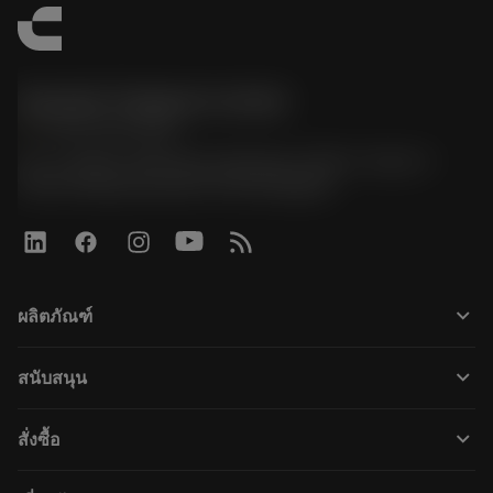
Sandvik Thailand Limited
phone
+66 2 016 2120
51, JL Tower, 19th Floor, Room No. 1904-6, Rama 9
Road, Kwaeng Huamark, Khet Bangkapi
keyboard_arrow_down
ผลิตภัณฑ์
すべてのツール
keyboard_arrow_down
สนับสนุน
すべてのソフトウェア
カスタマーサービス
リサイクル
keyboard_arrow_down
สั่งซื้อ
販売店および専門家
再生処理
購入方法
ガイドとチュートリアル
テーラーメード