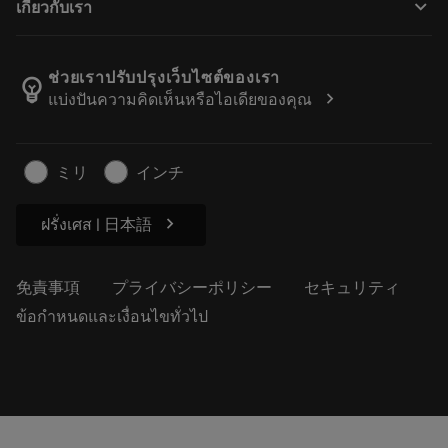
keyboard_arrow_down
เกี่ยวกับเรา
注文
計算ツールとアプリ
サンドビック・コロマントについて
戻る
カタログおよびハンドブック
Manufacturing Wellness
注文を追跡する
ช่วยเราปรับปรุงเว็บไซต์ของเรา
emoji_objects
chevron_right
แบ่งปันความคิดเห็นหรือไอเดียของคุณ
経歴
見積もりを作成する
サステナブルな事業
記事
ミリ
インチ
プレス用
chevron_right
ฝรั่งเศส | 日本語
免責事項
プライバシーポリシー
セキュリティ
ข้อกำหนดและเงื่อนไขทั่วไป