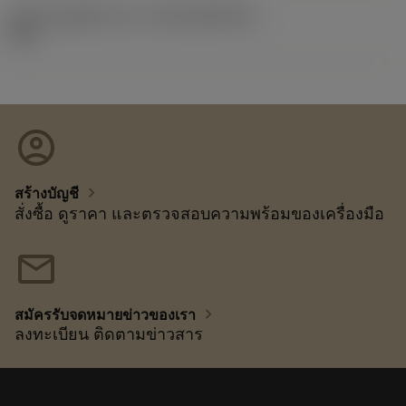
รหัสของชุดที่ออกแล้ว
(RELEASEPACK)
92.3
account_circle
chevron_right
สร้างบัญชี
สั่งซื้อ ดูราคา และตรวจสอบความพร้อมของเครื่องมือ
mail
chevron_right
สมัครรับจดหมายข่าวของเรา
ลงทะเบียน ติดตามข่าวสาร