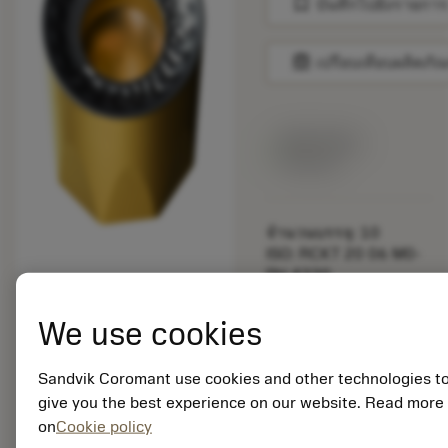
bookmark
บันทึกไปยังรายการ
balance
เปรียบเทียบผลิตภัณ
สินค้าพร้อม
จำหน่าย
จำนวนบรรจุ: 10
ISO: RCKT 20 06 M0-
PH 4330
รหัสวัสดุ: 7564626
EAN:
We use cookies
7323223720597
ANSI: RCKT 20 06 M0-
Sandvik Coromant use cookies and other technologies t
PH 4330
การเป็น
give you the best experience on our website. Read more
deployed_code
ตัวแทน
แสดงโมเดล 3 มิติ
on
Cookie policy
remove
add
ทั่วไป
shopping_cart
เพิ่มล