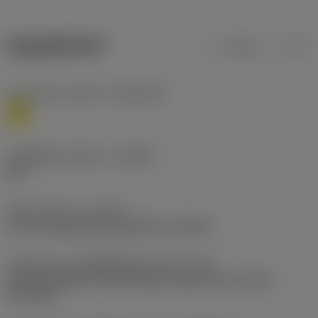
ข้อมูลผลิตภัณฑ์
เมตริก
นิ้ว
Workpiece material
(TMC1ISO)
M
รหัสผู้ผลิตร่องหักเศษ
(CBMD)
M3
ชนิดการทำงาน
(CTPT)
pre-machining with demand on surface
รหัสรูปแบบการติดตั้งเม็ดมีด (เมตริก)
(IFS)
Partly cylindrical, 40-60 deg countersink on one or
two sides