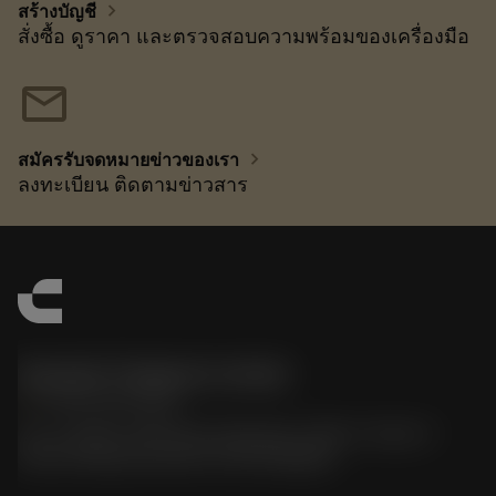
chevron_right
สร้างบัญชี
สั่งซื้อ ดูราคา และตรวจสอบความพร้อมของเครื่องมือ
mail
chevron_right
สมัครรับจดหมายข่าวของเรา
ลงทะเบียน ติดตามข่าวสาร
Sandvik Thailand Limited
phone
+66 2 016 2120
51, JL Tower, 19th Floor, Room No. 1904-6, Rama 9
Road, Kwaeng Huamark, Khet Bangkapi