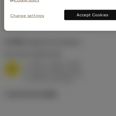
on
Cookie policy
MP-M3 2220
การเป็น
deployed_code
ตัวแทน
แสดงโมเดล 3 มิติ
remove
add
Accept Cookies
ทั่วไป
Change settings
shopping_cart
เพิ่มล
ค่าเริ่มต้น
(Depth of cut
0.8 mm
)
M1.0.Z.AQ
,
ความแข็ง: 200 HB
a
0.032 in (0.016 - 0.079)
p
M
f
0.01 in/r (0.007 - 0.017)
n
h
0.006 in/r (0.004 - 0.01)
ex
v
820 sfm (930 - 680)
c
ภาพประกอบทางเทคนิค