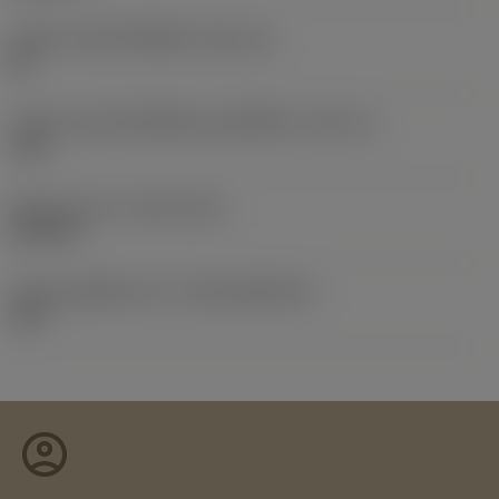
รหัสขนาดช่องใส่เม็ดมีด
(SSC_M)
08
รหัสขนาดช่องใส่เม็ดมีดแบบอิมพีเรียล
(SSC_N)
.315
Release date
(ValFrom20)
25/9/20
รหัสของชุดที่ออกแล้ว
(RELEASEPACK)
20.2
account_circle