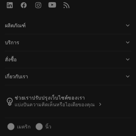
keyboard_arrow_down
ผลิตภัณฑ์
Wszystkie produkty
keyboard_arrow_down
บริการ
CoroPlus® Tool Guide
Odzysk węglika spiekanego
Tool Assembly
keyboard_arrow_down
สั่งซื้อ
Regeneracja
Tailor Made
Jak Dokonać Zakupu
Baza wiedzy
Katalogi
keyboard_arrow_down
เกี่ยวกับเรา
Zamów
E-learningu
Kariera
Dodaj do koszyka zwrotów
Wydarzenia i szkolenia
O Sandvik Coromant
Śledź swoje zamówienie
Tool ID
ช่วยเราปรับปรุงเว็บไซต์ของเรา
emoji_objects
chevron_right
แบ่งปันความคิดเห็นหรือไอเดียของคุณ
Znajdź nas
FAQ
Dla prasy
Kontakt
Informacje dotyczące bezpieczeństwa pracy
เมตริก
นิ้ว
Zrównoważony rozwój