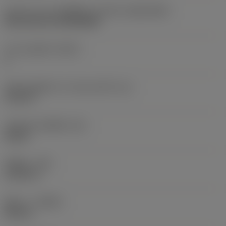
รูปทรงและขนาดเม็ดมีด
(CUTINT_SIZESHAPE)
Rail interface RC0803MP
จำนวนคมตัด
(CEDC)
6
เส้นผ่านศูนย์กลางวงกลมแนบใน
(IC)
0.315 in
รหัสรูปทรงเม็ดมีด
(SC)
Round
รัศมีมุม
(RE)
0.1575 in
ทิศทาง
(HAND)
Neutral