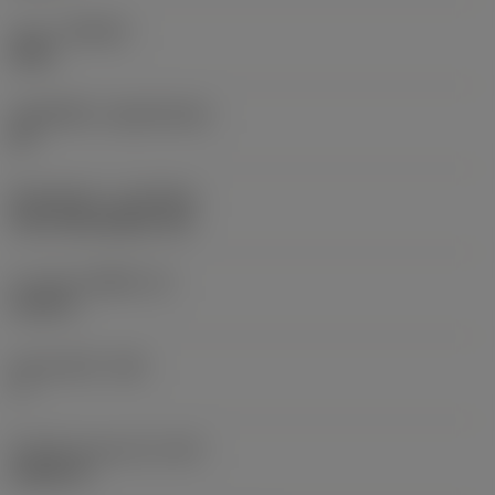
เกรด
(GRADE)
2220
วัสดุเม็ดมีด
(SUBSTRATE)
HC
ชั้นเคลือบผิว
(COATING)
CVD TiCN+Al2O3+TiN
ความหนาเม็ดมีด
(S)
0.125 in
มุมหลบหลัก
(AN)
7 °
น้ำหนักของอุปกรณ์
(WT)
0.0021 lb