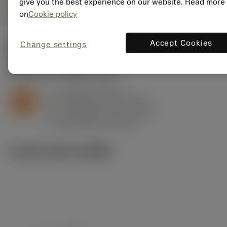
give you the best experience on our website. Read more
on
Cookie policy
Accept Cookies
Change settings
ค่าเริ่มต้น
(Depth of cut
1.8 mm
)
S2.0.Z.AG
,
ความแข็ง: 350 HB
a
1.8 mm (0.5 - 3)
p
S
f
0.34 mm/r (0.2 - 0.56)
n
h
0.24 mm/r (0.14 - 0.4)
ex
v
80 m/min (95 - 65)
c
ภาพประกอบทางเทคนิค