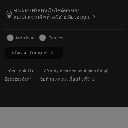
O společnosti Sandvik Coromant
Návrat
Katalogy a příručky
Výrobní wellness
Sledujte svou objednávku
ช่วยเราปรับปรุงเว็บไซต์ของเรา
emoji_objects
chevron_right
แบ่งปันความคิดเห็นหรือไอเดียของคุณ
Kariéra
Vytvořte cenovou nabídku
Udržitelné podnikání
Články
Métrique
Pouces
Pro lisování
chevron_right
ฝรั่งเศส | Français
Právní doložka
Zásady ochrany osobních údajů
Zabezpečení
ข้อกำหนดและเงื่อนไขทั่วไป