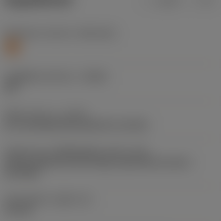
ข้อมูลผลิตภัณฑ์
เมตริก
นิ้ว
Workpiece material
(TMC1ISO)
S
รหัสผู้ผลิตร่องหักเศษ
(CBMD)
SM
ชนิดการทำงาน
(CTPT)
pre-machining with demand on surface
รหัสรูปแบบการติดตั้งเม็ดมีด (เมตริก)
(IFS)
Partly cylindrical, 40-60 deg countersink on one or
two sides
เส้นผ่าศูนย์กลางรูยึด
(D1)
4.4 mm