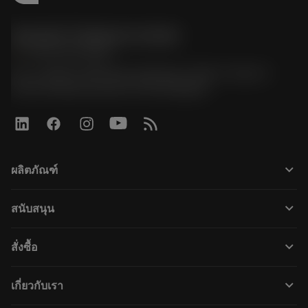
Sandvik Thailand Limited
phone
+66 2 016 2120
51, JL Tower, 19th Floor, Room No. 1904-6, Rama 9
Road, Kwaeng Huamark, Khet Bangkapi
keyboard_arrow_down
ผลิตภัณฑ์
Všechny nástroje
keyboard_arrow_down
สนับสนุน
Veškerý software
Zákaznický servis
Recyklace
keyboard_arrow_down
สั่งซื้อ
Distributoři a specialisté
Repase
Jak nakoupit
Průvodci a návody
Tailor Made
keyboard_arrow_down
เกี่ยวกับเรา
Objednávka
Kalkulačky a aplikace