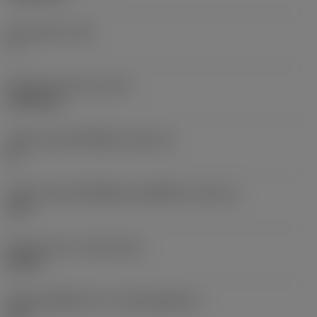
มุมหลบหลัก
(AN)
7 °
น้ำหนักของอุปกรณ์
(WT)
0.0053 kg
รหัสขนาดช่องใส่เม็ดมีด
(SSC_M)
12
รหัสขนาดช่องใส่เม็ดมีดแบบอิมพีเรียล
(SSC_N)
.472
Release date
(ValFrom20)
6/5/21
รหัสของชุดที่ออกแล้ว
(RELEASEPACK)
21.2