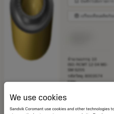
bookmark
บันทึกไปยังรายการ
balance
เปรียบเทียบผลิตภัณ
สินค้าพร้อม
จำหน่าย
จำนวนบรรจุ: 10
ISO: RCMT 12 04 M0-
SM S205
รหัสวัสดุ: 8003574
EAN:
7323225712507
ANSI: RCMT 12 04
We use cookies
M0-SM S205
การเป็น
deployed_code
ตัวแทน
แสดงโมเดล 3 มิติ
Sandvik Coromant use cookies and other technologies t
remove
add
ทั่วไป
shopping_cart
เพิ่มล