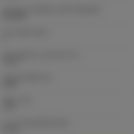
รูปทรงและขนาดเม็ดมีด
(CUTINT_SIZESHAPE)
RC1204M
จำนวนคมตัด
(CEDC)
4
เส้นผ่านศูนย์กลางวงกลมแนบใน
(IC)
12 mm
รหัสรูปทรงเม็ดมีด
(SC)
Round
รัศมีมุม
(RE)
6 mm
ความกว้างสันคมที่หน้าตัด
(BN)
0.1 mm