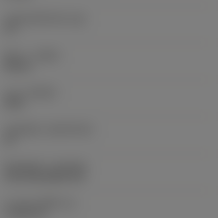
มุมสันคมที่หน้าตัด
(GB)
15 °
ทิศทาง
(HAND)
Neutral
เกรด
(GRADE)
S205
วัสดุเม็ดมีด
(SUBSTRATE)
HC
ชั้นเคลือบผิว
(COATING)
CVD TiCN+Al2O3+TiN
ความหนาเม็ดมีด
(S)
4.7625 mm