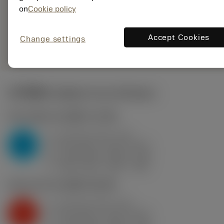
ANSI: RCMT 12 04
on
Cookie policy
MP-L3 4425
การเป็น
deployed_code
ตัวแทน
แสดงโมเดล 3 มิติ
Accept Cookies
Change settings
remove
add
ทั่วไป
shopping_cart
เพิ่มล
ค่าเริ่มต้น
(Depth of cut
0.9 mm
)
P2.1.Z.AN
,
ความแข็ง: 175 HB
a
0.9 mm (0.3 - 2.4)
p
P
f
0.34 mm/r (0.13 - 0.57)
n
h
0.18 mm/r (0.07 - 0.3)
ex
v
385 m/min (450 - 335)
c
K2.2.C.UT
,
ความแข็ง: 245 HB
a
0.9 mm (0.3 - 2.4)
p
K
f
0.34 mm/r (0.13 - 0.57)
n