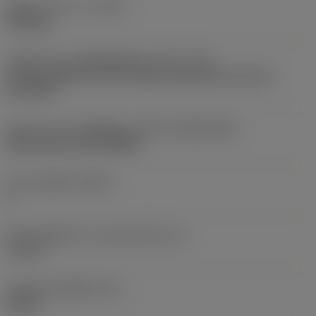
ชนิดการทำงาน
(CTPT)
finishing
รหัสรูปแบบการติดตั้งเม็ดมีด (เมตริก)
(IFS)
Partly cylindrical, 40-60 deg countersink on one or
two sides
รูปทรงและขนาดเม็ดมีด
(CUTINT_SIZESHAPE)
Rail interface RC1204MP
จำนวนคมตัด
(CEDC)
6
เส้นผ่านศูนย์กลางวงกลมแนบใน
(IC)
12 mm
รหัสรูปทรงเม็ดมีด
(SC)
Round