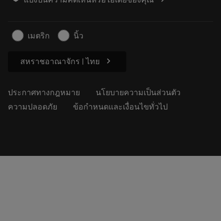
แบ่งปันความคิดเห็นหรือไอเดียของคุณ
อาชีพ
ทำใบเสนอราคา
ธุรกิจที่ยั่งยืน
บทความ
เมตริก
นิ้ว
สำหรับสื่อมวลชน
chevron_right
สหราชอาณาจักร | ไทย
ประกาศทางกฎหมาย
นโยบายความเป็นส่วนตัว
ความปลอดภัย
ข้อกำหนดและเงื่อนไขทั่วไป