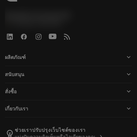
Sandvik Coromant UK
phone
+44 (0)121 368 0305
keyboard_arrow_down
ผลิตภัณฑ์
เครื่องมือทั้งหมด
keyboard_arrow_down
สนับสนุน
ซอฟต์แวร์ทั้งหมด
ฝ่ายบริการลูกค้า
การรีไซเคิล
keyboard_arrow_down
สั่งซื้อ
ผู้จัดจำหน่ายและผู้เชี่ยวชาญ
การปรับสภาพใหม่
วิธีซื้อ
คู่มือและบทช่วยสอน
Tailor Made
keyboard_arrow_down
เกี่ยวกับเรา
สั่งซื้อ
เครื่องคิดเลขและแอป
เกี่ยวกับ Sandvik Coromant
ส่งคืน
แคตตาล็อกและคู่มืออ้างอิง
Manufacturing Wellness
ติดตามคำสั่งซื้อของคุณ
ช่วยเราปรับปรุงเว็บไซต์ของเรา
emoji_objects
chevron_right