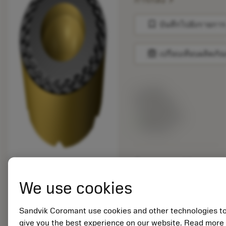
การกลึง
bookmark
บันทึกไปยังรายการ
balance
เปรียบเทียบผลิตภัณ
ราคาตั้ง:
15.90 GBP
สินค้าพร้อม
จำหน่าย
จำนวนบรรจุ: 10
ISO: RCMT 12 04 MP-
L3 4425
We use cookies
รหัสวัสดุ: 7960642
EAN:
Sandvik Coromant use cookies and other technologies t
7323225519632
give you the best experience on our website. Read more