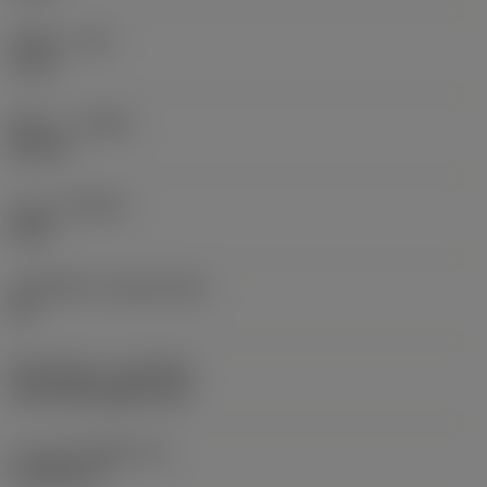
รัศมีมุม
(RE)
6 mm
ทิศทาง
(HAND)
Neutral
เกรด
(GRADE)
4425
วัสดุเม็ดมีด
(SUBSTRATE)
HC
ชั้นเคลือบผิว
(COATING)
CVD TiCN+Al2O3+TiN
ความหนาเม็ดมีด
(S)
4.7625 mm