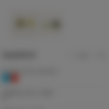
ข้อมูลผลิตภัณฑ์
เมตริก
นิ้ว
Workpiece material
(TMC1ISO)
P
K
รหัสผู้ผลิตร่องหักเศษ
(CBMD)
L3