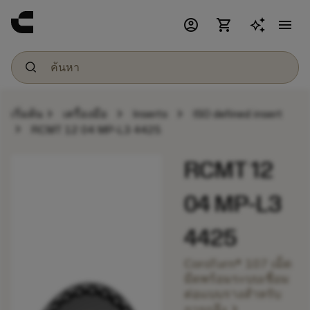
account_circle
shopping_cart
menu
chevron_right
chevron_right
chevron_right
เริ่มต้น
เครื่องมือ
Inserts
ISO defined insert
chevron_right
RCMT 12 04 MP-L3 4425
RCMT 12
04 MP-L3
4425
CoroTurn® 107 เม็ด
มีดพร้อมระบบเชื่อม
ต่อแบบรางสำหรับ
chevron_right