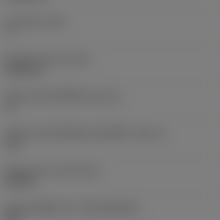
มุมหลบหลัก
(AN)
7 °
น้ำหนักของอุปกรณ์
(WT)
0.0051 kg
รหัสขนาดช่องใส่เม็ดมีด
(SSC_M)
12
รหัสขนาดช่องใส่เม็ดมีดแบบอิมพีเรียล
(SSC_N)
.472
Release date
(ValFrom20)
25/9/20
รหัสของชุดที่ออกแล้ว
(RELEASEPACK)
20.2