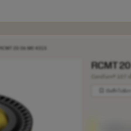
RCMT 20 06 M0 4315
RCMT 20
CoroTurn® 107 เ
bookmark
บันทึกไปยัง
ถูกแทนที่ด้วย
R