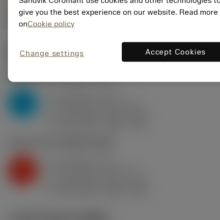
Sandvik Coromant use cookies and other technologies t
give you the best experience on our website. Read more
remove
add
shopping_cart
เพิ่มลงในรถเข็น
on
Cookie policy
ค่าเริ่มต้น
(Depth of cut
1.5 mm
)
Accept Cookies
Change settings
P2.1.Z.AN
,
ความแข็ง: 175 HB
a
1.5 mm (1 - 4)
p
P
f
0.49 mm/r (0.1 - 0.7)
n
h
0.35 mm/r (0.07 - 0.5)
ex
v
325 m/min (460 - 290)
c
K2.2.C.UT
,
ความแข็ง: 245 HB
a
1.5 mm (1 - 4)
p
K
f
0.49 mm/r (0.1 - 0.7)
n
h
0.35 mm/r (0.07 - 0.5)
ex
v
235 m/min (300 - 215)
c
ภาพประกอบทางเทคนิค