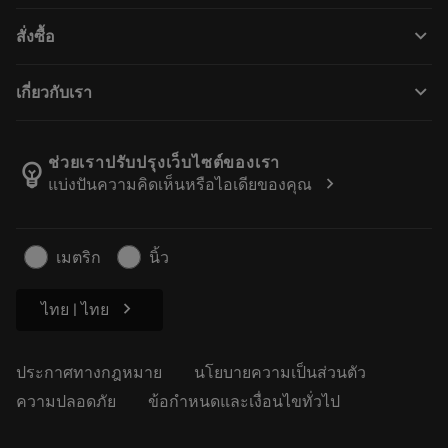
ฝ่ายบริการลูกค้า
การรีไซเคิล
keyboard_arrow_down
สั่งซื้อ
ผู้จัดจำหน่ายและผู้เชี่ยวชาญ
การปรับสภาพใหม่
วิธีซื้อ
คู่มือและบทช่วยสอน
Tailor Made
keyboard_arrow_down
เกี่ยวกับเรา
สั่งซื้อ
เครื่องคิดเลขและแอป
เกี่ยวกับ Sandvik Coromant
ส่งคืน
แคตตาล็อกและคู่มืออ้างอิง
Manufacturing Wellness
ติดตามคำสั่งซื้อของคุณ
ช่วยเราปรับปรุงเว็บไซต์ของเรา
emoji_objects
chevron_right
แบ่งปันความคิดเห็นหรือไอเดียของคุณ
อาชีพ
ทำใบเสนอราคา
ธุรกิจที่ยั่งยืน
บทความ
เมตริก
นิ้ว
สำหรับสื่อมวลชน
chevron_right
ไทย | ไทย
ประกาศทางกฎหมาย
นโยบายความเป็นส่วนตัว
ความปลอดภัย
ข้อกำหนดและเงื่อนไขทั่วไป