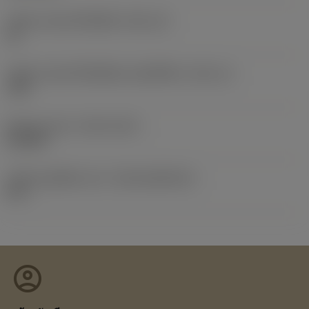
รหัสขนาดช่องใส่เม็ดมีด
(SSC_M)
10
รหัสขนาดช่องใส่เม็ดมีดแบบอิมพีเรียล
(SSC_N)
.394
Release date
(ValFrom20)
5/10/87
รหัสของชุดที่ออกแล้ว
(RELEASEPACK)
87.1
account_circle