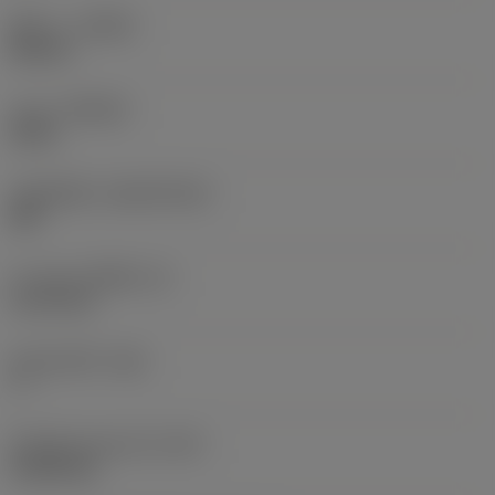
ทิศทาง
(HAND)
Neutral
เกรด
(GRADE)
H13A
วัสดุเม็ดมีด
(SUBSTRATE)
HW
ความหนาเม็ดมีด
(S)
3.175 mm
มุมหลบหลัก
(AN)
7 °
น้ำหนักของอุปกรณ์
(WT)
0.0024 kg