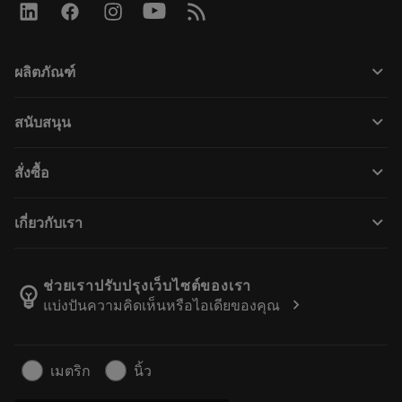
keyboard_arrow_down
ผลิตภัณฑ์
All tools
keyboard_arrow_down
สนับสนุน
All software
Customer service
การรีไซเคิล
keyboard_arrow_down
สั่งซื้อ
Distributors and specialists
การฟื้นฟูสภาพเครื่องมือ
How to buy
Guides and tutorials
Tailor Made
keyboard_arrow_down
เกี่ยวกับเรา
Order
Calculators and apps
About Sandvik Coromant
Return
Catalogues and handbooks
Manufacturing wellness
Track your order
ช่วยเราปรับปรุงเว็บไซต์ของเรา
emoji_objects
chevron_right
แบ่งปันความคิดเห็นหรือไอเดียของคุณ
Career
Make a quotation
Sustainable business
บทความ
เมตริก
นิ้ว
For press