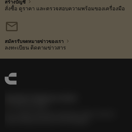
chevron_right
สร้างบัญชี
สั่งซื้อ ดูราคา และตรวจสอบความพร้อมของเครื่องมือ
mail
chevron_right
สมัครรับจดหมายข่าวของเรา
ลงทะเบียน ติดตามข่าวสาร
Sandvik Thailand Limited
phone
+66 2 016 2120
51, JL Tower, 19th Floor, Room No. 1904-6, Rama 9
Road, Kwaeng Huamark, Khet Bangkapi