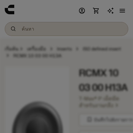
account_circle
shopping_cart
menu
chevron_right
chevron_right
chevron_right
เริ่มต้น
เครื่องมือ
Inserts
ISO defined insert
chevron_right
RCMX 10 03 00 H13A
RCMX 10
03 00 H13A
T-Max® P เม็ดมีด
chevron_right
สำหรับงานกลึง
bookmark
บันทึกไปยังรายการ