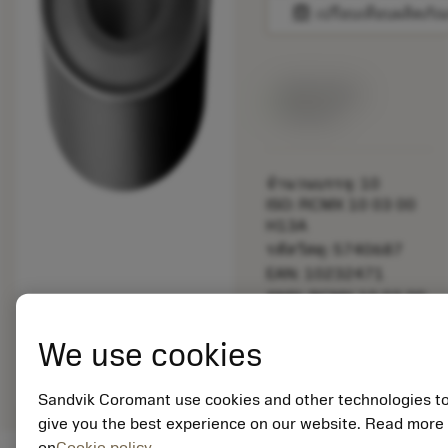
balance
เปรียบเทียบผลิตภัณ
สินค้าพร้อม
จำหน่าย
จำนวนบรรจุ: 10
ISO: RCMX 10 03 00
H13A
รหัสวัสดุ: 5740687
EAN: 10232471
ANSI: RCMX 10 03 00
H13A
การเป็น
We use cookies
deployed_code
ตัวแทน
แสดงโมเดล 3 มิติ
remove
add
ทั่วไป
shopping_cart
เพิ่มล
Sandvik Coromant use cookies and other technologies t
give you the best experience on our website. Read more
on
Cookie policy