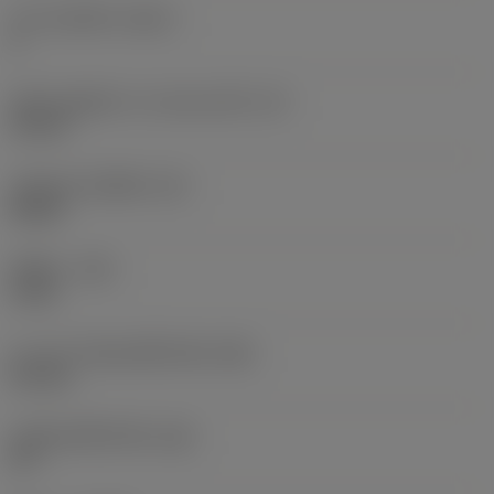
จำนวนคมตัด
(CEDC)
4
เส้นผ่านศูนย์กลางวงกลมแนบใน
(IC)
10 mm
รหัสรูปทรงเม็ดมีด
(SC)
Round
รัศมีมุม
(RE)
5 mm
ความกว้างสันคมที่หน้าตัด
(BN)
0.2 mm
มุมสันคมที่หน้าตัด
(GB)
15 °