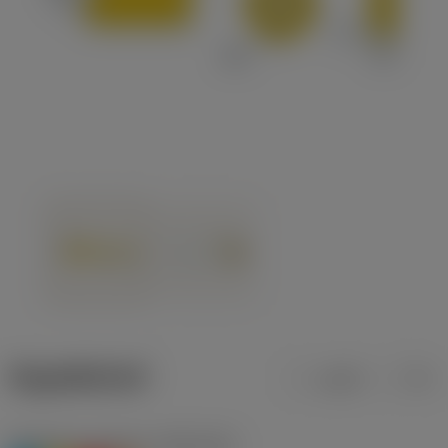
ข้อมูลผลิตภัณฑ์
เมตริก
นิ้ว
Workpiece material
(TMC1ISO)