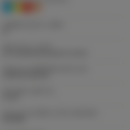
P
M
K
S
รหัสผู้ผลิตร่องหักเศษ
(CBMD)
00
ชนิดการทำงาน
(CTPT)
pre-machining with demand on surface
รหัสรูปแบบการติดตั้งเม็ดมีด (เมตริก)
(IFS)
Cylindrical fixing hole
เส้นผ่าศูนย์กลางรูยึด
(D1)
3.6 mm
รูปทรงและขนาดเม็ดมีด
(CUTINT_SIZESHAPE)
RC1003M