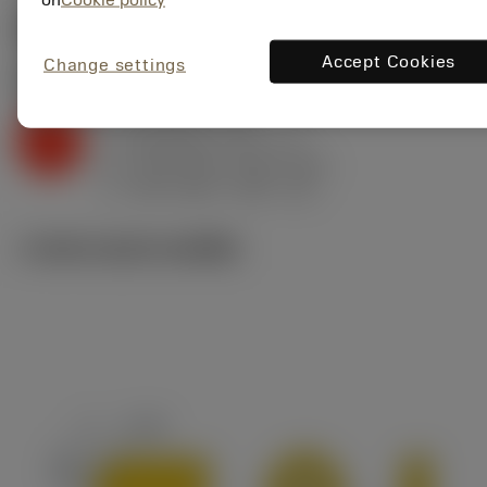
ค่าเริ่มต้น
(Depth of cut
1.5 mm
)
Accept Cookies
Change settings
K2.2.C.UT
,
ความแข็ง: 245 HB
a
1.5 mm (1 - 4)
p
K
f
0.49 mm/r (0.1 - 0.7)
n
h
0.35 mm/r (0.07 - 0.5)
ex
v
100 m/min (130 - 90)
c
ภาพประกอบทางเทคนิค