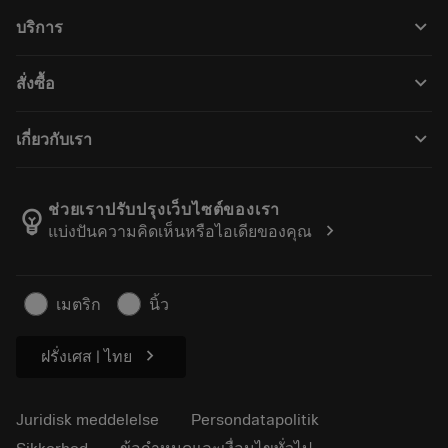
Alle produkter
keyboard_arrow_down
บริการ
CoroPlus® Tool Guide
Genbrug
Tool Assembly
keyboard_arrow_down
สั่งซื้อ
Genopslibning
Tailor Made
Sådan køber du
Viden
Kataloger
keyboard_arrow_down
เกี่ยวกับเรา
Bestil
E-læring
Karriere
Returner
Events og uddannelse
Om Sandvik Coromant
Spor din ordre
Tool ID
ช่วยเราปรับปรุงเว็บไซต์ของเรา
emoji_objects
chevron_right
แบ่งปันความคิดเห็นหรือไอเดียของคุณ
Find os
FAQ
Til pressen
Kontakt
Sikkerhedsoplysninger
เมตริก
นิ้ว
Bæredygtighed
chevron_right
ฝรั่งเศส | ไทย
Juridisk meddelelse
Persondatapolitik