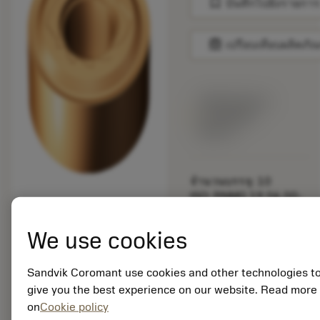
bookmark
บันทึกไปยังรายการ
balance
เปรียบเทียบผลิตภัณ
พร้อมจําหน่าย
ภายในหนึ่ง
สัปดาห์
จำนวนบรรจุ: 10
ISO: RNMG 19 06 00-
SM 1125
รหัสวัสดุ: 6851329
We use cookies
EAN:
7323220191758
Sandvik Coromant use cookies and other technologies t
ANSI: RNMG 64-SM
give you the best experience on our website. Read more
1125
การเป็น
on
Cookie policy
deployed_code
ตัวแทน
แสดงโมเดล 3 มิติ