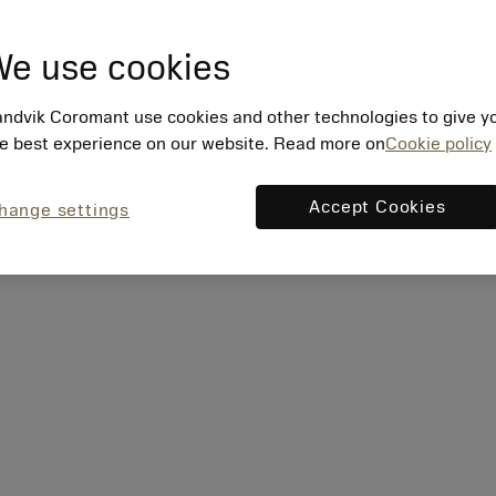
e use cookies
ndvik Coromant use cookies and other technologies to give y
e best experience on our website. Read more on
Cookie policy
Accept Cookies
hange settings