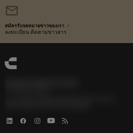
mail
chevron_right
สมัครรับจดหมายข่าวของเรา
ลงทะเบียน ติดตามข่าวสาร
Sandvik Thailand Limited
phone
+66 2 016 2120
51, JL Tower, 19th Floor, Room No. 1904-6, Rama 9
Road, Kwaeng Huamark, Khet Bangkapi