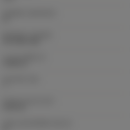
วัสดุเม็ดมีด
(SUBSTRATE)
HC
ชั้นเคลือบผิว
(COATING)
PVD TiAlN+TiAlN
ความหนาเม็ดมีด
(S)
3.9688 mm
มุมหลบหลัก
(AN)
7 °
น้ำหนักของอุปกรณ์
(WT)
0.0031 kg
รหัสขนาดช่องใส่เม็ดมีด
(SSC_M)
09