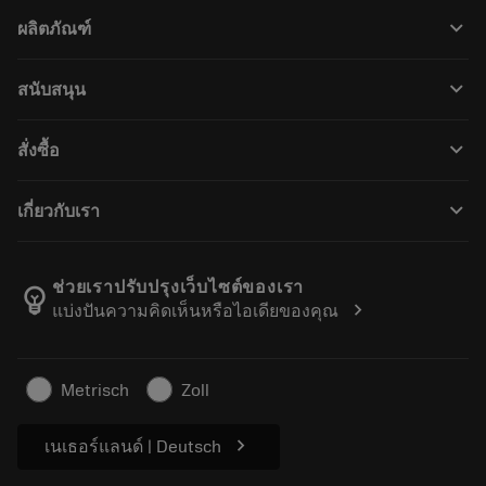
keyboard_arrow_down
ผลิตภัณฑ์
เครื่องมือทั้งหมด
keyboard_arrow_down
สนับสนุน
ซอฟต์แวร์ทั้งหมด
ฝ่ายบริการลูกค้า
การรีไซเคิล
keyboard_arrow_down
สั่งซื้อ
ผู้จัดจำหน่ายและผู้เชี่ยวชาญ
การปรับสภาพใหม่
วิธีซื้อ
คู่มือและบทช่วยสอน
Tailor Made
keyboard_arrow_down
เกี่ยวกับเรา
สั่งซื้อ
เครื่องคิดเลขและแอป
เกี่ยวกับ Sandvik Coromant
ส่งคืน
แคตตาล็อกและคู่มืออ้างอิง
Manufacturing Wellness
ติดตามคำสั่งซื้อของคุณ
ช่วยเราปรับปรุงเว็บไซต์ของเรา
emoji_objects
chevron_right
แบ่งปันความคิดเห็นหรือไอเดียของคุณ
อาชีพ
ทำใบเสนอราคา
ธุรกิจที่ยั่งยืน
บทความ
Metrisch
Zoll
สำหรับสื่อมวลชน
chevron_right
เนเธอร์แลนด์ | Deutsch