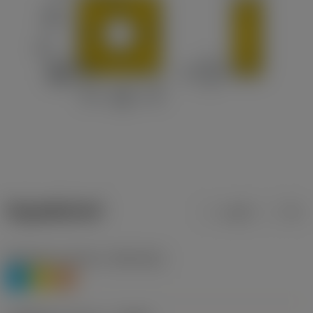
ข้อมูลผลิตภัณฑ์
เมตริก
นิ้ว
Workpiece material
(TMC1ISO)
P
M
S