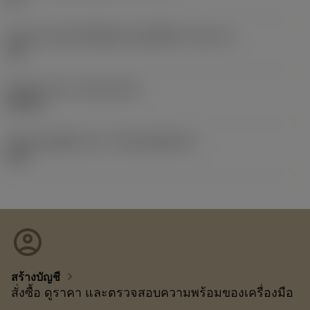
รหัสขนาดช่องใส่เม็ดมีดแบบอิมพีเรียล
(SSC_N)
3/8
Release date
(ValFrom20)
8/9/08
รหัสของชุดที่ออกแล้ว
(RELEASEPACK)
08.2
account_circle
chevron_right
สร้างบัญชี
สั่งซื้อ ดูราคา และตรวจสอบความพร้อมของเครื่องมือ