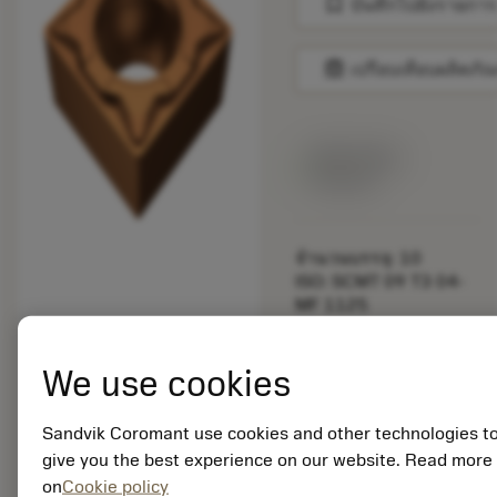
bookmark
บันทึกไปยังรายการ
balance
เปรียบเทียบผลิตภัณ
สินค้าพร้อม
จำหน่าย
จำนวนบรรจุ: 10
ISO: SCMT 09 T3 04-
MF 1125
รหัสวัสดุ: 5748688
EAN: 12342595
We use cookies
ANSI: SCMT 3(2.5)1-
MF 1125
การเป็น
Sandvik Coromant use cookies and other technologies t
deployed_code
ตัวแทน
แสดงโมเดล 3 มิติ
give you the best experience on our website. Read more
remove
add
ทั่วไป
shopping_cart
เพิ่มล
on
Cookie policy