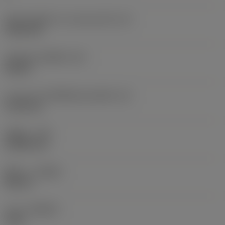
เส้นผ่านศูนย์กลางวงกลมแนบใน
(IC)
9.525 mm
รหัสรูปทรงเม็ดมีด
(SC)
Square
ความยาวประสิทธิผลของคมตัด
(LE)
9.125 mm
รัศมีมุม
(RE)
0.3969 mm
ทิศทาง
(HAND)
Neutral
เกรด
(GRADE)
1125