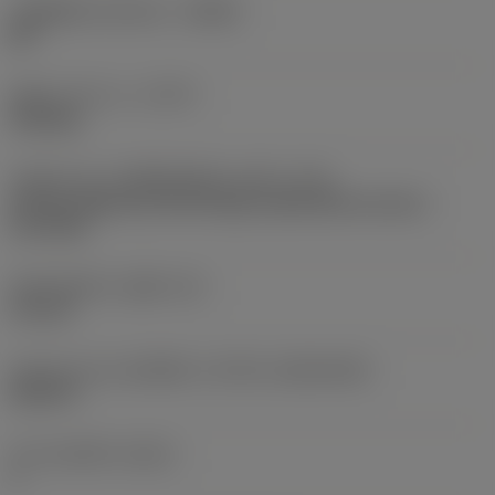
รหัสผู้ผลิตร่องหักเศษ
(CBMD)
MF
ชนิดการทำงาน
(CTPT)
finishing
รหัสรูปแบบการติดตั้งเม็ดมีด (เมตริก)
(IFS)
Partly cylindrical, 40-60 deg countersink on one or
two sides
เส้นผ่าศูนย์กลางรูยึด
(D1)
4.4 mm
รูปทรงและขนาดเม็ดมีด
(CUTINT_SIZESHAPE)
SC09T3
จำนวนคมตัด
(CEDC)
4