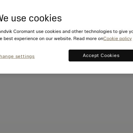
e use cookies
ndvik Coromant use cookies and other technologies to give y
e best experience on our website. Read more on
Cookie policy
Accept Cookies
hange settings