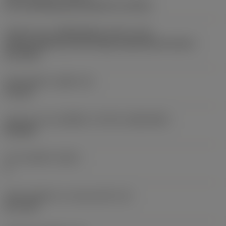
pre-machining with demand on surface
รหัสรูปแบบการติดตั้งเม็ดมีด (เมตริก)
(IFS)
Partly cylindrical, 40-60 deg countersink on one or
two sides
เส้นผ่าศูนย์กลางรูยึด
(D1)
5.5 mm
รูปทรงและขนาดเม็ดมีด
(CUTINT_SIZESHAPE)
SC1204
จำนวนคมตัด
(CEDC)
4
เส้นผ่านศูนย์กลางวงกลมแนบใน
(IC)
12.7 mm