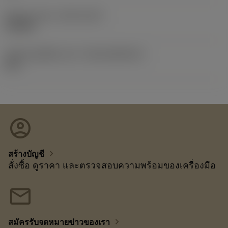
Release date
(ValFrom20)
13/8/01
รหัสของชุดที่ออกแล้ว
(RELEASEPACK)
03.1
account_circle
chevron_right
สร้างบัญชี
สั่งซื้อ ดูราคา และตรวจสอบความพร้อมของเครื่องมือ
mail
chevron_right
สมัครรับจดหมายข่าวของเรา