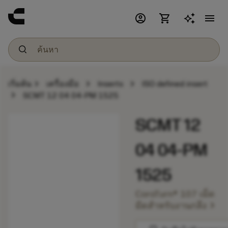
account_circle
shopping_cart
menu
chevron_right
chevron_right
chevron_right
เริ่มต้น
เครื่องมือ
Inserts
ISO defined insert
chevron_right
SCMT 12 04 04-PM 1525
SCMT 12
04 04-PM
1525
CoroTurn® 107 เม็ด
chevron_right
มีดสำหรับงานกลึง