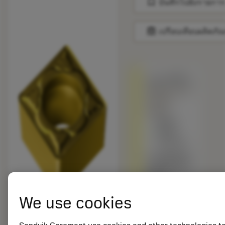
bookmark
บันทึกไปยังรายการ
balance
เปรียบเทียบผลิตภัณ
ถูกแทนที่ด้วย
SCMT 12 04
04-PM
1625
สินค้า
พร้อม
จำหน่าย
เกรดอื่นเทียบ
กับผลิตภัณฑ์
ดั้งเดิม –
โปรดตรวจ
We use cookies
สอบ
ความเร็วตัด