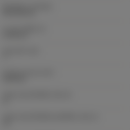
ชั้นเคลือบผิว
(COATING)
PVD TiCN+TiN
ความหนาเม็ดมีด
(S)
4.7625 mm
มุมหลบหลัก
(AN)
7 °
น้ำหนักของอุปกรณ์
(WT)
0.0031 kg
รหัสขนาดช่องใส่เม็ดมีด
(SSC_M)
12
รหัสขนาดช่องใส่เม็ดมีดแบบอิมพีเรียล
(SSC_N)
1/2