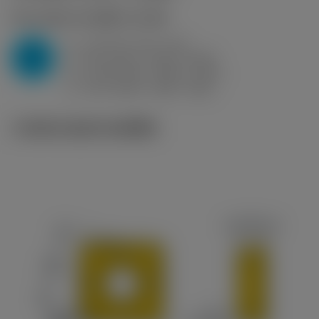
P2.1.Z.AN
,
ความแข็ง: 175 HB
a
1.8 mm (0.3 - 4.2)
p
P
f
0.19 mm/r (0.09 - 0.28)
n
h
0.18 mm/r (0.09 - 0.27)
ex
v
275 m/min (340 - 230)
c
ภาพประกอบทางเทคนิค