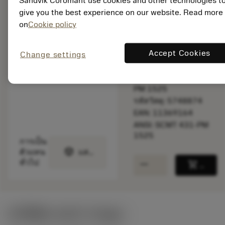
Sandvik Coromant use cookies and other technologies t
พร้อมจําหน่าย
give you the best experience on our website. Read more
ภายในหนึ่ง
on
Cookie policy
สัปดาห์
Accept Cookies
Change settings
จำนวนบรรจุ: 10
ISO: SCMT 12 04 04-
PM 1525
รหัสวัสดุ: 5748874
EAN: 11369164
ANSI: SCMT 431-PM
1525
การเป็น
deployed_code
ตัวแทน
แสดงโมเดล 3 มิติ
remove
add
ทั่วไป
shopping_cart
เพิ่มล
ค่าเริ่มต้น
(KAPR
75 deg
)