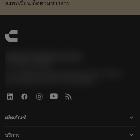
ลงทะเบียน ติดตามข่าวสาร
Sandvik Thailand Limited
phone
+66 2 016 2120
51, JL Tower, 19th Floor, Room No. 1904-6, Rama 9
Road, Kwaeng Huamark, Khet Bangkapi
keyboard_arrow_down
ผลิตภัณฑ์
Alle produkter
keyboard_arrow_down
บริการ
CoroPlus® Tool Guide