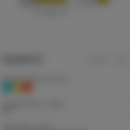
ข้อมูลผลิตภัณฑ์
เมตริก
นิ้ว
Workpiece material
(TMC1ISO)
P
M
K
รหัสผู้ผลิตร่องหักเศษ
(CBMD)
PM
ชนิดการทำงาน
(CTPT)