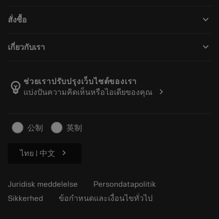
Genbrug
Tool Assembly
keyboard_arrow_down
สั่งซื้อ
Genopslibning
Tailor Made
Sådan køber du
Viden
Kataloger
keyboard_arrow_down
เกี่ยวกับเรา
Bestil
E-læring
Karriere
Returner
Events og uddannelse
Om Sandvik Coromant
Spor din ordre
Tool ID
ช่วยเราปรับปรุงเว็บไซต์ของเรา
emoji_objects
chevron_right
แบ่งปันความคิดเห็นหรือไอเดียของคุณ
Find os
FAQ
Til pressen
Kontakt
Sikkerhedsoplysninger
公制
英制
Bæredygtighed
chevron_right
ไทย | 中文
Juridisk meddelelse
Persondatapolitik
Sikkerhed
ข้อกำหนดและเงื่อนไขทั่วไป