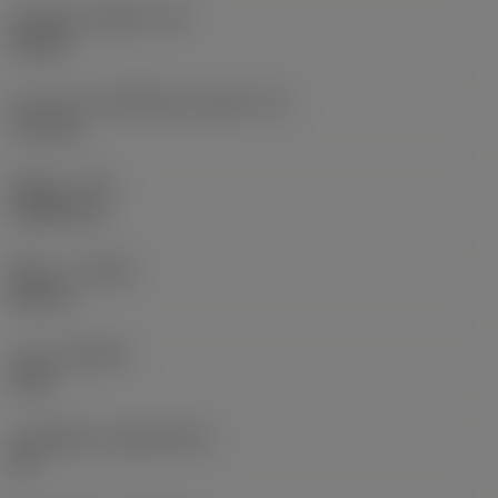
รหัสรูปทรงเม็ดมีด
(SC)
Square
ความยาวประสิทธิผลของคมตัด
(LE)
12.3 mm
รัศมีมุม
(RE)
0.3969 mm
ทิศทาง
(HAND)
Neutral
เกรด
(GRADE)
1525
วัสดุเม็ดมีด
(SUBSTRATE)
HC