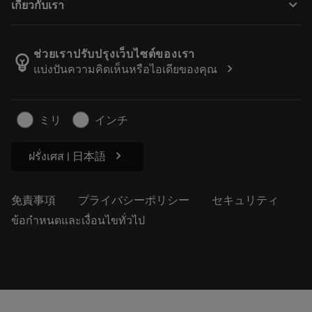
keyboard_arrow_down
เกี่ยวกับเรา
注文
計算ツールとアプリ
サンドビック・コロマントについて
戻る
カタログおよびハンドブック
Manufacturing Wellness
注文を追跡する
ช่วยเราปรับปรุงเว็บไซต์ของเรา
emoji_objects
chevron_right
แบ่งปันความคิดเห็นหรือไอเดียของคุณ
経歴
見積もりを作成する
サステナブルな事業
記事
ミリ
インチ
プレス用
chevron_right
ฝรั่งเศส | 日本語
免責事項
プライバシーポリシー
セキュリティ
ข้อกำหนดและเงื่อนไขทั่วไป