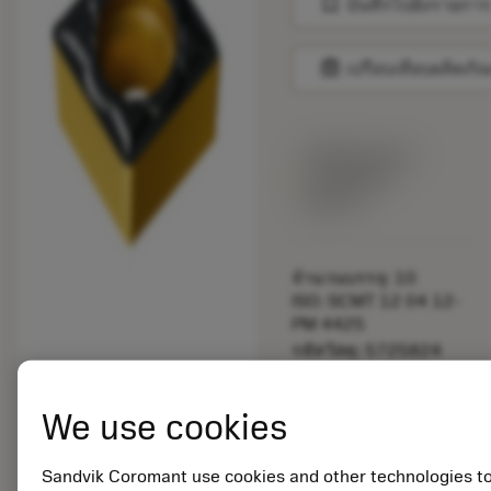
bookmark
บันทึกไปยังรายการ
balance
เปรียบเทียบผลิตภัณ
พร้อมจําหน่าย
ภายในหนึ่ง
สัปดาห์
จำนวนบรรจุ: 10
ISO: SCMT 12 04 12-
PM 4425
รหัสวัสดุ: 5725824
EAN: 10621144
ANSI: CNMM 644-HR
We use cookies
235
การเป็น
deployed_code
ตัวแทน
แสดงโมเดล 3 มิติ
Sandvik Coromant use cookies and other technologies t
remove
add
ทั่วไป
shopping_cart
เพิ่มล