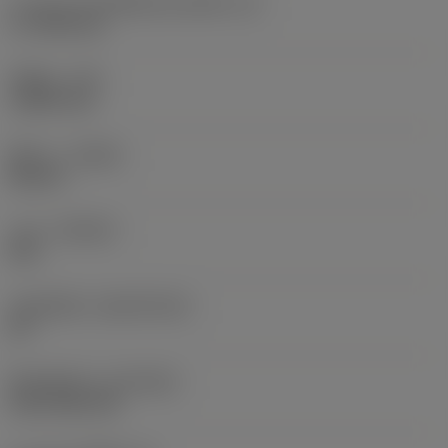
ความยาวประสิทธิผลของคมตัด
(LE)
17.7439 mm
รัศมีมุม
(RE)
1.5875 mm
ทิศทาง
(HAND)
Neutral
เกรด
(GRADE)
235
วัสดุเม็ดมีด
(SUBSTRATE)
HC
ชั้นเคลือบผิว
(COATING)
CVD TiCN+TiN