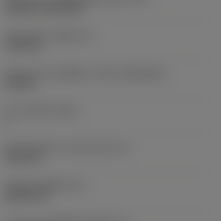
Cylindrical fixing hole
เส้นผ่าศูนย์กลางรูยึด
(D1)
7.925 mm
รูปทรงและขนาดเม็ดมีด
(CUTINT_SIZESHAPE)
CN1906
จำนวนคมตัด
(CEDC)
2
เส้นผ่านศูนย์กลางวงกลมแนบใน
(IC)
19.05 mm
รหัสรูปทรงเม็ดมีด
(SC)
Rhombic 80