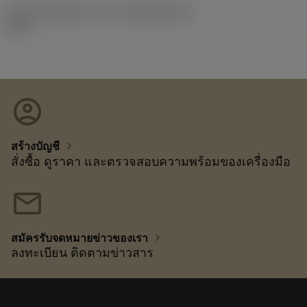
รหัสของชุดที่ออกแล้ว
(RELEASEPACK)
92.3
account_circle
chevron_right
สร้างบัญชี
สั่งซื้อ ดูราคา และตรวจสอบความพร้อมของเครื่องมือ
mail
chevron_right
สมัครรับจดหมายข่าวของเรา
ลงทะเบียน ติดตามข่าวสาร