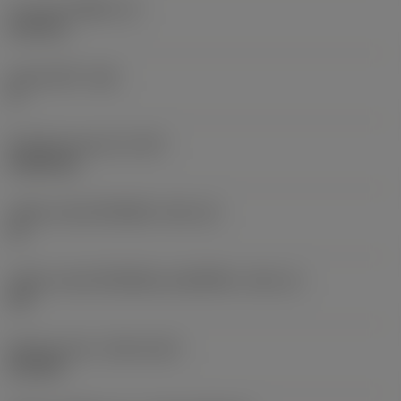
ความหนาเม็ดมีด
(S)
6.35 mm
มุมหลบหลัก
(AN)
0 °
น้ำหนักของอุปกรณ์
(WT)
0.0262 kg
รหัสขนาดช่องใส่เม็ดมีด
(SSC_M)
19
รหัสขนาดช่องใส่เม็ดมีดแบบอิมพีเรียล
(SSC_N)
3/4
Release date
(ValFrom20)
2/11/92