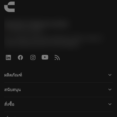
Sandvik Thailand Limited
phone
+66 2 016 2120
51, JL Tower, 19th Floor, Room No. 1904-6, Rama 9
Road, Kwaeng Huamark, Khet Bangkapi
keyboard_arrow_down
ผลิตภัณฑ์
すべてのツール
keyboard_arrow_down
สนับสนุน
すべてのソフトウェア
カスタマーサービス
リサイクル
keyboard_arrow_down
สั่งซื้อ
販売店および専門家
再生処理
購入方法
ガイドとチュートリアル
テーラーメード