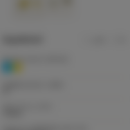
ข้อมูลผลิตภัณฑ์
เมตริก
นิ้ว
Workpiece material
(TMC1ISO)
P
M
รหัสผู้ผลิตร่องหักเศษ
(CBMD)
HR
ชนิดการทำงาน
(CTPT)
roughing
รหัสรูปแบบการติดตั้งเม็ดมีด (เมตริก)
(IFS)