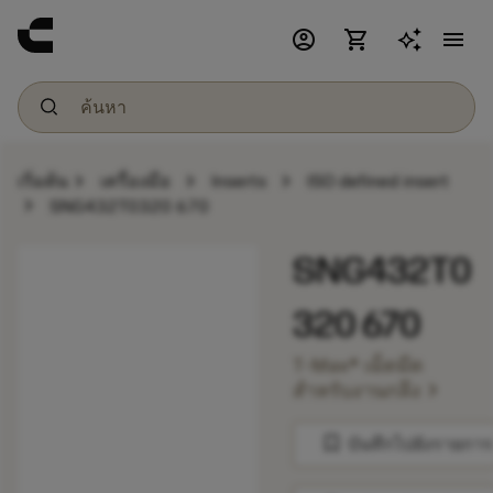
account_circle
shopping_cart
menu
chevron_right
chevron_right
chevron_right
เริ่มต้น
เครื่องมือ
Inserts
ISO defined insert
chevron_right
SNG432T0320 670
SNG432T0
320 670
T-Max® เม็ดมีด
chevron_right
สำหรับงานกลึง
bookmark
บันทึกไปยังรายการ