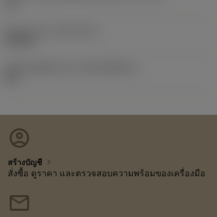
1/2
Release date
(ValFrom20)
23/5/88
รหัสของชุดที่ออกแล้ว
(RELEASEPACK)
88.1
account_circle
chevron_right
สร้างบัญชี
สั่งซื้อ ดูราคา และตรวจสอบความพร้อมของเครื่องมือ
mail