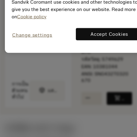
Sandvik Coromant use cookies and other technologies t
สินค้าพร้อม
give you the best experience on our website. Read more
จำหน่าย
on
Cookie policy
จำนวนบรรจุ: 10
Accept Cookies
Change settings
ISO:
SNGN120408T01020
670
รหัสวัสดุ: 5749629
EAN: 10381044
ANSI: SNG432T0320
670
การเป็น
deployed_code
ตัวแทน
แสดงโมเดล 3 มิติ
remove
add
ทั่วไป
shopping_cart
เพิ่มล
ค่าเริ่มต้น
(KAPR
75 deg
)