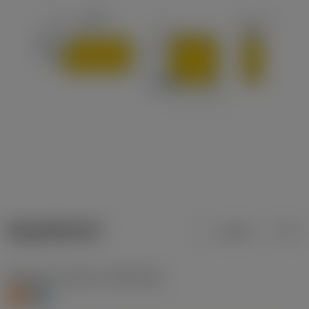
ข้อมูลผลิตภัณฑ์
เมตริก
นิ้ว
Workpiece material
(TMC1ISO)
S
H