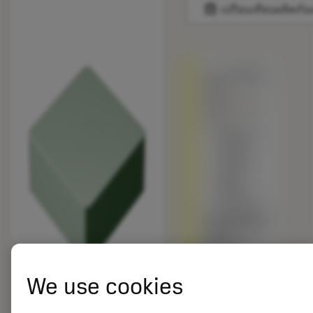
balance
เปรียบเทียบผลิตภัณ
ถูกแทนที่ด้วย
SNG
432T0320
675
พร้อมจํา
หน่าย
ภายใน
หนึ่ง
สัปดาห์
เกรดอื่นเทียบ
กับผลิตภัณฑ์
ดั้งเดิม –
โปรดตรวจ
สอบ
We use cookies
ความเร็วตัด