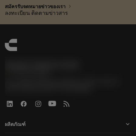
chevron_right
สมัครรับจดหมายข่าวของเรา
ลงทะเบียน ติดตามข่าวสาร
Sandvik Thailand Limited
phone
+66 2 016 2120
51, JL Tower, 19th Floor, Room No. 1904-6, Rama 9
Road, Kwaeng Huamark, Khet Bangkapi
keyboard_arrow_down
ผลิตภัณฑ์
Todas las herramientas