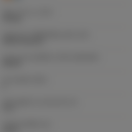
ชนิดการทำงาน
(CTPT)
finishing
รหัสรูปแบบการติดตั้งเม็ดมีด (เมตริก)
(IFS)
Without fixing hole
รูปทรงและขนาดเม็ดมีด
(CUTINT_SIZESHAPE)
SN1204
จำนวนคมตัด
(CEDC)
8
เส้นผ่านศูนย์กลางวงกลมแนบใน
(IC)
0.5 in
รหัสรูปทรงเม็ดมีด
(SC)
Square