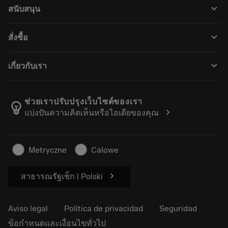
keyboard_arrow_down
สนับสนุน
Todo el software
Servicio de atención al cliente
Reciclaje
keyboard_arrow_down
สั่งซื้อ
Distribuidores y especialistas
Reacondicionamiento
Cómo comprar
Guías y tutoriales
Tailor Made
keyboard_arrow_down
เกี่ยวกับเรา
Orden
Calculadoras y apps
Acerca de Sandvik Coromant
Volver
Catálogos y manuales
Manufacturing wellness
Rastrear su pedido
ช่วยเราปรับปรุงเว็บไซต์ของเรา
emoji_objects
chevron_right
แบ่งปันความคิดเห็นหรือไอเดียของคุณ
Carrera
Solicitar un presupuesto
Negocio sostenible
Artículos
Metryczne
Calowe
Para prensas
chevron_right
สาธารณรัฐเช็ก | Polski
Aviso legal
Política de privacidad
Seguridad
ข้อกำหนดและเงื่อนไขทั่วไป