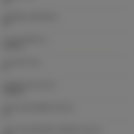
670
วัสดุเม็ดมีด
(SUBSTRATE)
CR
ความหนาเม็ดมีด
(S)
0.1875 in
มุมหลบหลัก
(AN)
0 °
น้ำหนักของอุปกรณ์
(WT)
0.0055 lb
รหัสขนาดช่องใส่เม็ดมีด
(SSC_M)
12
รหัสขนาดช่องใส่เม็ดมีดแบบอิมพีเรียล
(SSC_N)