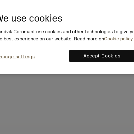
e use cookies
ndvik Coromant use cookies and other technologies to give y
e best experience on our website. Read more on
Cookie policy
Accept Cookies
hange settings