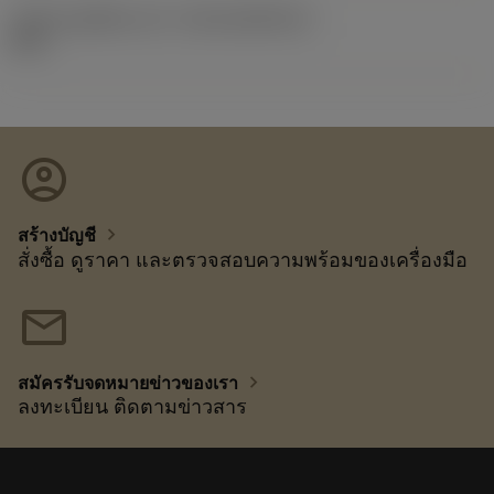
รหัสของชุดที่ออกแล้ว
(RELEASEPACK)
92.3
account_circle
chevron_right
สร้างบัญชี
สั่งซื้อ ดูราคา และตรวจสอบความพร้อมของเครื่องมือ
mail
chevron_right
สมัครรับจดหมายข่าวของเรา
ลงทะเบียน ติดตามข่าวสาร