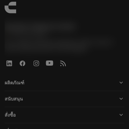
Sandvik Thailand Limited
phone
+66 2 016 2120
51, JL Tower, 19th Floor, Room No. 1904-6, Rama 9
Road, Kwaeng Huamark, Khet Bangkapi
keyboard_arrow_down
ผลิตภัณฑ์
すべてのツール
keyboard_arrow_down
สนับสนุน
すべてのソフトウェア
カスタマーサービス
リサイクル
keyboard_arrow_down
สั่งซื้อ
販売店および専門家
再生処理
購入方法
ガイドとチュートリアル
テーラーメード