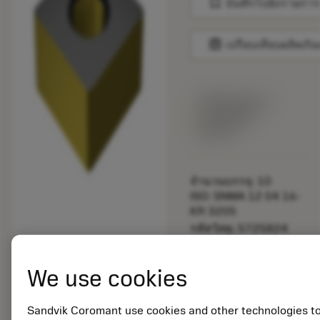
bookmark
บันทึกไปยังรายการ
balance
เปรียบเทียบผลิตภัณ
พร้อมจําหน่าย
ภายในหนึ่ง
สัปดาห์
จำนวนบรรจุ: 10
ISO: SNMA 12 04 16-
KR 3205
รหัสวัสดุ: 5725824
EAN: 10621144
ANSI: CNMM 644-HR
We use cookies
235
การเป็น
deployed_code
ตัวแทน
แสดงโมเดล 3 มิติ
Sandvik Coromant use cookies and other technologies t
remove
add
ทั่วไป
shopping_cart
เพิ่มล