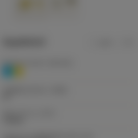
ข้อมูลผลิตภัณฑ์
เมตริก
นิ้ว
Workpiece material
(TMC1ISO)
P
M
รหัสผู้ผลิตร่องหักเศษ
(CBMD)
HR
ชนิดการทำงาน
(CTPT)
roughing
รหัสรูปแบบการติดตั้งเม็ดมีด (เมตริก)
(IFS)