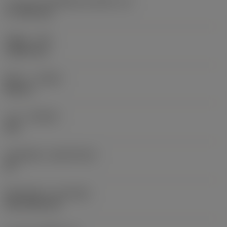
ความยาวประสิทธิผลของคมตัด
(LE)
17.7439 mm
รัศมีมุม
(RE)
1.5875 mm
ทิศทาง
(HAND)
Neutral
เกรด
(GRADE)
235
วัสดุเม็ดมีด
(SUBSTRATE)
HC
ชั้นเคลือบผิว
(COATING)
CVD TiCN+TiN