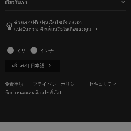
keyboard_arrow_down
เกี่ยวกับเรา
注文
計算ツールとアプリ
サンドビック・コロマントについて
戻る
カタログおよびハンドブック
Manufacturing Wellness
注文を追跡する
ช่วยเราปรับปรุงเว็บไซต์ของเรา
emoji_objects
chevron_right
แบ่งปันความคิดเห็นหรือไอเดียของคุณ
経歴
見積もりを作成する
サステナブルな事業
記事
ミリ
インチ
プレス用
chevron_right
ฝรั่งเศส | 日本語
免責事項
プライバシーポリシー
セキュリティ
ข้อกำหนดและเงื่อนไขทั่วไป