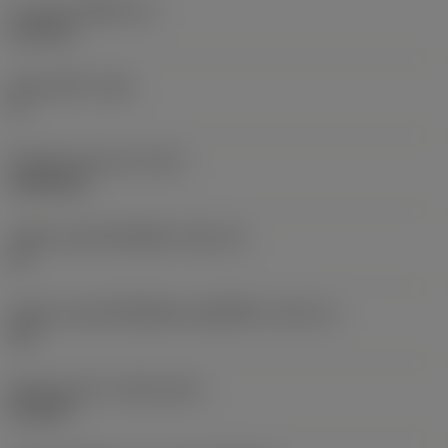
ความหนาเม็ดมีด
(S)
6.35 mm
มุมหลบหลัก
(AN)
0 °
น้ำหนักของอุปกรณ์
(WT)
0.0262 kg
รหัสขนาดช่องใส่เม็ดมีด
(SSC_M)
19
รหัสขนาดช่องใส่เม็ดมีดแบบอิมพีเรียล
(SSC_N)
3/4
Release date
(ValFrom20)
2/11/92