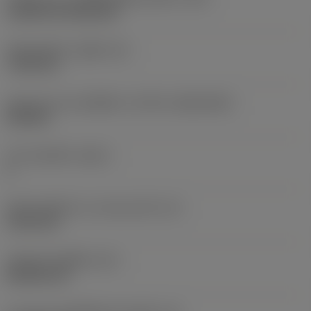
Cylindrical fixing hole
เส้นผ่าศูนย์กลางรูยึด
(D1)
7.925 mm
รูปทรงและขนาดเม็ดมีด
(CUTINT_SIZESHAPE)
CN1906
จำนวนคมตัด
(CEDC)
2
เส้นผ่านศูนย์กลางวงกลมแนบใน
(IC)
19.05 mm
รหัสรูปทรงเม็ดมีด
(SC)
Rhombic 80