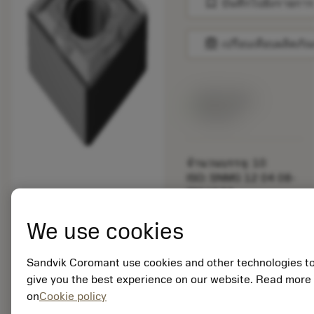
bookmark
บันทึกไปยังรายการ
balance
เปรียบเทียบผลิตภัณ
สินค้าพร้อม
จำหน่าย
จำนวนบรรจุ: 10
ISO: SNMG 12 04 08-
SM H13A
รหัสวัสดุ: 5915090
We use cookies
EAN: 25915090
ANSI: SNMG 432-SM
H13A
Sandvik Coromant use cookies and other technologies t
การเป็น
deployed_code
give you the best experience on our website. Read more
ตัวแทน
แสดงโมเดล 3 มิติ
remove
add
ทั่วไป
shopping_cart
on
Cookie policy
เพิ่มล