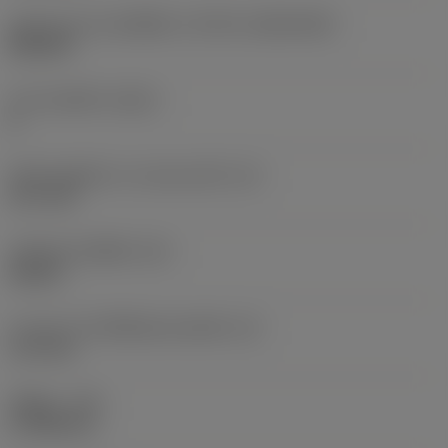
รูปทรงและขนาดเม็ดมีด
(CUTINT_SIZESHAPE)
SN1204
จำนวนคมตัด
(CEDC)
8
เส้นผ่านศูนย์กลางวงกลมแนบใน
(IC)
12.7 mm
รหัสรูปทรงเม็ดมีด
(SC)
Square
ความยาวประสิทธิผลของคมตัด
(LE)
11.9 mm
รัศมีมุม
(RE)
0.7938 mm