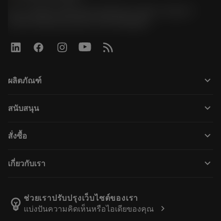
51, JL Tower, 19th Floor, Room No. 1904-6, Rama 9
Road, Kwaeng Huamark, Khet Bangkapi
keyboard_arrow_down
ผลิตภัณฑ์
Alle Werkzeuge
keyboard_arrow_down
สนับสนุน
Alle Software
Kundenservice
การรีไซเคิล
keyboard_arrow_down
สั่งซื้อ
Händler und Fachspezialisten
Nachschleifen
Wie kauft man
Anleitungen und Tutorials
Tailor Made
keyboard_arrow_down
เกี่ยวกับเรา
Bestellung
Rechner und Apps
Über Sandvik Coromant
Rückgabe
Kataloge und Handbücher
Manufacturing Wellness
Verfolgen Sie Ihre Bestellung
ช่วยเราปรับปรุงเว็บไซต์ของเรา
emoji_objects
chevron_right
แบ่งปันความคิดเห็นหรือไอเดียของคุณ
Karriere
Ein Angebot erstellen