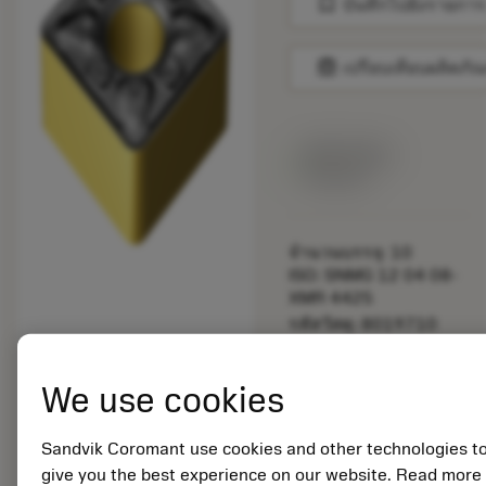
bookmark
บันทึกไปยังรายการ
balance
เปรียบเทียบผลิตภัณ
สินค้าพร้อม
จำหน่าย
จำนวนบรรจุ: 10
ISO: SNMG 12 04 08-
XMR 4425
รหัสวัสดุ: 8019710
EAN:
7323225785990
We use cookies
ANSI: SNMG 432-XMR
4425
การเป็น
Sandvik Coromant use cookies and other technologies t
deployed_code
ตัวแทน
แสดงโมเดล 3 มิติ
give you the best experience on our website. Read more
remove
add
ทั่วไป
shopping_cart
เพิ่มล