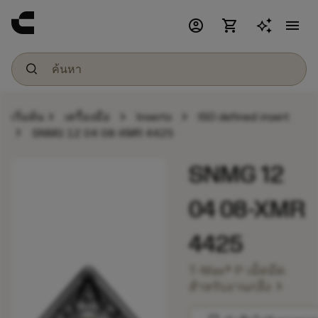
account_circle
shopping_cart
menu
chevron_right
chevron_right
chevron_right
เริ่มต้น
เครื่องมือ
Inserts
ISO defined insert
chevron_right
SNMG 12 04 08-XMR 4425
SNMG 12
04 08-XMR
4425
T-Max® P เม็ดมีด
chevron_right
สำหรับงานกลึง