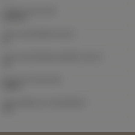
น้ำหนักของอุปกรณ์
(WT)
0.0083 kg
รหัสขนาดช่องใส่เม็ดมีด
(SSC_M)
12
รหัสขนาดช่องใส่เม็ดมีดแบบอิมพีเรียล
(SSC_N)
1/2
Release date
(ValFrom20)
24/9/21
รหัสของชุดที่ออกแล้ว
(RELEASEPACK)
21.2