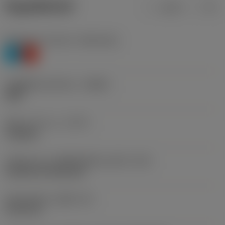
ข้อมูลผลิตภัณฑ์
เมตริก
นิ้ว
Workpiece material
(TMC1ISO)
P
K
รหัสผู้ผลิตร่องหักเศษ
(CBMD)
XMR
ชนิดการทำงาน
(CTPT)
roughing
รหัสรูปแบบการติดตั้งเม็ดมีด (เมตริก)
(IFS)
Cylindrical fixing hole
เส้นผ่าศูนย์กลางรูยึด
(D1)
5.156 mm