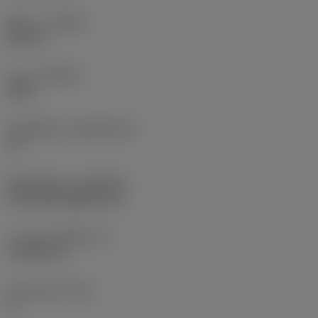
ทิศทาง
(HAND)
Neutral
เกรด
(GRADE)
4425
วัสดุเม็ดมีด
(SUBSTRATE)
HC
ชั้นเคลือบผิว
(COATING)
CVD TiCN+Al2O3+TiN
ความหนาเม็ดมีด
(S)
4.7625 mm
มุมหลบหลัก
(AN)
0 °