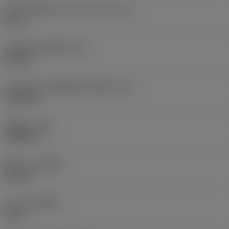
เส้นผ่านศูนย์กลางวงกลมแนบใน
(IC)
0.5 in
รหัสรูปทรงเม็ดมีด
(SC)
Square
ความยาวประสิทธิผลของคมตัด
(LE)
0.4528 in
รัศมีมุม
(RE)
0.0469 in
ทิศทาง
(HAND)
Neutral
เกรด
(GRADE)
3210