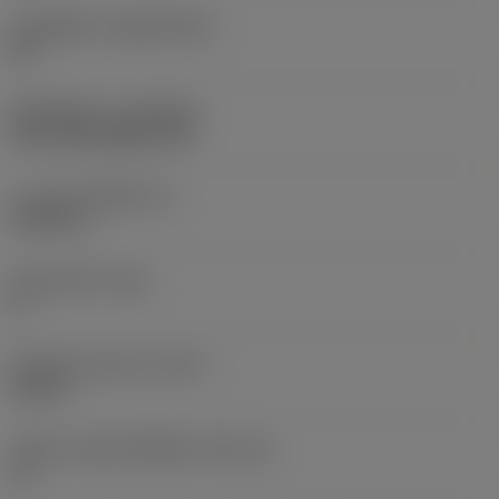
วัสดุเม็ดมีด
(SUBSTRATE)
HC
ชั้นเคลือบผิว
(COATING)
CVD TiCN+Al2O3+TiN
ความหนาเม็ดมีด
(S)
0.1875 in
มุมหลบหลัก
(AN)
0 °
น้ำหนักของอุปกรณ์
(WT)
0.02 lb
รหัสขนาดช่องใส่เม็ดมีด
(SSC_M)
12