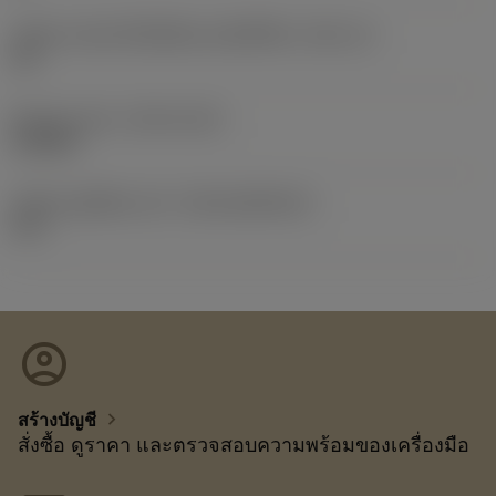
รหัสขนาดช่องใส่เม็ดมีดแบบอิมพีเรียล
(SSC_N)
1/2
Release date
(ValFrom20)
11/8/03
รหัสของชุดที่ออกแล้ว
(RELEASEPACK)
12.1
account_circle
chevron_right
สร้างบัญชี
สั่งซื้อ ดูราคา และตรวจสอบความพร้อมของเครื่องมือ