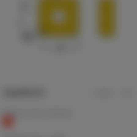
ข้อมูลผลิตภัณฑ์
เมตริก
นิ้ว
Workpiece material
(TMC1ISO)
K