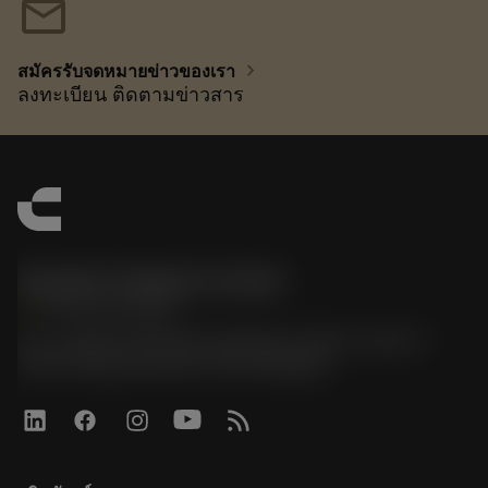
mail
chevron_right
สมัครรับจดหมายข่าวของเรา
ลงทะเบียน ติดตามข่าวสาร
Sandvik Thailand Limited
phone
+66 2 016 2120
51, JL Tower, 19th Floor, Room No. 1904-6, Rama 9
Road, Kwaeng Huamark, Khet Bangkapi