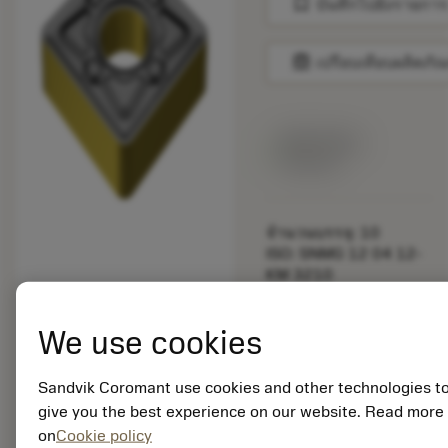
bookmark
บันทึกไปยังรายการ
balance
เปรียบเทียบผลิตภัณ
สินค้าพร้อม
จำหน่าย
จำนวนบรรจุ: 10
ISO: SNMG 12 04 12-
KM 3210
รหัสวัสดุ: 5750264
EAN: 11573984
We use cookies
ANSI: SNMG 433-KM
3210
การเป็น
Sandvik Coromant use cookies and other technologies t
deployed_code
ตัวแทน
แสดงโมเดล 3 มิติ
give you the best experience on our website. Read more
remove
add
ทั่วไป
shopping_cart
เพิ่มล
on
Cookie policy