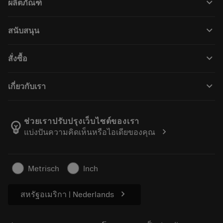
keyboard_arrow_down
ผลิตภัณฑ์
เครื่องมือทั้งหมด
keyboard_arrow_down
สนับสนุน
ซอฟต์แวร์ทั้งหมด
ฝ่ายบริการลูกค้า
การรีไซเคิล
keyboard_arrow_down
สั่งซื้อ
ผู้จัดจำหน่ายและผู้เชี่ยวชาญ
การปรับสภาพใหม่
วิธีซื้อ
คู่มือและบทช่วยสอน
Tailor Made
keyboard_arrow_down
เกี่ยวกับเรา
สั่งซื้อ
เครื่องคิดเลขและแอป
เกี่ยวกับ Sandvik Coromant
ส่งคืน
แคตตาล็อกและคู่มืออ้างอิง
Manufacturing Wellness
ติดตามคำสั่งซื้อของคุณ
ช่วยเราปรับปรุงเว็บไซต์ของเรา
emoji_objects
chevron_right
แบ่งปันความคิดเห็นหรือไอเดียของคุณ
อาชีพ
ทำใบเสนอราคา
ธุรกิจที่ยั่งยืน
บทความ
Metrisch
Inch
สำหรับสื่อมวลชน
chevron_right
สหรัฐอเมริกา | Nederlands