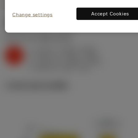
Accept Cookies
Change settings
ค่าเริ่มต้น
(KAPR
75 deg
)
K2.2.C.UT
,
ความแข็ง: 245 HB
a
0.118 in (0.012 - 0.236)
p
K
f
0.016 in/r (0.006 - 0.024)
n
h
0.016 in/r (0.006 - 0.024)
ex
v
880 sfm (1150 - 750)
c
ภาพประกอบทางเทคนิค