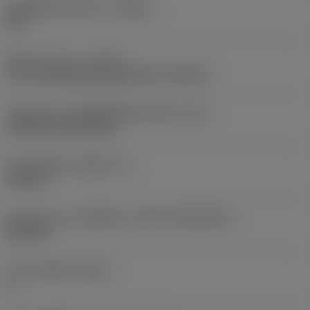
รหัสผู้ผลิตร่องหักเศษ
(CBMD)
KM
ชนิดการทำงาน
(CTPT)
pre-machining with demand on surface
รหัสรูปแบบการติดตั้งเม็ดมีด (เมตริก)
(IFS)
Cylindrical fixing hole
เส้นผ่าศูนย์กลางรูยึด
(D1)
0.203 in
รูปทรงและขนาดเม็ดมีด
(CUTINT_SIZESHAPE)
SN1204
จำนวนคมตัด
(CEDC)
8