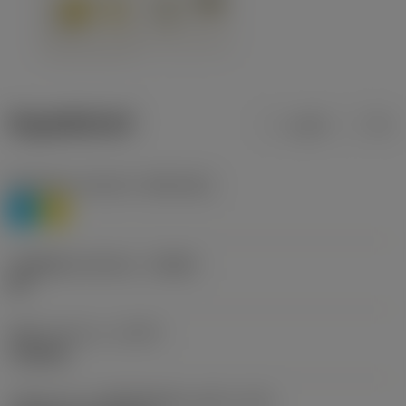
ข้อมูลผลิตภัณฑ์
เมตริก
นิ้ว
Workpiece material
(TMC1ISO)
P
M
รหัสผู้ผลิตร่องหักเศษ
(CBMD)
HR
ชนิดการทำงาน
(CTPT)
roughing
รหัสรูปแบบการติดตั้งเม็ดมีด (เมตริก)
(IFS)