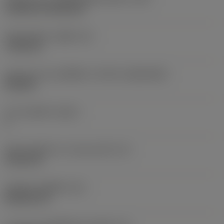
Cylindrical fixing hole
เส้นผ่าศูนย์กลางรูยึด
(D1)
7.925 mm
รูปทรงและขนาดเม็ดมีด
(CUTINT_SIZESHAPE)
CN1906
จำนวนคมตัด
(CEDC)
2
เส้นผ่านศูนย์กลางวงกลมแนบใน
(IC)
19.05 mm
รหัสรูปทรงเม็ดมีด
(SC)
Rhombic 80