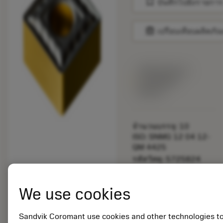
bookmark
บันทึกไปยังรายการ
balance
เปรียบเทียบผลิตภัณ
พร้อมจําหน่าย
ภายในหนึ่ง
สัปดาห์
จำนวนบรรจุ: 10
ISO: SNMG 12 04 12-
QM 4425
รหัสวัสดุ: 5725824
EAN: 10621144
ANSI: CNMM 644-HR
We use cookies
235
การเป็น
deployed_code
ตัวแทน
แสดงโมเดล 3 มิติ
Sandvik Coromant use cookies and other technologies t
remove
add
ทั่วไป
shopping_cart
เพิ่มล