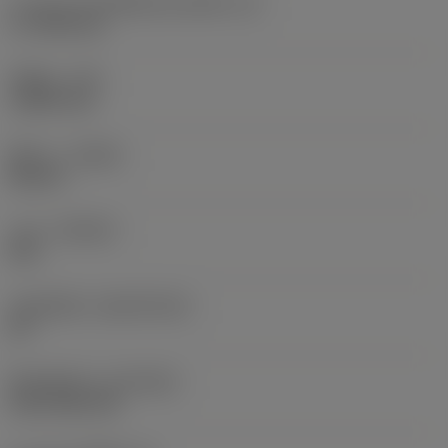
ความยาวประสิทธิผลของคมตัด
(LE)
17.7439 mm
รัศมีมุม
(RE)
1.5875 mm
ทิศทาง
(HAND)
Neutral
เกรด
(GRADE)
235
วัสดุเม็ดมีด
(SUBSTRATE)
HC
ชั้นเคลือบผิว
(COATING)
CVD TiCN+TiN