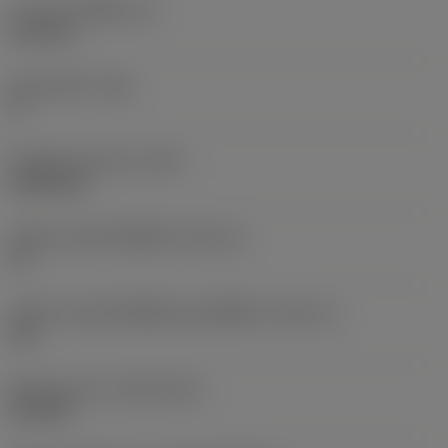
ความหนาเม็ดมีด
(S)
6.35 mm
มุมหลบหลัก
(AN)
0 °
น้ำหนักของอุปกรณ์
(WT)
0.0262 kg
รหัสขนาดช่องใส่เม็ดมีด
(SSC_M)
19
รหัสขนาดช่องใส่เม็ดมีดแบบอิมพีเรียล
(SSC_N)
3/4
Release date
(ValFrom20)
2/11/92