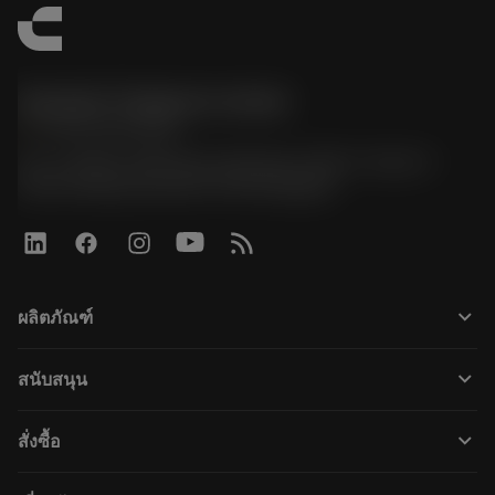
Sandvik Thailand Limited
phone
+66 2 016 2120
51, JL Tower, 19th Floor, Room No. 1904-6, Rama 9
Road, Kwaeng Huamark, Khet Bangkapi
keyboard_arrow_down
ผลิตภัณฑ์
すべてのツール
keyboard_arrow_down
สนับสนุน
すべてのソフトウェア
カスタマーサービス
リサイクル
keyboard_arrow_down
สั่งซื้อ
販売店および専門家
再生処理
購入方法
ガイドとチュートリアル
テーラーメード