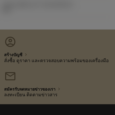
รหัสของชุดที่ออกแล้ว
(RELEASEPACK)
92.3
account_circle
chevron_right
สร้างบัญชี
สั่งซื้อ ดูราคา และตรวจสอบความพร้อมของเครื่องมือ
mail
chevron_right
สมัครรับจดหมายข่าวของเรา
ลงทะเบียน ติดตามข่าวสาร