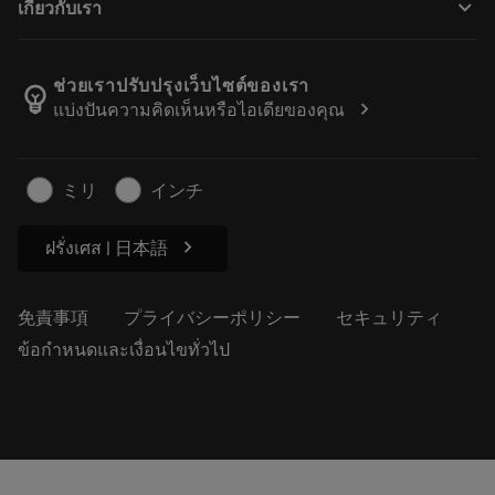
keyboard_arrow_down
เกี่ยวกับเรา
注文
計算ツールとアプリ
サンドビック・コロマントについて
戻る
カタログおよびハンドブック
Manufacturing Wellness
注文を追跡する
ช่วยเราปรับปรุงเว็บไซต์ของเรา
emoji_objects
chevron_right
แบ่งปันความคิดเห็นหรือไอเดียของคุณ
経歴
見積もりを作成する
サステナブルな事業
記事
ミリ
インチ
プレス用
chevron_right
ฝรั่งเศส | 日本語
免責事項
プライバシーポリシー
セキュリティ
ข้อกำหนดและเงื่อนไขทั่วไป