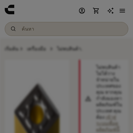
account_circle
shopping_cart
menu
chevron_right
chevron_right
เริ่มต้น
เครื่องมือ
ไม่พบสินค้า.
ไม่พบสินค้า
ไม่ได้วาง
จำหน่ายใน
ประเทศของ
คุณ หากคุณ
warning
กำลังมองหา
ผลิตภัณฑ์ใน
ประเทศ คุณ
ต้อง
เข้าสู่
ระบบเพื่อดู
ผลิตภัณฑ์นี้