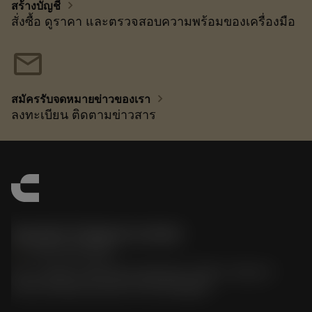
chevron_right
สร้างบัญชี
สั่งซื้อ ดูราคา และตรวจสอบความพร้อมของเครื่องมือ
mail
chevron_right
สมัครรับจดหมายข่าวของเรา
ลงทะเบียน ติดตามข่าวสาร
Sandvik Thailand Limited
phone
+66 2 016 2120
51, JL Tower, 19th Floor, Room No. 1904-6, Rama 9
Road, Kwaeng Huamark, Khet Bangkapi