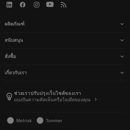
keyboard_arrow_down
ผลิตภัณฑ์
Todas as ferramentas
keyboard_arrow_down
สนับสนุน
Todos os softwares
Atendimento ao cliente
Reciclagem
keyboard_arrow_down
สั่งซื้อ
Distribuidores e especialistas
Recondicionamento
Como comprar
Guias e tutoriais
Tailor Made
keyboard_arrow_down
เกี่ยวกับเรา
Pedido
Calculadoras e aplicativos
Sobre a Sandvik Coromant
Voltar
Catálogos e manuais
Manufacturing Wellness
Rastreie seu pedido
ช่วยเราปรับปรุงเว็บไซต์ของเรา
emoji_objects
chevron_right
แบ่งปันความคิดเห็นหรือไอเดียของคุณ
Carreira
Faça uma cotação
Negócios sustentáveis
Artigos
Metrisk
Tommer
Para a prensa