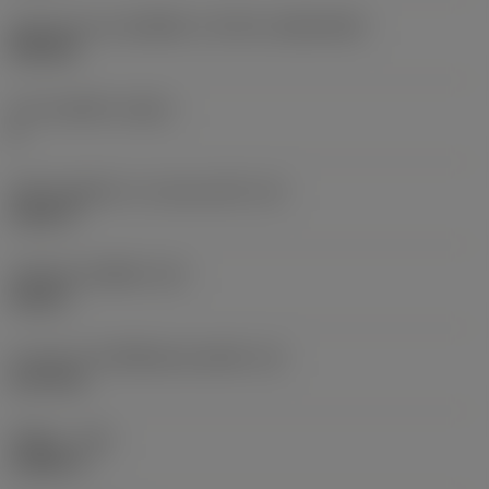
รูปทรงและขนาดเม็ดมีด
(CUTINT_SIZESHAPE)
SN1506
จำนวนคมตัด
(CEDC)
8
เส้นผ่านศูนย์กลางวงกลมแนบใน
(IC)
0.625 in
รหัสรูปทรงเม็ดมีด
(SC)
Square
ความยาวประสิทธิผลของคมตัด
(LE)
0.5778 in
รัศมีมุม
(RE)
0.0469 in