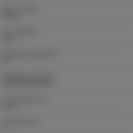
ทิศทาง
(HAND)
Neutral
เกรด
(GRADE)
4415
วัสดุเม็ดมีด
(SUBSTRATE)
HC
ชั้นเคลือบผิว
(COATING)
CVD TiCN+Al2O3+TiN
ความหนาเม็ดมีด
(S)
0.25 in
มุมหลบหลัก
(AN)
0 °