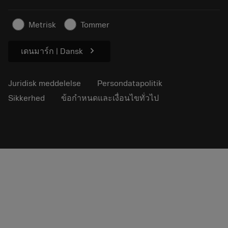
Til pressen
Kontakt
Sikkerhedsoplysninger
Metrisk
Tommer
Bæredygtighed
chevron_right
เดนมาร์ก | Dansk
Juridisk meddelelse
Persondatapolitik
Sikkerhed
ข้อกำหนดและเงื่อนไขทั่วไป