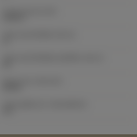
น้ำหนักของอุปกรณ์
(WT)
0.0441 lb
รหัสขนาดช่องใส่เม็ดมีด
(SSC_M)
15
รหัสขนาดช่องใส่เม็ดมีดแบบอิมพีเรียล
(SSC_N)
5/8
Release date
(ValFrom20)
24/9/21
รหัสของชุดที่ออกแล้ว
(RELEASEPACK)
21.2