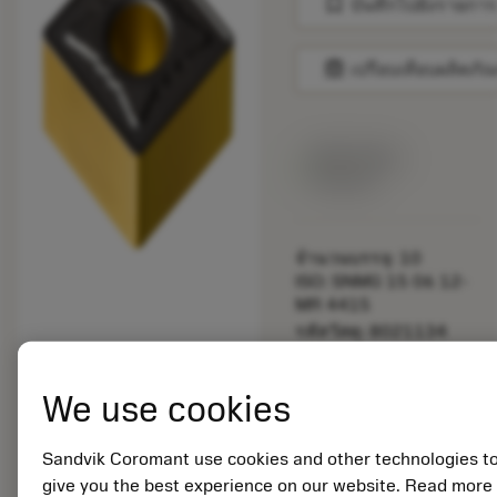
bookmark
บันทึกไปยังรายการ
balance
เปรียบเทียบผลิตภัณ
สินค้าพร้อม
จำหน่าย
จำนวนบรรจุ: 10
ISO: SNMG 15 06 12-
MR 4415
รหัสวัสดุ: 8021134
EAN:
7323225795678
We use cookies
ANSI: SNMG 543-MR
4415
การเป็น
Sandvik Coromant use cookies and other technologies t
deployed_code
ตัวแทน
แสดงโมเดล 3 มิติ
give you the best experience on our website. Read more
remove
add
ทั่วไป
shopping_cart
เพิ่มล