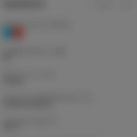
ข้อมูลผลิตภัณฑ์
เมตริก
นิ้ว
Workpiece material
(TMC1ISO)
P
K
รหัสผู้ผลิตร่องหักเศษ
(CBMD)
MR
ชนิดการทำงาน
(CTPT)
roughing
รหัสรูปแบบการติดตั้งเม็ดมีด (เมตริก)
(IFS)
Cylindrical fixing hole
เส้นผ่าศูนย์กลางรูยึด
(D1)
0.25 in