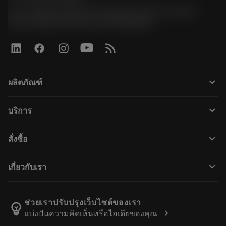
51, JL Tower, 19th Floor, Room No. 1904-6, Rama 9
Road, Kwaeng Huamark, Khet Bangkapi
keyboard_arrow_down
ผลิตภัณฑ์
Alle produkter
keyboard_arrow_down
บริการ
CoroPlus® Tool Guide
Genbrug
Tool Assembly
keyboard_arrow_down
สั่งซื้อ
Genopslibning
Tailor Made
Sådan køber du
Viden
Kataloger
keyboard_arrow_down
เกี่ยวกับเรา
Bestil
E-læring
Karriere
Returner
Events og uddannelse
Om Sandvik Coromant
Spor din ordre
Tool ID
ช่วยเราปรับปรุงเว็บไซต์ของเรา
emoji_objects
chevron_right
แบ่งปันความคิดเห็นหรือไอเดียของคุณ
Find os
FAQ