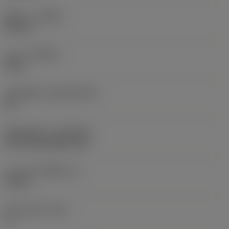
ทิศทาง
(HAND)
Neutral
เกรด
(GRADE)
4415
วัสดุเม็ดมีด
(SUBSTRATE)
HC
ชั้นเคลือบผิว
(COATING)
CVD TiCN+Al2O3+TiN
ความหนาเม็ดมีด
(S)
0.25 in
มุมหลบหลัก
(AN)
0 °