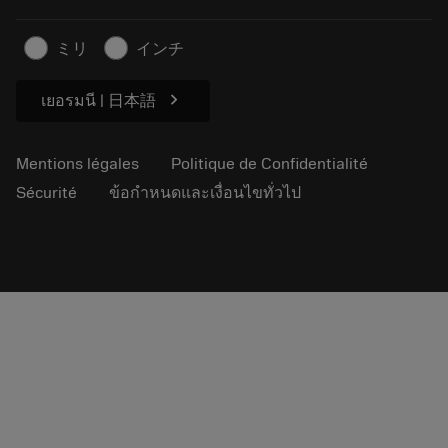
Activités durables
บทความ
ミリ
インチ
Pour presse
chevron_right
เยอรมนี | 日本語
Mentions légales
Politique de Confidentialité
Sécurité
ข้อกำหนดและเงื่อนไขทั่วไป