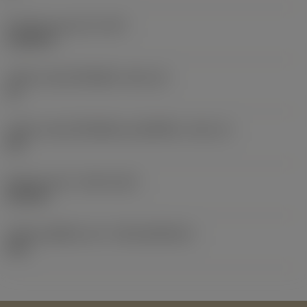
น้ำหนักของอุปกรณ์
(WT)
0.0389 lb
รหัสขนาดช่องใส่เม็ดมีด
(SSC_M)
15
รหัสขนาดช่องใส่เม็ดมีดแบบอิมพีเรียล
(SSC_N)
5/8
Release date
(ValFrom20)
25/9/20
รหัสของชุดที่ออกแล้ว
(RELEASEPACK)
20.2