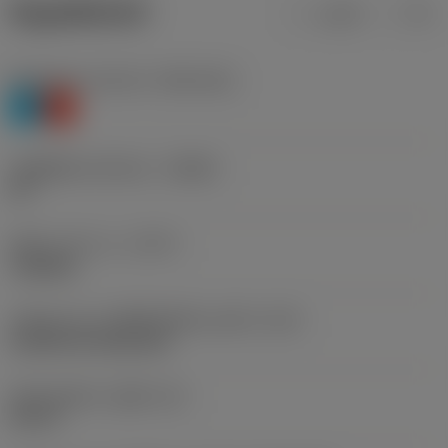
ข้อมูลผลิตภัณฑ์
เมตริก
นิ้ว
Workpiece material
(TMC1ISO)
P
K
รหัสผู้ผลิตร่องหักเศษ
(CBMD)
PR
ชนิดการทำงาน
(CTPT)
roughing
รหัสรูปแบบการติดตั้งเม็ดมีด (เมตริก)
(IFS)
Cylindrical fixing hole
เส้นผ่าศูนย์กลางรูยึด
(D1)
0.25 in