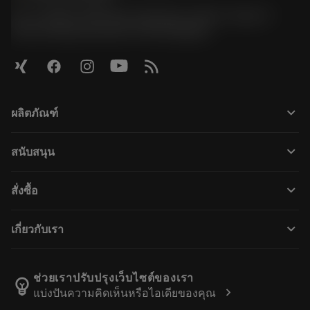
51, JL Tower, 19th Floor, Room No. 1904-6, Rama 9
Road, Kwaeng Huamark, Khet Bangkapi
keyboard_arrow_down
ผลิตภัณฑ์
Tous les outils
keyboard_arrow_down
สนับสนุน
Kaikki ohjelmistot
Service à la clientèle
Recyclage
keyboard_arrow_down
สั่งซื้อ
Distributeurs et spécialistes
Reconditionnement
Comment acheter
Guides et tutoriels
Tailor Made
keyboard_arrow_down
เกี่ยวกับเรา
Commande
Calculatrices et applications
À propos de Sandvik Coromant
Retour
Catalogues et manuels
Fabrication de bien-être
Suivez votre commande
ช่วยเราปรับปรุงเว็บไซต์ของเรา
emoji_objects
chevron_right
แบ่งปันความคิดเห็นหรือไอเดียของคุณ
Carrière
Établir un devis