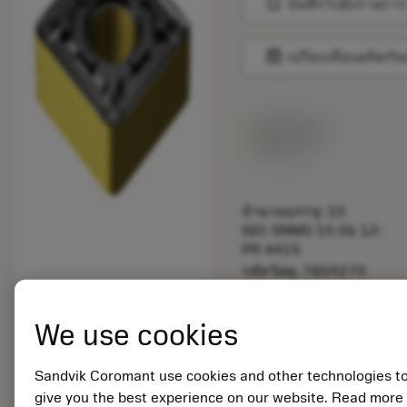
bookmark
บันทึกไปยังรายการ
balance
เปรียบเทียบผลิตภัณ
สินค้าพร้อม
จำหน่าย
จำนวนบรรจุ: 10
ISO: SNMG 15 06 12-
PR 4415
รหัสวัสดุ: 7859270
EAN:
7323225038119
We use cookies
ANSI: SNMG 543-PR
4415
การเป็น
Sandvik Coromant use cookies and other technologies t
deployed_code
ตัวแทน
แสดงโมเดล 3 มิติ
give you the best experience on our website. Read more
remove
add
ทั่วไป
shopping_cart
เพิ่มล