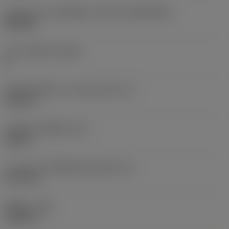
รูปทรงและขนาดเม็ดมีด
(CUTINT_SIZESHAPE)
SN1506
จำนวนคมตัด
(CEDC)
8
เส้นผ่านศูนย์กลางวงกลมแนบใน
(IC)
0.625 in
รหัสรูปทรงเม็ดมีด
(SC)
Square
ความยาวประสิทธิผลของคมตัด
(LE)
0.5778 in
รัศมีมุม
(RE)
0.0469 in