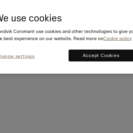
e use cookies
ndvik Coromant use cookies and other technologies to give y
e best experience on our website. Read more on
Cookie policy
Accept Cookies
hange settings