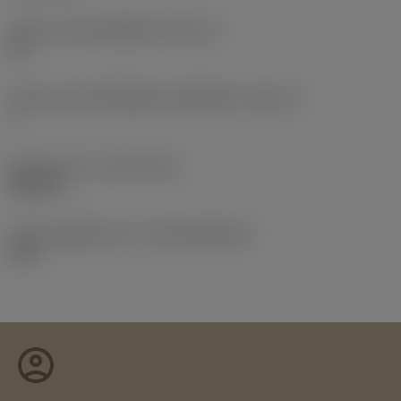
รหัสขนาดช่องใส่เม็ดมีด
(SSC_M)
25
รหัสขนาดช่องใส่เม็ดมีดแบบอิมพีเรียล
(SSC_N)
1
Release date
(ValFrom20)
22/9/10
รหัสของชุดที่ออกแล้ว
(RELEASEPACK)
10.2
account_circle