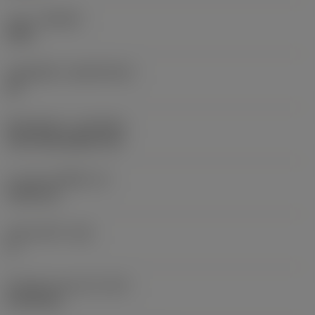
เกรด
(GRADE)
2025
วัสดุเม็ดมีด
(SUBSTRATE)
HC
ชั้นเคลือบผิว
(COATING)
CVD TiCN+Al2O3+TiN
ความหนาเม็ดมีด
(S)
9.525 mm
มุมหลบหลัก
(AN)
0 °
น้ำหนักของอุปกรณ์
(WT)
0.0709 kg