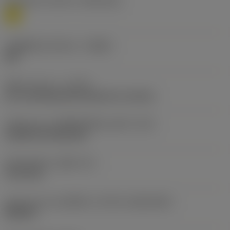
Workpiece material
(TMC1ISO)
M
รหัสผู้ผลิตร่องหักเศษ
(CBMD)
HM
ชนิดการทำงาน
(CTPT)
pre-machining with demand on surface
รหัสรูปแบบการติดตั้งเม็ดมีด (เมตริก)
(IFS)
Cylindrical fixing hole
เส้นผ่าศูนย์กลางรูยึด
(D1)
9.119 mm
รูปทรงและขนาดเม็ดมีด
(CUTINT_SIZESHAPE)
SN2509