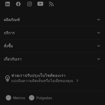
keyboard_arrow_down
ผลิตภัณฑ์
ผลิตภัณฑ์ทั้งหมด
keyboard_arrow_down
บริการ
CoroPlus® Tool Guide
การรีไซเคิล
Tool Assembly
keyboard_arrow_down
สั่งซื้อ
การฟื้นฟูสภาพเครื่องมือ
Tailor Made
วิธีการซื้อ
ความรู้
แคตตาล็อก
keyboard_arrow_down
เกี่ยวกับเรา
สั่ง ซื้อ
บทเรียนอิเล็กทรอนิกส์
ตำแหน่งงาน
ผลการค้นหา
กิจกรรมและการฝึกอบรม
เกี่ยวกับแซนด์วิคโคโรม้อนท์
ติดตามคําสั่งซื้อของคุณ
Tool ID
ช่วยเราปรับปรุงเว็บไซต์ของเรา
emoji_objects
chevron_right
แบ่งปันความคิดเห็นหรือไอเดียของคุณ
ค้นหาเรา
คำ ถาม
สำหรับสื่อมวลชน
ติดต่อเรา
ข้อมูลความปลอดภัยในการทำงาน
Metros
Pulgadas
ความยั่งยืน