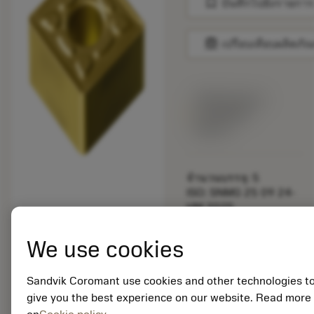
bookmark
บันทึกไปยังรายการ
balance
เปรียบเทียบผลิตภัณ
พร้อมจําหน่าย
ภายในหนึ่ง
สัปดาห์
จำนวนบรรจุ: 5
ISO: SNMG 25 09 24-
HM 2025
รหัสวัสดุ: 5908018
EAN: 25908018
We use cookies
ANSI: SNMG 866-HM
2025
Sandvik Coromant use cookies and other technologies t
การเป็น
deployed_code
ตัวแทน
แสดงโมเดล 3 มิติ
give you the best experience on our website. Read more
remove
add
ทั่วไป
shopping_cart
เพิ่มล