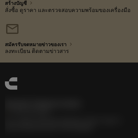
chevron_right
สร้างบัญชี
สั่งซื้อ ดูราคา และตรวจสอบความพร้อมของเครื่องมือ
mail
chevron_right
สมัครรับจดหมายข่าวของเรา
ลงทะเบียน ติดตามข่าวสาร
Sandvik Thailand Limited
phone
+66 2 016 2120
51, JL Tower, 19th Floor, Room No. 1904-6, Rama 9
Road, Kwaeng Huamark, Khet Bangkapi