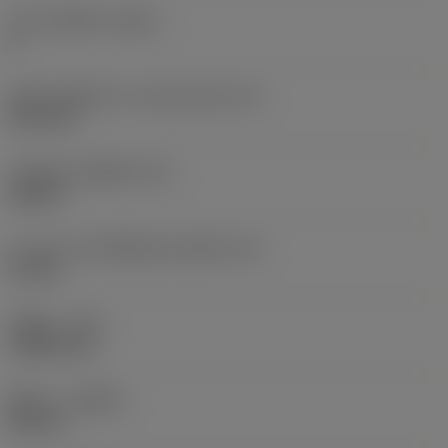
จำนวนคมตัด
(CEDC)
8
เส้นผ่านศูนย์กลางวงกลมแนบใน
(IC)
25.4 mm
รหัสรูปทรงเม็ดมีด
(SC)
Square
ความยาวประสิทธิผลของคมตัด
(LE)
23 mm
รัศมีมุม
(RE)
2.3813 mm
ทิศทาง
(HAND)
Neutral