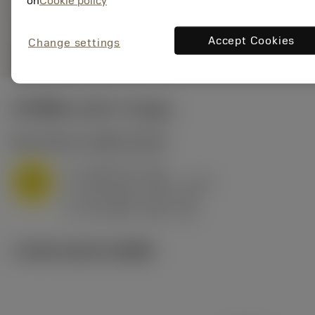
on
Cookie policy
Accept Cookies
Change settings
remove
add
shopping_cart
เพิ่มลงในรถเข็น
ค่าเริ่มต้น
(KAPR
75 deg
)
M1.0.Z.AQ
,
ความแข็ง: 200 HB
a
6 mm (2 - 15)
p
M
f
0.83 mm/r (0.41 - 1.24)
n
h
0.8 mm/r (0.4 - 1.2)
ex
v
90 m/min (145 - 65)
c
ภาพประกอบทางเทคนิค