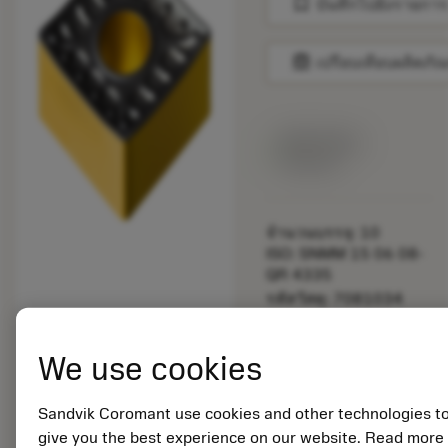
bookmark
บันทึกไปยังรายการ
balance
เปรียบเทียบผลิตภัณ
สินค้าพร้อม
จำหน่าย
จำนวนบรรจุ: 10
ISO: SNMM 15 06 08-
QR 4335
รหัสวัสดุ: 7081034
EAN:
7323221188450
We use cookies
ANSI: SNMM 542-QR
4335
การเป็น
Sandvik Coromant use cookies and other technologies t
deployed_code
ตัวแทน
แสดงโมเดล 3 มิติ
give you the best experience on our website. Read more
remove
add
ทั่วไป
shopping_cart
เพิ่มล