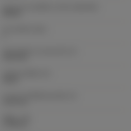
รูปทรงและขนาดเม็ดมีด
(CUTINT_SIZESHAPE)
SN1506
จำนวนคมตัด
(CEDC)
4
เส้นผ่านศูนย์กลางวงกลมแนบใน
(IC)
15.875 mm
รหัสรูปทรงเม็ดมีด
(SC)
Square
ความยาวประสิทธิผลของคมตัด
(LE)
15.075 mm
รัศมีมุม
(RE)
0.7938 mm