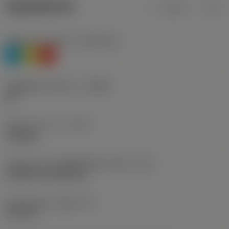
ข้อมูลผลิตภัณฑ์
เมตริก
นิ้ว
Workpiece material
(TMC1ISO)
P
M
K
รหัสผู้ผลิตร่องหักเศษ
(CBMD)
QR
ชนิดการทำงาน
(CTPT)
roughing
รหัสรูปแบบการติดตั้งเม็ดมีด (เมตริก)
(IFS)
Cylindrical fixing hole
เส้นผ่าศูนย์กลางรูยึด
(D1)
6.35 mm