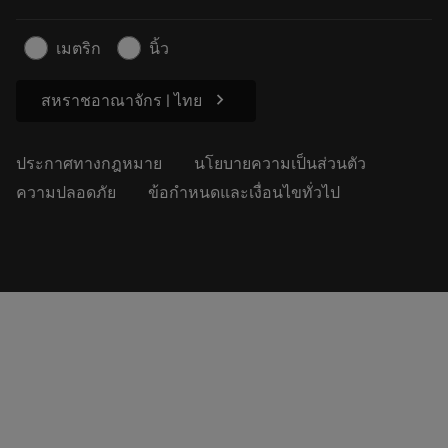
ธุรกิจที่ยั่งยืน
บทความ
เมตริก
นิ้ว
สำหรับสื่อมวลชน
chevron_right
สหราชอาณาจักร | ไทย
ประกาศทางกฎหมาย
นโยบายความเป็นส่วนตัว
ความปลอดภัย
ข้อกำหนดและเงื่อนไขทั่วไป