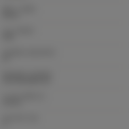
ทิศทาง
(HAND)
Neutral
เกรด
(GRADE)
4335
วัสดุเม็ดมีด
(SUBSTRATE)
HC
ชั้นเคลือบผิว
(COATING)
CVD TiCN+Al2O3+TiN
ความหนาเม็ดมีด
(S)
6.35 mm
มุมหลบหลัก
(AN)
0 °