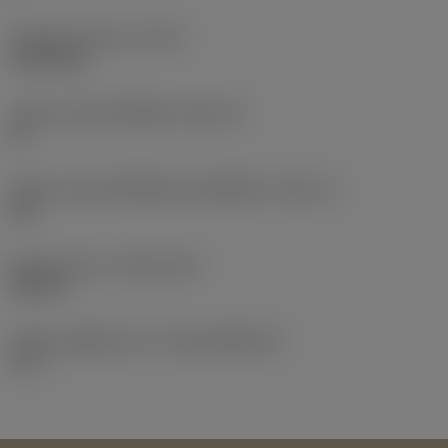
น้ำหนักของอุปกรณ์
(WT)
0.0155 kg
รหัสขนาดช่องใส่เม็ดมีด
(SSC_M)
15
รหัสขนาดช่องใส่เม็ดมีดแบบอิมพีเรียล
(SSC_N)
5/8
Release date
(ValFrom20)
19/2/17
รหัสของชุดที่ออกแล้ว
(RELEASEPACK)
17.1