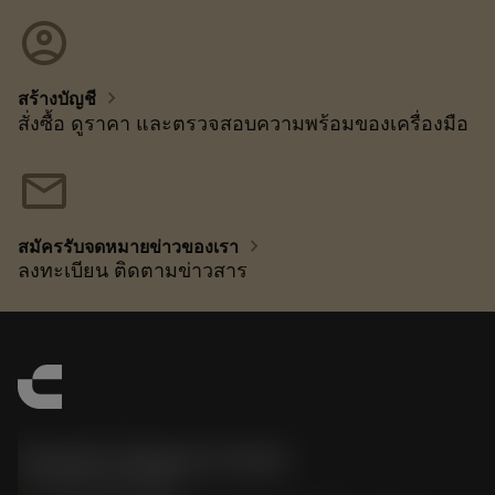
account_circle
chevron_right
สร้างบัญชี
สั่งซื้อ ดูราคา และตรวจสอบความพร้อมของเครื่องมือ
mail
chevron_right
สมัครรับจดหมายข่าวของเรา
ลงทะเบียน ติดตามข่าวสาร
Sandvik Thailand Limited
phone
+66 2 016 2120