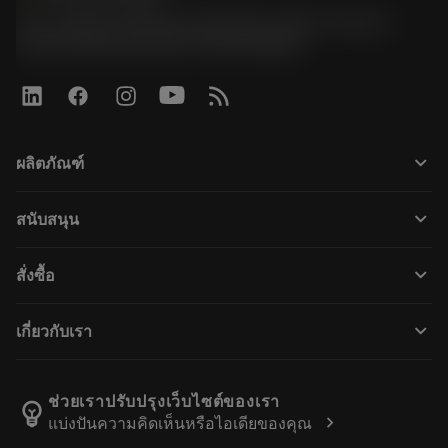
51, JL Tower, 19th Floor, Room No. 1904-6, Rama 9
Road, Kwaeng Huamark, Khet Bangkapi
keyboard_arrow_down
ผลิตภัณฑ์
เครื่องมือทั้งหมด
keyboard_arrow_down
สนับสนุน
ซอฟต์แวร์ทั้งหมด
ฝ่ายบริการลูกค้า
การรีไซเคิล
keyboard_arrow_down
สั่งซื้อ
ผู้จัดจำหน่ายและผู้เชี่ยวชาญ
การปรับสภาพใหม่
วิธีซื้อ
คู่มือและบทช่วยสอน
Tailor Made
keyboard_arrow_down
เกี่ยวกับเรา
สั่งซื้อ
เครื่องคิดเลขและแอป
เกี่ยวกับ Sandvik Coromant
ส่งคืน
แคตตาล็อกและคู่มืออ้างอิง
Manufacturing Wellness
ติดตามคำสั่งซื้อของคุณ
ช่วยเราปรับปรุงเว็บไซต์ของเรา
emoji_objects
chevron_right
แบ่งปันความคิดเห็นหรือไอเดียของคุณ
อาชีพ
ทำใบเสนอราคา