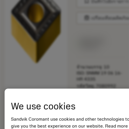
bookmark
บันทึกไปยังรายการ
balance
เปรียบเทียบผลิตภัณ
สินค้าพร้อม
จำหน่าย
จำนวนบรรจุ: 10
ISO: SNMM 19 06 16-
HR 4335
รหัสวัสดุ: 7080992
EAN:
7323221188030
We use cookies
ANSI: SNMM 644-HR
4335
การเป็น
Sandvik Coromant use cookies and other technologies t
deployed_code
ตัวแทน
แสดงโมเดล 3 มิติ
give you the best experience on our website. Read more
remove
add
ทั่วไป
shopping_cart
เพิ่มล