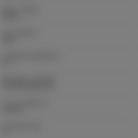
ทิศทาง
(HAND)
Neutral
เกรด
(GRADE)
4335
วัสดุเม็ดมีด
(SUBSTRATE)
HC
ชั้นเคลือบผิว
(COATING)
CVD TiCN+Al2O3+TiN
ความหนาเม็ดมีด
(S)
6.35 mm
มุมหลบหลัก
(AN)
0 °