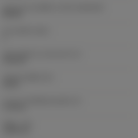
รูปทรงและขนาดเม็ดมีด
(CUTINT_SIZESHAPE)
SN1906
จำนวนคมตัด
(CEDC)
4
เส้นผ่านศูนย์กลางวงกลมแนบใน
(IC)
19.05 mm
รหัสรูปทรงเม็ดมีด
(SC)
Square
ความยาวประสิทธิผลของคมตัด
(LE)
17.45 mm
รัศมีมุม
(RE)
1.5875 mm