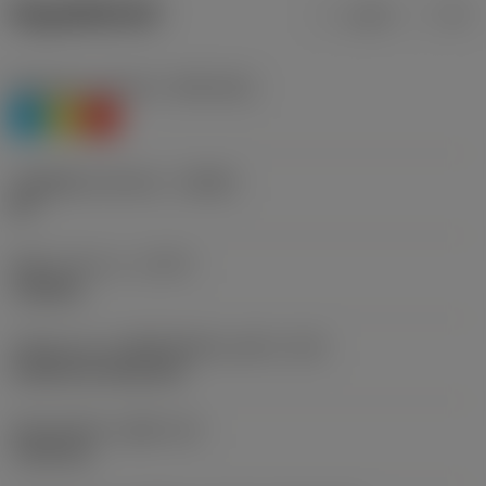
ข้อมูลผลิตภัณฑ์
เมตริก
นิ้ว
Workpiece material
(TMC1ISO)
P
M
K
รหัสผู้ผลิตร่องหักเศษ
(CBMD)
HR
ชนิดการทำงาน
(CTPT)
roughing
รหัสรูปแบบการติดตั้งเม็ดมีด (เมตริก)
(IFS)
Cylindrical fixing hole
เส้นผ่าศูนย์กลางรูยึด
(D1)
7.925 mm