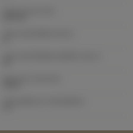
น้ำหนักของอุปกรณ์
(WT)
0.0237 kg
รหัสขนาดช่องใส่เม็ดมีด
(SSC_M)
19
รหัสขนาดช่องใส่เม็ดมีดแบบอิมพีเรียล
(SSC_N)
3/4
Release date
(ValFrom20)
19/2/17
รหัสของชุดที่ออกแล้ว
(RELEASEPACK)
17.1