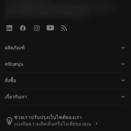
51, JL Tower, 19th Floor, Room No. 1904-6, Rama 9
Road, Kwaeng Huamark, Khet Bangkapi
keyboard_arrow_down
ผลิตภัณฑ์
All tools
keyboard_arrow_down
สนับสนุน
All software
Customer service
การรีไซเคิล
keyboard_arrow_down
สั่งซื้อ
Distributors and specialists
การฟื้นฟูสภาพเครื่องมือ
How to buy
Guides and tutorials
Tailor Made
keyboard_arrow_down
เกี่ยวกับเรา
Order
Calculators and apps
About Sandvik Coromant
Return
Catalogues and handbooks
Manufacturing wellness
Track your order
ช่วยเราปรับปรุงเว็บไซต์ของเรา
emoji_objects
chevron_right
แบ่งปันความคิดเห็นหรือไอเดียของคุณ
Career
Make a quotation