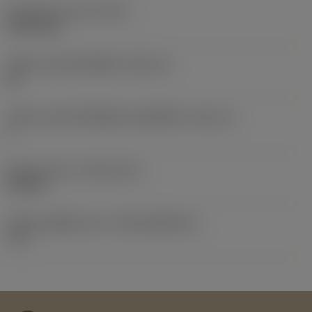
น้ำหนักของอุปกรณ์
(WT)
0.0574 kg
รหัสขนาดช่องใส่เม็ดมีด
(SSC_M)
25
รหัสขนาดช่องใส่เม็ดมีดแบบอิมพีเรียล
(SSC_N)
1
Release date
(ValFrom20)
19/2/17
รหัสของชุดที่ออกแล้ว
(RELEASEPACK)
17.1