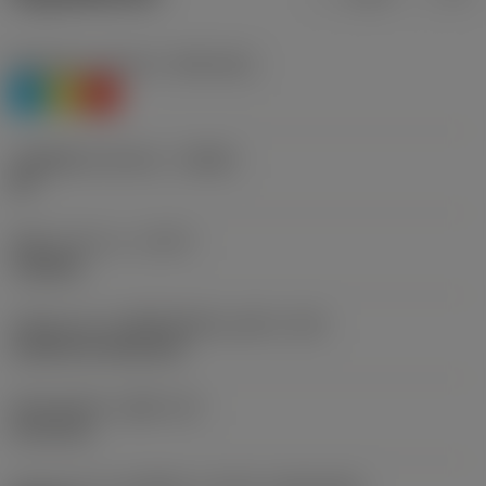
Workpiece material
(TMC1ISO)
P
M
K
รหัสผู้ผลิตร่องหักเศษ
(CBMD)
HR
ชนิดการทำงาน
(CTPT)
roughing
รหัสรูปแบบการติดตั้งเม็ดมีด (เมตริก)
(IFS)
Cylindrical fixing hole
เส้นผ่าศูนย์กลางรูยึด
(D1)
9.119 mm