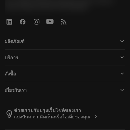
51, JL Tower, 19th Floor, Room No. 1904-6, Rama 9
Road, Kwaeng Huamark, Khet Bangkapi
keyboard_arrow_down
ผลิตภัณฑ์
ผลิตภัณฑ์ทั้งหมด
keyboard_arrow_down
บริการ
CoroPlus® Tool Guide
การรีไซเคิล
Tool Assembly
keyboard_arrow_down
สั่งซื้อ
การฟื้นฟูสภาพเครื่องมือ
Tailor Made
วิธีการซื้อ
ความรู้
แคตตาล็อก
keyboard_arrow_down
เกี่ยวกับเรา
สั่ง ซื้อ
บทเรียนอิเล็กทรอนิกส์
ตำแหน่งงาน
ผลการค้นหา
กิจกรรมและการฝึกอบรม
เกี่ยวกับแซนด์วิคโคโรม้อนท์
ติดตามคําสั่งซื้อของคุณ
Tool ID
ช่วยเราปรับปรุงเว็บไซต์ของเรา
emoji_objects
chevron_right
แบ่งปันความคิดเห็นหรือไอเดียของคุณ
ค้นหาเรา
คำ ถาม
สำหรับสื่อมวลชน
ติดต่อเรา