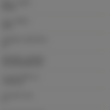
ทิศทาง
(HAND)
Neutral
เกรด
(GRADE)
4335
วัสดุเม็ดมีด
(SUBSTRATE)
HC
ชั้นเคลือบผิว
(COATING)
CVD TiCN+Al2O3+TiN
ความหนาเม็ดมีด
(S)
7.9375 mm
มุมหลบหลัก
(AN)
0 °