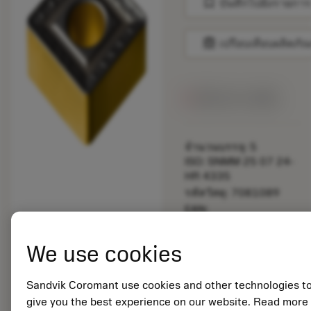
bookmark
บันทึกไปยังรายการ
balance
เปรียบเทียบผลิตภัณ
สินค้ารอการผลิต
จำนวนบรรจุ: 5
ISO: SNMM 25 07 24-
HR 4335
รหัสวัสดุ: 7081089
EAN:
7323221188771
ANSI: SNMM 856-HR
We use cookies
4335
การเป็น
deployed_code
ตัวแทน
แสดงโมเดล 3 มิติ
Sandvik Coromant use cookies and other technologies t
remove
add
ทั่วไป
shopping_cart
เพิ่มล
give you the best experience on our website. Read more