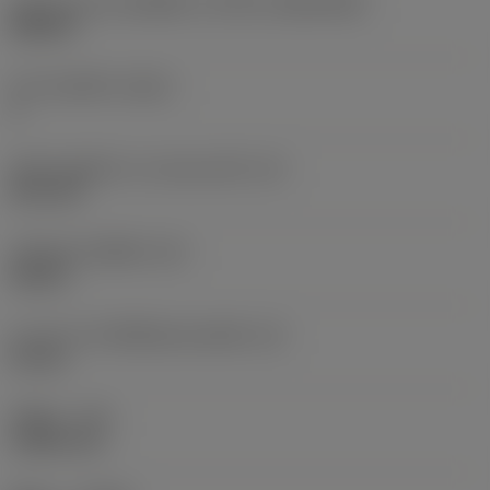
รูปทรงและขนาดเม็ดมีด
(CUTINT_SIZESHAPE)
SN2507
จำนวนคมตัด
(CEDC)
4
เส้นผ่านศูนย์กลางวงกลมแนบใน
(IC)
25.4 mm
รหัสรูปทรงเม็ดมีด
(SC)
Square
ความยาวประสิทธิผลของคมตัด
(LE)
23 mm
รัศมีมุม
(RE)
2.3813 mm