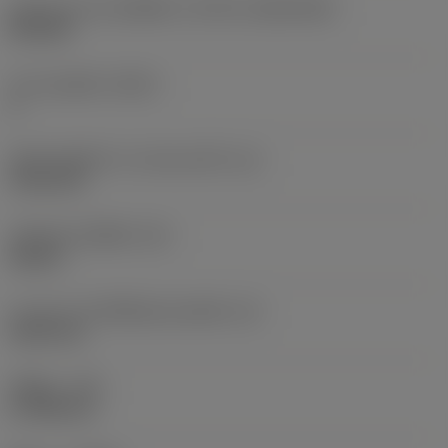
รูปทรงและขนาดเม็ดมีด
(CUTINT_SIZESHAPE)
SP1904
จำนวนคมตัด
(CEDC)
4
เส้นผ่านศูนย์กลางวงกลมแนบใน
(IC)
19.05 mm
รหัสรูปทรงเม็ดมีด
(SC)
Square
ความยาวประสิทธิผลของคมตัด
(LE)
18.25 mm
รัศมีมุม
(RE)
0.7938 mm