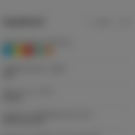
ข้อมูลผลิตภัณฑ์
เมตริก
นิ้ว
Workpiece material
(TMC1ISO)
P
M
K
N
S
รหัสผู้ผลิตร่องหักเศษ
(CBMD)
PGN
ชนิดการทำงาน
(CTPT)
finishing
รหัสรูปแบบการติดตั้งเม็ดมีด (เมตริก)
(IFS)
Without fixing hole