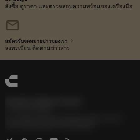
สั่งซื้อ ดูราคา และตรวจสอบความพร้อมของเครื่องมือ
mail
chevron_right
สมัครรับจดหมายข่าวของเรา
ลงทะเบียน ติดตามข่าวสาร
Sandvik Thailand Limited
phone
+66 2 016 2120
51, JL Tower, 19th Floor, Room No. 1904-6, Rama 9
Road, Kwaeng Huamark, Khet Bangkapi