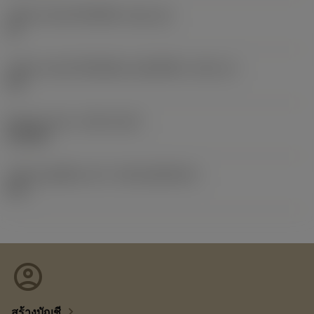
รหัสขนาดช่องใส่เม็ดมีด
(SSC_M)
19
รหัสขนาดช่องใส่เม็ดมีดแบบอิมพีเรียล
(SSC_N)
3/4
Release date
(ValFrom20)
5/10/81
รหัสของชุดที่ออกแล้ว
(RELEASEPACK)
81.1
account_circle
chevron_right
สร้างบัญชี