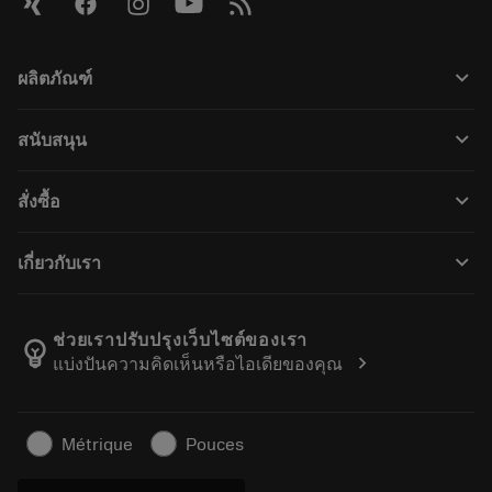
keyboard_arrow_down
ผลิตภัณฑ์
Tutti gli utensili
keyboard_arrow_down
สนับสนุน
Tutti i software
Servizio clienti
Riciclaggio
keyboard_arrow_down
สั่งซื้อ
Distributori e specialisti
Ricondizionamento
Come acquistare
Guide e tutorial
Tailor Made
keyboard_arrow_down
เกี่ยวกับเรา
Ordine
Calcolatrici e app
Informazioni su Sandvik Coromant
Restituisci
Cataloghi e manuali
Benessere manifatturiero
Traccia il tuo ordine
ช่วยเราปรับปรุงเว็บไซต์ของเรา
emoji_objects
chevron_right
แบ่งปันความคิดเห็นหรือไอเดียของคุณ
Carriera
Fai un preventivo
Business sostenibile
Articoli
Métrique
Pouces
Per pressa