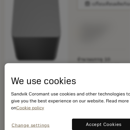
balance
เปรียบเทียบผลิตภัณ
พร้อมจําหน่าย
ภายในหนึ่ง
สัปดาห์
จำนวนบรรจุ: 10
ISO: SPGN 19 04 08
H13A
We use cookies
รหัสวัสดุ: 5750958
EAN: 10123503
ANSI: SPG 632 H13A
Sandvik Coromant use cookies and other technologies t
give you the best experience on our website. Read more
การเป็น
deployed_code
on
Cookie policy
ตัวแทน
แสดงโมเดล 3 มิติ
remove
add
ทั่วไป
shopping_cart
เพิ่มล
Accept Cookies
Change settings