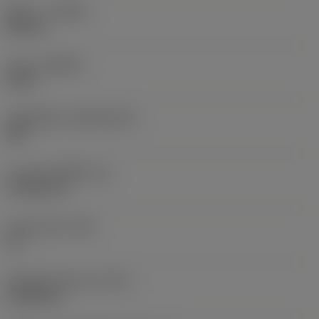
ทิศทาง
(HAND)
Neutral
เกรด
(GRADE)
H13A
วัสดุเม็ดมีด
(SUBSTRATE)
HW
ความหนาเม็ดมีด
(S)
4.7625 mm
มุมหลบหลัก
(AN)
11 °
น้ำหนักของอุปกรณ์
(WT)
0.0222 kg