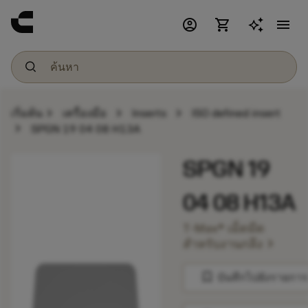
account_circle
shopping_cart
menu
chevron_right
chevron_right
chevron_right
เริ่มต้น
เครื่องมือ
Inserts
ISO defined insert
chevron_right
SPGN 19 04 08 H13A
SPGN 19
04 08 H13A
T-Max® เม็ดมีด
chevron_right
สำหรับงานกลึง
bookmark
บันทึกไปยังรายการ