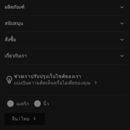
keyboard_arrow_down
ผลิตภัณฑ์
เครื่องมือทั้งหมด
keyboard_arrow_down
สนับสนุน
ซอฟต์แวร์ทั้งหมด
ฝ่ายบริการลูกค้า
การรีไซเคิล
keyboard_arrow_down
สั่งซื้อ
ผู้จัดจำหน่ายและผู้เชี่ยวชาญ
การปรับสภาพใหม่
วิธีซื้อ
คู่มือและบทช่วยสอน
Tailor Made
keyboard_arrow_down
เกี่ยวกับเรา
สั่งซื้อ
เครื่องคิดเลขและแอป
เกี่ยวกับ Sandvik Coromant
ส่งคืน
แคตตาล็อกและคู่มืออ้างอิง
Manufacturing Wellness
ติดตามคำสั่งซื้อของคุณ
ช่วยเราปรับปรุงเว็บไซต์ของเรา
emoji_objects
chevron_right
แบ่งปันความคิดเห็นหรือไอเดียของคุณ
อาชีพ
ทำใบเสนอราคา
ธุรกิจที่ยั่งยืน
บทความ
เมตริก
นิ้ว
สำหรับสื่อมวลชน
chevron_right
จีน | ไทย