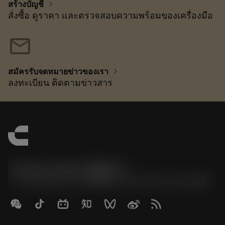
chevron_right
สร้างบัญชี
สั่งซื้อ ดูราคา และตรวจสอบความพร้อมของเครื่องมือ
mail
chevron_right
สมัครรับจดหมายข่าวของเรา
ลงทะเบียน ติดตามข่าวสาร
Contact Center 客服中心
phone
+86 800-820-2623(座机)/+86 400-820-2623(手机)