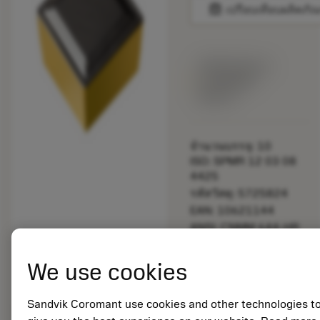
balance
เปรียบเทียบผลิตภัณ
พร้อมจําหน่าย
ภายในหนึ่ง
สัปดาห์
จำนวนบรรจุ: 10
ISO: SPMR 12 03 08
4425
รหัสวัสดุ: 5725824
EAN: 10621144
ANSI: CNMM 644-HR
235
การเป็น
deployed_code
We use cookies
ตัวแทน
แสดงโมเดล 3 มิติ
remove
add
ทั่วไป
shopping_cart
เพิ่มล
Sandvik Coromant use cookies and other technologies t