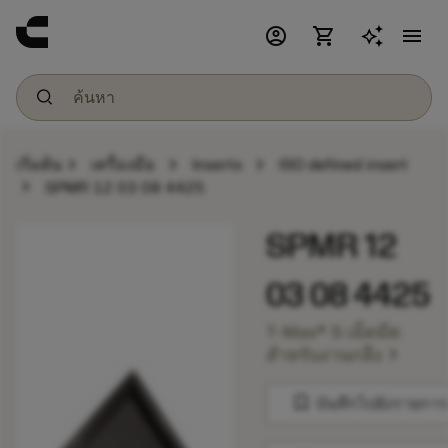
account_circle
shopping_cart
menu
chevron_right
chevron_right
chevron_right
เริ่มต้น
เครื่องมือ
Inserts
ISO defined insert
chevron_right
SPMR 12 03 08 4425
SPMR 12
03 08 4425
T-Max® S เม็ดมีด
chevron_right
สำหรับงานกลึง
bookmark
บันทึกไปยังรายการ