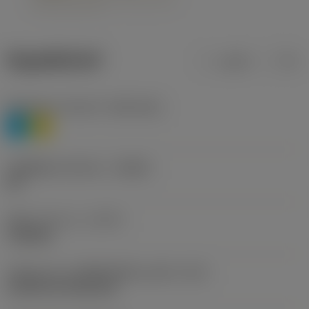
ข้อมูลผลิตภัณฑ์
เมตริก
นิ้ว
Workpiece material
(TMC1ISO)
P
M
รหัสผู้ผลิตร่องหักเศษ
(CBMD)
HR
ชนิดการทำงาน
(CTPT)
roughing
รหัสรูปแบบการติดตั้งเม็ดมีด (เมตริก)
(IFS)
Cylindrical fixing hole