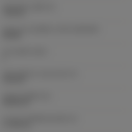
เส้นผ่าศูนย์กลางรูยึด
(D1)
7.925 mm
รูปทรงและขนาดเม็ดมีด
(CUTINT_SIZESHAPE)
CN1906
จำนวนคมตัด
(CEDC)
2
เส้นผ่านศูนย์กลางวงกลมแนบใน
(IC)
19.05 mm
รหัสรูปทรงเม็ดมีด
(SC)
Rhombic 80
ความยาวประสิทธิผลของคมตัด
(LE)
17.7439 mm