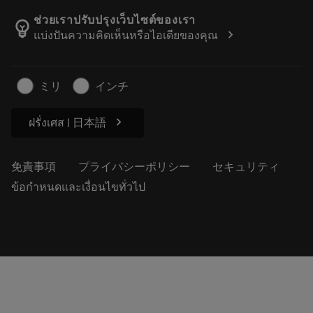
カタログおよびハンドブック
Manufacturing Wellness
注文を追跡する
ช่วยเราปรับปรุงเว็บไซต์ของเรา
emoji_objects
chevron_right
แบ่งปันความคิดเห็นหรือไอเดียของคุณ
経歴
見積もりを作成する
サステナブルな事業
記事
ミリ
インチ
プレス用
chevron_right
ฝรั่งเศส | 日本語
免責事項
プライバシーポリシー
セキュリティ
ข้อกำหนดและเงื่อนไขทั่วไป