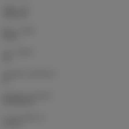
รัศมีมุม
(RE)
1.5875 mm
ทิศทาง
(HAND)
Neutral
เกรด
(GRADE)
235
วัสดุเม็ดมีด
(SUBSTRATE)
HC
ชั้นเคลือบผิว
(COATING)
CVD TiCN+TiN
ความหนาเม็ดมีด
(S)
6.35 mm