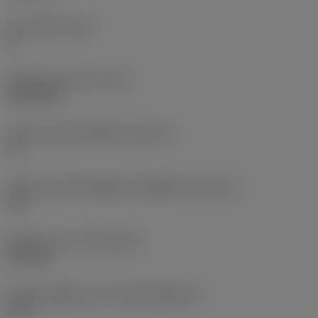
มุมหลบหลัก
(AN)
0 °
น้ำหนักของอุปกรณ์
(WT)
0.0262 kg
รหัสขนาดช่องใส่เม็ดมีด
(SSC_M)
19
รหัสขนาดช่องใส่เม็ดมีดแบบอิมพีเรียล
(SSC_N)
3/4
Release date
(ValFrom20)
2/11/92
รหัสของชุดที่ออกแล้ว
(RELEASEPACK)
92.3