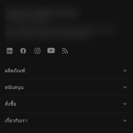
Sandvik Thailand Limited
phone
+66 2 016 2120
51, JL Tower, 19th Floor, Room No. 1904-6, Rama 9
Road, Kwaeng Huamark, Khet Bangkapi
keyboard_arrow_down
ผลิตภัณฑ์
すべてのツール
keyboard_arrow_down
สนับสนุน
すべてのソフトウェア
カスタマーサービス
リサイクル
keyboard_arrow_down
สั่งซื้อ
販売店および専門家
再生処理
購入方法
ガイドとチュートリアル
テーラーメード
keyboard_arrow_down
เกี่ยวกับเรา
注文
計算ツールとアプリ
サンドビック・コロマントについて
戻る