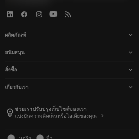
phone
+31108080280
keyboard_arrow_down
ผลิตภัณฑ์
เครื่องมือทั้งหมด
keyboard_arrow_down
สนับสนุน
ซอฟต์แวร์ทั้งหมด
ฝ่ายบริการลูกค้า
การรีไซเคิล
keyboard_arrow_down
สั่งซื้อ
ผู้จัดจำหน่ายและผู้เชี่ยวชาญ
การปรับสภาพใหม่
วิธีซื้อ
คู่มือและบทช่วยสอน
Tailor Made
keyboard_arrow_down
เกี่ยวกับเรา
สั่งซื้อ
เครื่องคิดเลขและแอป
เกี่ยวกับ Sandvik Coromant
ส่งคืน
แคตตาล็อกและคู่มืออ้างอิง
Manufacturing Wellness
ติดตามคำสั่งซื้อของคุณ
ช่วยเราปรับปรุงเว็บไซต์ของเรา
emoji_objects
chevron_right
แบ่งปันความคิดเห็นหรือไอเดียของคุณ
อาชีพ
ทำใบเสนอราคา
ธุรกิจที่ยั่งยืน
บทความ
เมตริก
นิ้ว