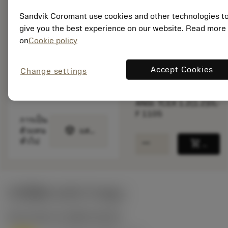
จำหน่าย
Sandvik Coromant use cookies and other technologies t
give you the best experience on our website. Read more
on
Cookie policy
จำนวนบรรจุ: 10
ISO: TCEX 06 T1 02L-F
1105
Accept Cookies
Change settings
รหัสวัสดุ: 6075391
EAN: 26075391
ANSI: TCEX 1.2(1.2)0L-
F 1105
การเป็น
deployed_code
ตัวแทน
แสดงโมเดล 3 มิติ
remove
add
ทั่วไป
shopping_cart
เพิ่มล
ค่าเริ่มต้น
(KAPR
91 deg
)
M1.0.Z.AQ
,
ความแข็ง: 200 HB