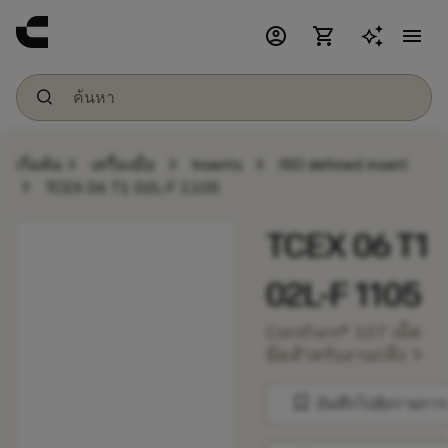
account_circle
shopping_cart
menu
chevron_right
chevron_right
chevron_right
เริ่มต้น
เครื่องมือ
Inserts
ISO defined insert
chevron_right
TCEX 06 T1 02L-F 1105
TCEX 06 T1
02L-F 1105
CoroTurn® 107 เม็ด
chevron_right
มีดสำหรับงานกลึง
bookmark
บันทึกไปยังรายการ