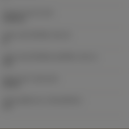
น้ำหนักของอุปกรณ์
(WT)
0.0005 kg
รหัสขนาดช่องใส่เม็ดมีด
(SSC_M)
06
รหัสขนาดช่องใส่เม็ดมีดแบบอิมพีเรียล
(SSC_N)
5/32
Release date
(ValFrom20)
25/2/12
รหัสของชุดที่ออกแล้ว
(RELEASEPACK)
12.1