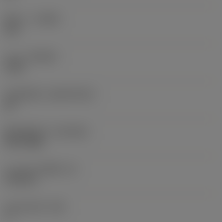
ทิศทาง
(HAND)
Left
เกรด
(GRADE)
1105
วัสดุเม็ดมีด
(SUBSTRATE)
HC
ชั้นเคลือบผิว
(COATING)
PVD TiAlN
ความหนาเม็ดมีด
(S)
1.98 mm
มุมหลบหลัก
(AN)
7 °