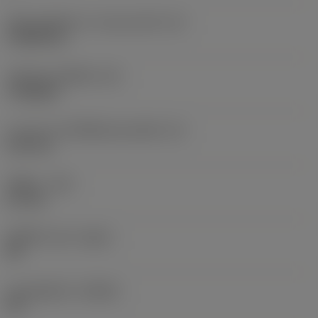
เส้นผ่านศูนย์กลางวงกลมแนบใน
(IC)
3.9688 mm
รหัสรูปทรงเม็ดมีด
(SC)
Triangular
ความยาวประสิทธิผลของคมตัด
(LE)
6.42 mm
รัศมีมุม
(RE)
0.2 mm
เม็ดมีดไวเปอร์
(WEP)
ใช่
มุมคมตัดหลัก
(KRINS)
92 °