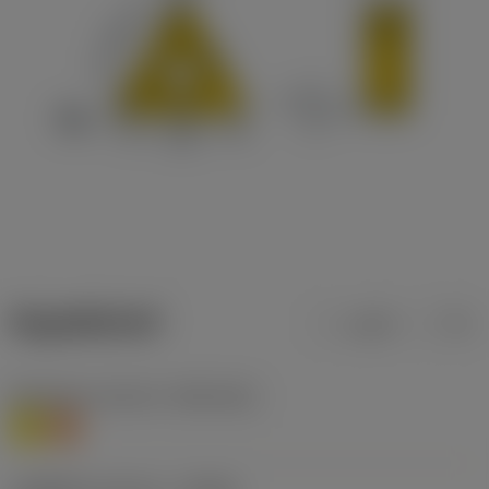
ข้อมูลผลิตภัณฑ์
เมตริก
นิ้ว
Workpiece material
(TMC1ISO)
M
S