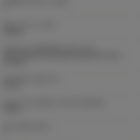
รหัสผู้ผลิตร่องหักเศษ
(CBMD)
F
ชนิดการทำงาน
(CTPT)
finishing
รหัสรูปแบบการติดตั้งเม็ดมีด (เมตริก)
(IFS)
Partly cylindrical, 40-60 deg countersink on one or
two sides
เส้นผ่าศูนย์กลางรูยึด
(D1)
2.2 mm
รูปทรงและขนาดเม็ดมีด
(CUTINT_SIZESHAPE)
TC06T1
จำนวนคมตัด
(CEDC)
3