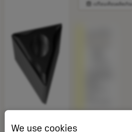
balance
เปรียบเทียบผลิตภัณ
ถูกแทนที่ด้วย
TCEX 06 T1
02L-F 1205
สินค้า
พร้อม
จำหน่าย
เกรดอื่นเทียบ
กับผลิตภัณฑ์
ดั้งเดิม –
โปรดตรวจ
สอบ
ความเร็วตัด
ราคาตั้ง:
25.05 EUR
We use cookies
สินค้าพร้อม