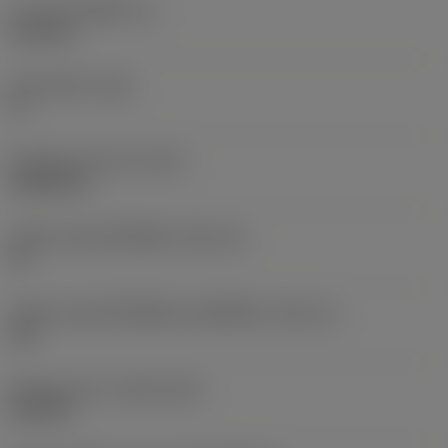
ความหนาเม็ดมีด
(S)
6.35 mm
มุมหลบหลัก
(AN)
0 °
น้ำหนักของอุปกรณ์
(WT)
0.0262 kg
รหัสขนาดช่องใส่เม็ดมีด
(SSC_M)
19
รหัสขนาดช่องใส่เม็ดมีดแบบอิมพีเรียล
(SSC_N)
3/4
Release date
(ValFrom20)
2/11/92