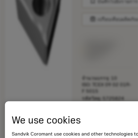
bookmark
บันทึกไปยังรายการ
balance
เปรียบเทียบผลิตภัณ
พร้อมจําหน่าย
ภายในหนึ่ง
สัปดาห์
จำนวนบรรจุ: 10
ISO: TCEX 09 02 01R-
F 5015
รหัสวัสดุ: 5725824
EAN: 10621144
ANSI: CNMM 644-HR
We use cookies
235
การเป็น
deployed_code
ตัวแทน
แสดงโมเดล 3 มิติ
Sandvik Coromant use cookies and other technologies t
remove
add
ทั่วไป
shopping_cart
เพิ่มล