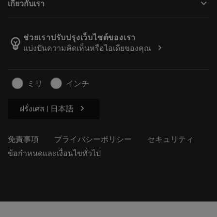
keyboard_arrow_down
เกี่ยวกับเรา
注文
計算ツールとアプリ
サンドビック・コロマントについて
戻る
カタログおよびハンドブック
Manufacturing Wellness
注文を追跡する
ช่วยเราปรับปรุงเว็บไซต์ของเรา
emoji_objects
chevron_right
แบ่งปันความคิดเห็นหรือไอเดียของคุณ
経歴
見積もりを作成する
サステナブルな事業
記事
ミリ
インチ
プレス用
chevron_right
ฝรั่งเศส | 日本語
免責事項
プライバシーポリシー
セキュリティ
ข้อกำหนดและเงื่อนไขทั่วไป