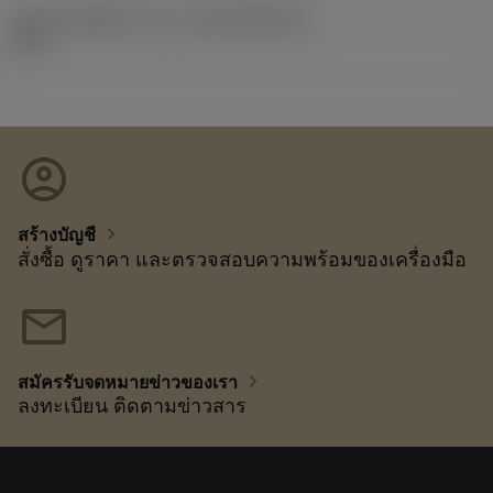
รหัสของชุดที่ออกแล้ว
(RELEASEPACK)
92.3
account_circle
chevron_right
สร้างบัญชี
สั่งซื้อ ดูราคา และตรวจสอบความพร้อมของเครื่องมือ
mail
chevron_right
สมัครรับจดหมายข่าวของเรา
ลงทะเบียน ติดตามข่าวสาร