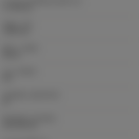
ความยาวประสิทธิผลของคมตัด
(LE)
17.7439 mm
รัศมีมุม
(RE)
1.5875 mm
ทิศทาง
(HAND)
Neutral
เกรด
(GRADE)
235
วัสดุเม็ดมีด
(SUBSTRATE)
HC
ชั้นเคลือบผิว
(COATING)
CVD TiCN+TiN