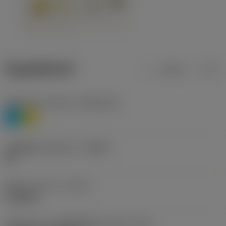
ข้อมูลผลิตภัณฑ์
เมตริก
นิ้ว
Workpiece material
(TMC1ISO)
P
M
รหัสผู้ผลิตร่องหักเศษ
(CBMD)
HR
ชนิดการทำงาน
(CTPT)
roughing
รหัสรูปแบบการติดตั้งเม็ดมีด (เมตริก)
(IFS)