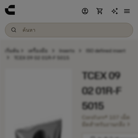
account_circle
shopping_cart
menu
chevron_right
chevron_right
chevron_right
เริ่มต้น
เครื่องมือ
Inserts
ISO defined insert
chevron_right
TCEX 09 02 01R-F 5015
TCEX 09
02 01R-F
5015
CoroTurn® 107 เม็ด
chevron_right
มีดสำหรับงานกลึง