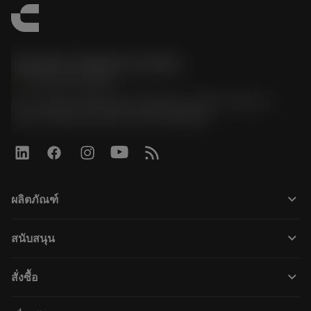
Sandvik Thailand Limited
phone
+66 2 016 2120
51, JL Tower, 19th Floor, Room No. 1904-6, Rama 9
Road, Kwaeng Huamark, Khet Bangkapi
keyboard_arrow_down
ผลิตภัณฑ์
すべてのツール
keyboard_arrow_down
สนับสนุน
すべてのソフトウェア
カスタマーサービス
リサイクル
keyboard_arrow_down
สั่งซื้อ
販売店および専門家
再生処理
購入方法
ガイドとチュートリアル
テーラーメード