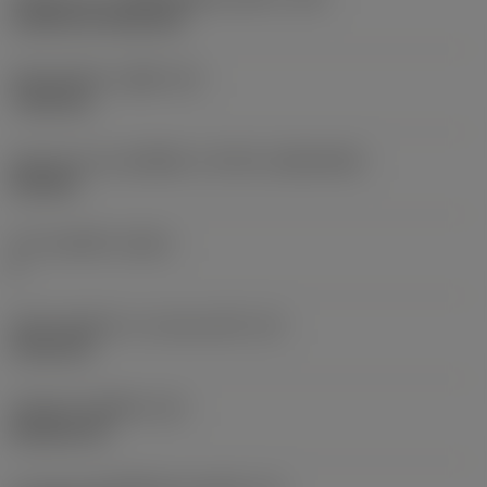
Cylindrical fixing hole
เส้นผ่าศูนย์กลางรูยึด
(D1)
7.925 mm
รูปทรงและขนาดเม็ดมีด
(CUTINT_SIZESHAPE)
CN1906
จำนวนคมตัด
(CEDC)
2
เส้นผ่านศูนย์กลางวงกลมแนบใน
(IC)
19.05 mm
รหัสรูปทรงเม็ดมีด
(SC)
Rhombic 80