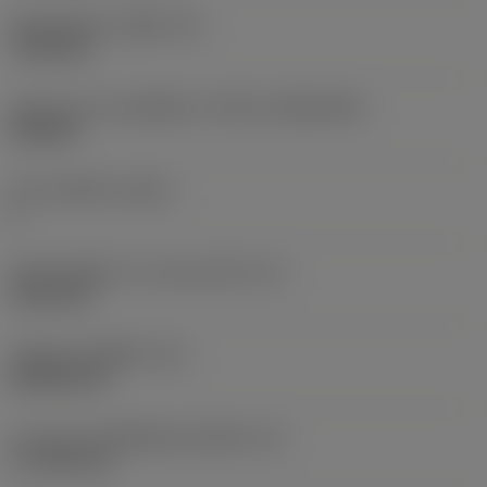
เส้นผ่าศูนย์กลางรูยึด
(D1)
7.925 mm
รูปทรงและขนาดเม็ดมีด
(CUTINT_SIZESHAPE)
CN1906
จำนวนคมตัด
(CEDC)
2
เส้นผ่านศูนย์กลางวงกลมแนบใน
(IC)
19.05 mm
รหัสรูปทรงเม็ดมีด
(SC)
Rhombic 80
ความยาวประสิทธิผลของคมตัด
(LE)
17.7439 mm