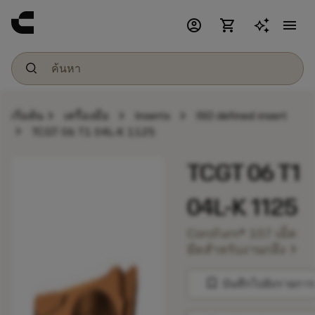
account_circle
shopping_cart
menu
chevron_right
chevron_right
chevron_right
เริ่มต้น
เครื่องมือ
Inserts
ISO defined insert
chevron_right
TCGT 06 T1 04L-K 1125
TCGT 06 T1
04L-K 1125
CoroTurn® 107 เม็ด
chevron_right
มีดสำหรับงานกลึง
bookmark
บันทึกไปยังรายการ