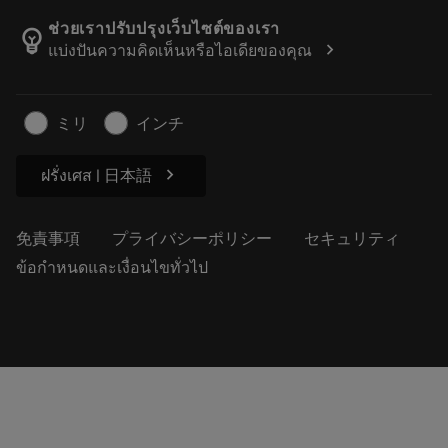
カタログおよびハンドブック
Manufacturing Wellness
注文を追跡する
ช่วยเราปรับปรุงเว็บไซต์ของเรา
emoji_objects
chevron_right
แบ่งปันความคิดเห็นหรือไอเดียของคุณ
経歴
見積もりを作成する
サステナブルな事業
記事
ミリ
インチ
プレス用
chevron_right
ฝรั่งเศส | 日本語
免責事項
プライバシーポリシー
セキュリティ
ข้อกำหนดและเงื่อนไขทั่วไป