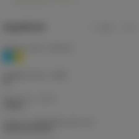
ข้อมูลผลิตภัณฑ์
เมตริก
นิ้ว
Workpiece material
(TMC1ISO)
P
M
รหัสผู้ผลิตร่องหักเศษ
(CBMD)
HR
ชนิดการทำงาน
(CTPT)
roughing
รหัสรูปแบบการติดตั้งเม็ดมีด (เมตริก)
(IFS)
Cylindrical fixing hole