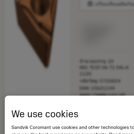
balance
เปรียบเทียบผลิตภัณ
พร้อมจําหน่าย
ภายในหนึ่ง
สัปดาห์
จำนวนบรรจุ: 10
ISO: TCGT 06 T1 04L-K
1125
รหัสวัสดุ: 5725824
EAN: 10621144
ANSI: CNMM 644-HR
235
การเป็น
deployed_code
We use cookies
ตัวแทน
แสดงโมเดล 3 มิติ
remove
add
ทั่วไป
shopping_cart
เพิ่มล
Sandvik Coromant use cookies and other technologies t