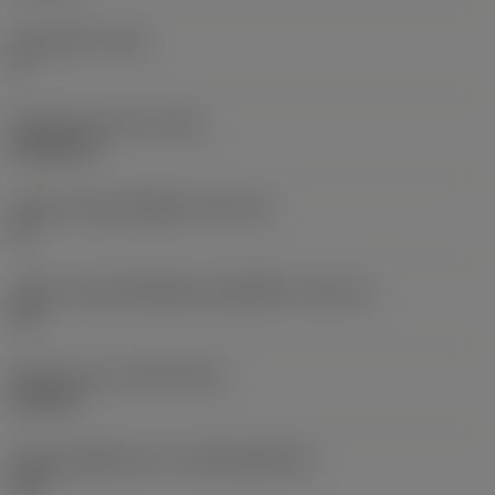
มุมหลบหลัก
(AN)
0 °
น้ำหนักของอุปกรณ์
(WT)
0.0262 kg
รหัสขนาดช่องใส่เม็ดมีด
(SSC_M)
19
รหัสขนาดช่องใส่เม็ดมีดแบบอิมพีเรียล
(SSC_N)
3/4
Release date
(ValFrom20)
2/11/92
รหัสของชุดที่ออกแล้ว
(RELEASEPACK)
92.3