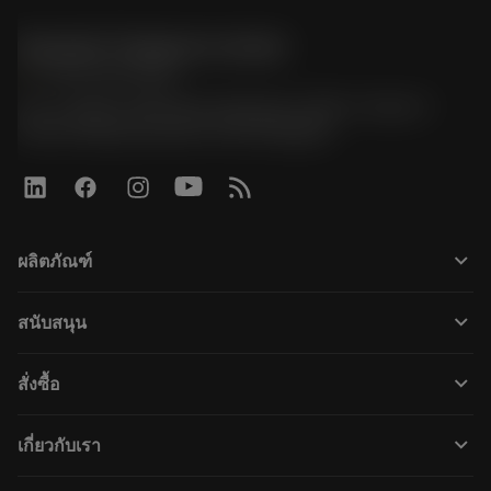
Sandvik Thailand Limited
phone
+66 2 016 2120
51, JL Tower, 19th Floor, Room No. 1904-6, Rama 9
Road, Kwaeng Huamark, Khet Bangkapi
keyboard_arrow_down
ผลิตภัณฑ์
すべてのツール
keyboard_arrow_down
สนับสนุน
すべてのソフトウェア
カスタマーサービス
リサイクル
keyboard_arrow_down
สั่งซื้อ
販売店および専門家
再生処理
購入方法
ガイドとチュートリアル
テーラーメード
keyboard_arrow_down
เกี่ยวกับเรา
注文
計算ツールとアプリ
サンドビック・コロマントについて
戻る