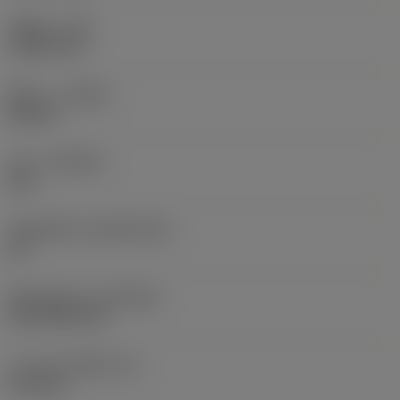
รัศมีมุม
(RE)
1.5875 mm
ทิศทาง
(HAND)
Neutral
เกรด
(GRADE)
235
วัสดุเม็ดมีด
(SUBSTRATE)
HC
ชั้นเคลือบผิว
(COATING)
CVD TiCN+TiN
ความหนาเม็ดมีด
(S)
6.35 mm