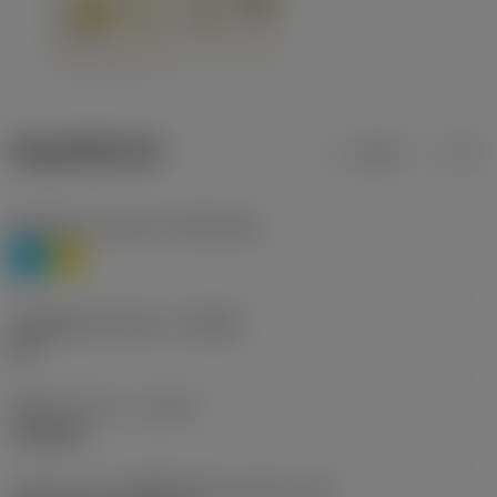
ข้อมูลผลิตภัณฑ์
เมตริก
นิ้ว
Workpiece material
(TMC1ISO)
P
M
รหัสผู้ผลิตร่องหักเศษ
(CBMD)
HR
ชนิดการทำงาน
(CTPT)
roughing
รหัสรูปแบบการติดตั้งเม็ดมีด (เมตริก)
(IFS)