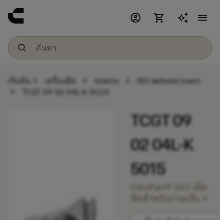
account_circle
shopping_cart
menu
chevron_right
chevron_right
chevron_right
เริ่มต้น
เครื่องมือ
Inserts
ISO defined insert
chevron_right
TCGT 09 02 04L-K 5015
TCGT 09
02 04L-K
5015
CoroTurn® 107 เม็ด
chevron_right
มีดสำหรับงานกลึง