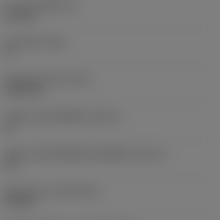
ความหนาเม็ดมีด
(S)
6.35 mm
มุมหลบหลัก
(AN)
0 °
น้ำหนักของอุปกรณ์
(WT)
0.0262 kg
รหัสขนาดช่องใส่เม็ดมีด
(SSC_M)
19
รหัสขนาดช่องใส่เม็ดมีดแบบอิมพีเรียล
(SSC_N)
3/4
Release date
(ValFrom20)
2/11/92