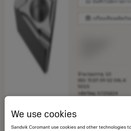
bookmark
บันทึกไปยังรายการ
balance
เปรียบเทียบผลิตภัณ
พร้อมจําหน่าย
ภายในหนึ่ง
สัปดาห์
จำนวนบรรจุ: 10
ISO: TCGT 09 02 04L-K
5015
รหัสวัสดุ: 5725824
EAN: 10621144
ANSI: CNMM 644-HR
We use cookies
235
การเป็น
deployed_code
ตัวแทน
แสดงโมเดล 3 มิติ
Sandvik Coromant use cookies and other technologies t
remove
add
ทั่วไป
shopping_cart
เพิ่มล