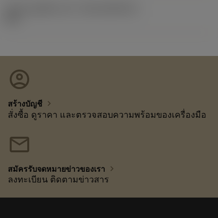
รหัสของชุดที่ออกแล้ว
(RELEASEPACK)
92.3
account_circle
chevron_right
สร้างบัญชี
สั่งซื้อ ดูราคา และตรวจสอบความพร้อมของเครื่องมือ
mail
chevron_right
สมัครรับจดหมายข่าวของเรา
ลงทะเบียน ติดตามข่าวสาร