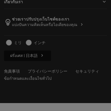
keyboard_arrow_down
เกี่ยวกับเรา
注文
計算ツールとアプリ
サンドビック・コロマントについて
戻る
カタログおよびハンドブック
Manufacturing Wellness
注文を追跡する
ช่วยเราปรับปรุงเว็บไซต์ของเรา
emoji_objects
chevron_right
แบ่งปันความคิดเห็นหรือไอเดียของคุณ
経歴
見積もりを作成する
サステナブルな事業
記事
ミリ
インチ
プレス用
chevron_right
ฝรั่งเศส | 日本語
免責事項
プライバシーポリシー
セキュリティ
ข้อกำหนดและเงื่อนไขทั่วไป