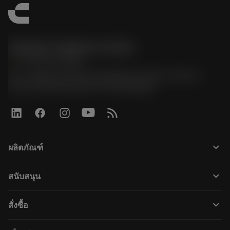
Sandvik Thailand Limited
phone
+66 2 016 2120
51, JL Tower, 19th Floor, Room No. 1904-6, Rama 9
Road, Kwaeng Huamark, Khet Bangkapi
keyboard_arrow_down
ผลิตภัณฑ์
すべてのツール
keyboard_arrow_down
สนับสนุน
すべてのソフトウェア
カスタマーサービス
リサイクル
keyboard_arrow_down
สั่งซื้อ
販売店および専門家
再生処理
購入方法
ガイドとチュートリアル
テーラーメード