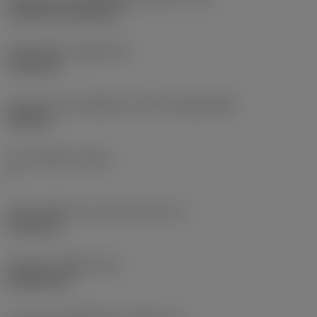
Cylindrical fixing hole
เส้นผ่าศูนย์กลางรูยึด
(D1)
7.925 mm
รูปทรงและขนาดเม็ดมีด
(CUTINT_SIZESHAPE)
CN1906
จำนวนคมตัด
(CEDC)
2
เส้นผ่านศูนย์กลางวงกลมแนบใน
(IC)
19.05 mm
รหัสรูปทรงเม็ดมีด
(SC)
Rhombic 80