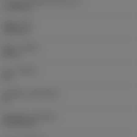
ความยาวประสิทธิผลของคมตัด
(LE)
17.7439 mm
รัศมีมุม
(RE)
1.5875 mm
ทิศทาง
(HAND)
Neutral
เกรด
(GRADE)
235
วัสดุเม็ดมีด
(SUBSTRATE)
HC
ชั้นเคลือบผิว
(COATING)
CVD TiCN+TiN