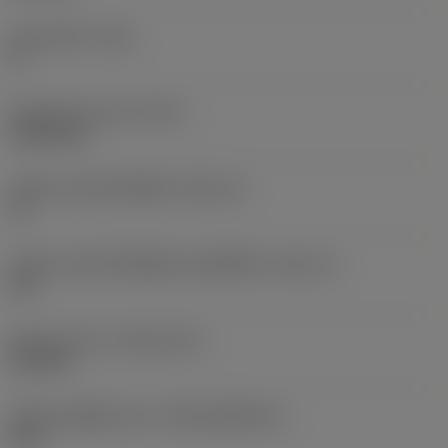
มุมหลบหลัก
(AN)
0 °
น้ำหนักของอุปกรณ์
(WT)
0.0262 kg
รหัสขนาดช่องใส่เม็ดมีด
(SSC_M)
19
รหัสขนาดช่องใส่เม็ดมีดแบบอิมพีเรียล
(SSC_N)
3/4
Release date
(ValFrom20)
2/11/92
รหัสของชุดที่ออกแล้ว
(RELEASEPACK)
92.3