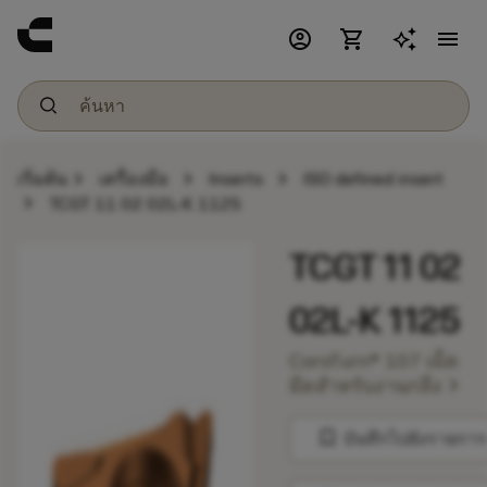
account_circle
shopping_cart
menu
chevron_right
chevron_right
chevron_right
เริ่มต้น
เครื่องมือ
Inserts
ISO defined insert
chevron_right
TCGT 11 02 02L-K 1125
TCGT 11 02
02L-K 1125
CoroTurn® 107 เม็ด
chevron_right
มีดสำหรับงานกลึง
bookmark
บันทึกไปยังรายการ