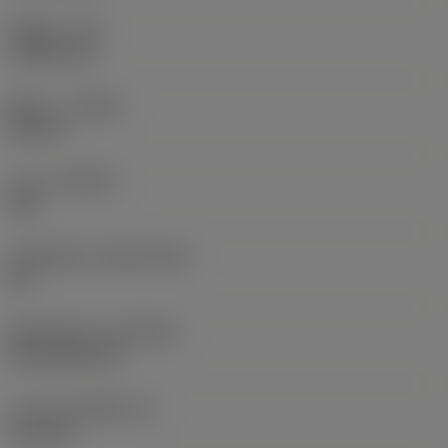
รัศมีมุม
(RE)
1.5875 mm
ทิศทาง
(HAND)
Neutral
เกรด
(GRADE)
235
วัสดุเม็ดมีด
(SUBSTRATE)
HC
ชั้นเคลือบผิว
(COATING)
CVD TiCN+TiN
ความหนาเม็ดมีด
(S)
6.35 mm