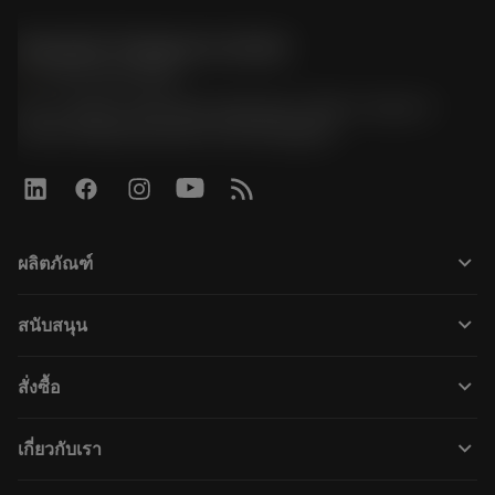
Sandvik Thailand Limited
phone
+66 2 016 2120
51, JL Tower, 19th Floor, Room No. 1904-6, Rama 9
Road, Kwaeng Huamark, Khet Bangkapi
keyboard_arrow_down
ผลิตภัณฑ์
すべてのツール
keyboard_arrow_down
สนับสนุน
すべてのソフトウェア
カスタマーサービス
リサイクル
keyboard_arrow_down
สั่งซื้อ
販売店および専門家
再生処理
購入方法
ガイドとチュートリアル
テーラーメード
keyboard_arrow_down
เกี่ยวกับเรา
注文
計算ツールとアプリ
サンドビック・コロマントについて
戻る