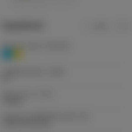
ข้อมูลผลิตภัณฑ์
เมตริก
นิ้ว
Workpiece material
(TMC1ISO)
P
M
รหัสผู้ผลิตร่องหักเศษ
(CBMD)
HR
ชนิดการทำงาน
(CTPT)
roughing
รหัสรูปแบบการติดตั้งเม็ดมีด (เมตริก)
(IFS)
Cylindrical fixing hole