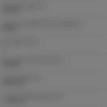
เส้นผ่าศูนย์กลางรูยึด
(D1)
7.925 mm
รูปทรงและขนาดเม็ดมีด
(CUTINT_SIZESHAPE)
CN1906
จำนวนคมตัด
(CEDC)
2
เส้นผ่านศูนย์กลางวงกลมแนบใน
(IC)
19.05 mm
รหัสรูปทรงเม็ดมีด
(SC)
Rhombic 80
ความยาวประสิทธิผลของคมตัด
(LE)
17.7439 mm