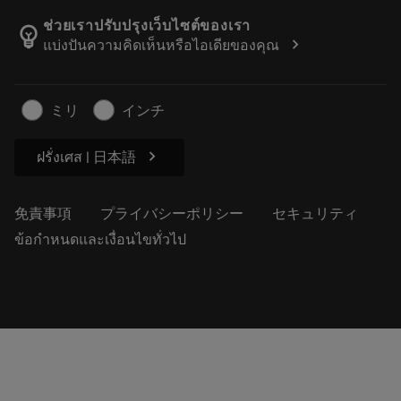
カタログおよびハンドブック
Manufacturing Wellness
注文を追跡する
ช่วยเราปรับปรุงเว็บไซต์ของเรา
emoji_objects
chevron_right
แบ่งปันความคิดเห็นหรือไอเดียของคุณ
経歴
見積もりを作成する
サステナブルな事業
記事
ミリ
インチ
プレス用
chevron_right
ฝรั่งเศส | 日本語
免責事項
プライバシーポリシー
セキュリティ
ข้อกำหนดและเงื่อนไขทั่วไป