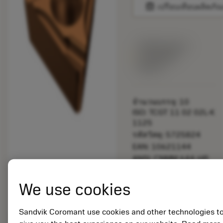
balance
เปรียบเทียบผลิตภัณ
พร้อมจําหน่าย
ภายในหนึ่ง
สัปดาห์
จำนวนบรรจุ: 10
ISO: TCGT 11 02 02L-K
1125
รหัสวัสดุ: 5725824
EAN: 10621144
ANSI: CNMM 644-HR
235
การเป็น
deployed_code
We use cookies
ตัวแทน
แสดงโมเดล 3 มิติ
remove
add
ทั่วไป
shopping_cart
เพิ่มล
Sandvik Coromant use cookies and other technologies t