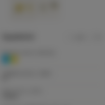
ข้อมูลผลิตภัณฑ์
เมตริก
นิ้ว
Workpiece material
(TMC1ISO)
P
M
รหัสผู้ผลิตร่องหักเศษ
(CBMD)
HR
ชนิดการทำงาน
(CTPT)
roughing