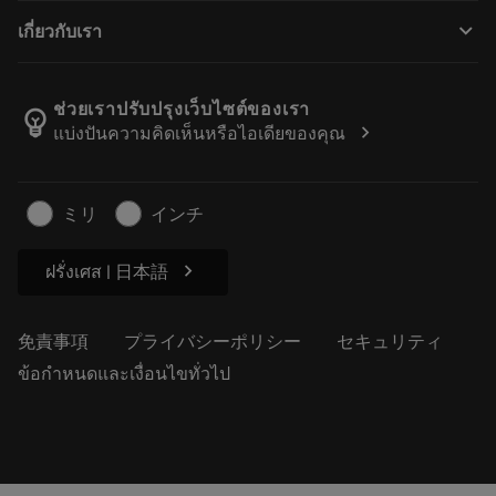
購入方法
ガイドとチュートリアル
テーラーメード
keyboard_arrow_down
เกี่ยวกับเรา
注文
計算ツールとアプリ
サンドビック・コロマントについて
戻る
カタログおよびハンドブック
Manufacturing Wellness
注文を追跡する
ช่วยเราปรับปรุงเว็บไซต์ของเรา
emoji_objects
chevron_right
แบ่งปันความคิดเห็นหรือไอเดียของคุณ
経歴
見積もりを作成する
サステナブルな事業
記事
ミリ
インチ
プレス用
chevron_right
ฝรั่งเศส | 日本語
免責事項
プライバシーポリシー
セキュリティ
ข้อกำหนดและเงื่อนไขทั่วไป