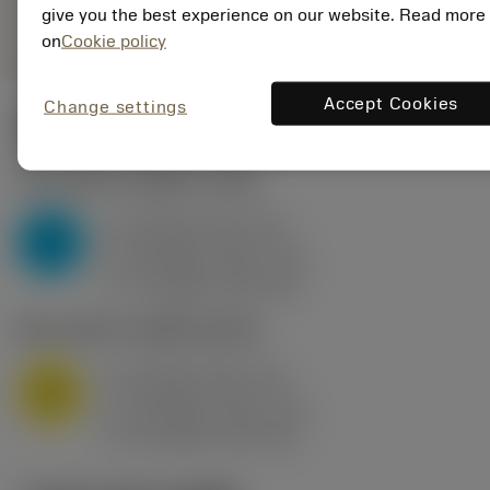
remove
add
give you the best experience on our website. Read more
ทั่วไป
shopping_cart
เพิ่มล
on
Cookie policy
Accept Cookies
Change settings
ค่าเริ่มต้น
(KAPR
95 deg
)
P2.1.Z.AN
,
ความแข็ง: 175 HB
a
10 mm (2.4 - 13)
p
P
f
0.8 mm/r (0.5 - 1.1)
n
h
0.8 mm/r (0.5 - 1.1)
ex
v
75 m/min (95 - 60)
c
M1.0.Z.AQ
,
ความแข็ง: 200 HB
a
10 mm (2.4 - 13)
p
M
f
0.8 mm/r (0.5 - 1.1)
n
h
0.8 mm/r (0.5 - 1.1)
ex
v
65 m/min (90 - 50)
c