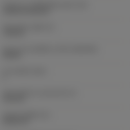
รหัสรูปแบบการติดตั้งเม็ดมีด (เมตริก)
(IFS)
Cylindrical fixing hole
เส้นผ่าศูนย์กลางรูยึด
(D1)
7.925 mm
รูปทรงและขนาดเม็ดมีด
(CUTINT_SIZESHAPE)
CN1906
จำนวนคมตัด
(CEDC)
2
เส้นผ่านศูนย์กลางวงกลมแนบใน
(IC)
19.05 mm
รหัสรูปทรงเม็ดมีด
(SC)
Rhombic 80