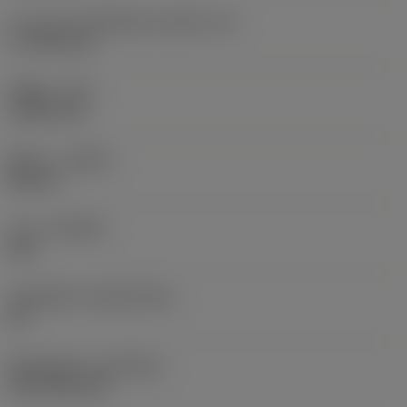
ความยาวประสิทธิผลของคมตัด
(LE)
17.7439 mm
รัศมีมุม
(RE)
1.5875 mm
ทิศทาง
(HAND)
Neutral
เกรด
(GRADE)
235
วัสดุเม็ดมีด
(SUBSTRATE)
HC
ชั้นเคลือบผิว
(COATING)
CVD TiCN+TiN