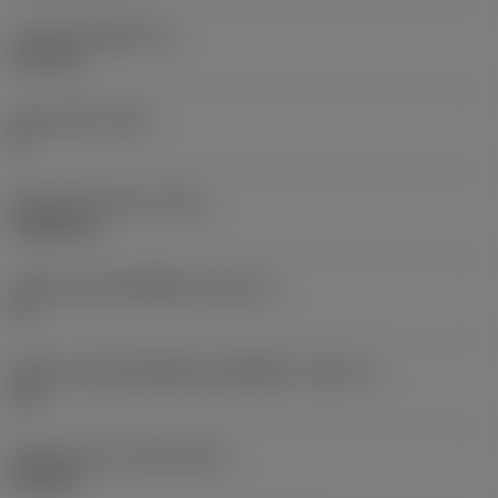
ความหนาเม็ดมีด
(S)
6.35 mm
มุมหลบหลัก
(AN)
0 °
น้ำหนักของอุปกรณ์
(WT)
0.0262 kg
รหัสขนาดช่องใส่เม็ดมีด
(SSC_M)
19
รหัสขนาดช่องใส่เม็ดมีดแบบอิมพีเรียล
(SSC_N)
3/4
Release date
(ValFrom20)
2/11/92