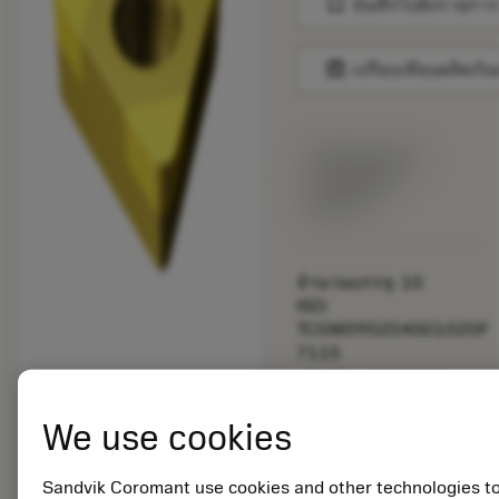
bookmark
บันทึกไปยังรายการ
balance
เปรียบเทียบผลิตภัณ
พร้อมจําหน่าย
ภายในหนึ่ง
สัปดาห์
จำนวนบรรจุ: 10
ISO:
TCGW090204S01020F
7115
รหัสวัสดุ: 5725824
EAN: 10621144
We use cookies
ANSI: CNMM 644-HR
235
การเป็น
Sandvik Coromant use cookies and other technologies t
deployed_code
ตัวแทน
แสดงโมเดล 3 มิติ