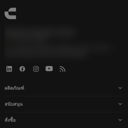
Sandvik Thailand Limited
phone
+66 2 016 2120
51, JL Tower, 19th Floor, Room No. 1904-6, Rama 9
Road, Kwaeng Huamark, Khet Bangkapi
keyboard_arrow_down
ผลิตภัณฑ์
すべてのツール
keyboard_arrow_down
สนับสนุน
すべてのソフトウェア
カスタマーサービス
リサイクル
keyboard_arrow_down
สั่งซื้อ
販売店および専門家
再生処理