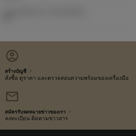
รหัสของชุดที่ออกแล้ว
(RELEASEPACK)
92.3
account_circle
chevron_right
สร้างบัญชี
สั่งซื้อ ดูราคา และตรวจสอบความพร้อมของเครื่องมือ
mail
chevron_right
สมัครรับจดหมายข่าวของเรา
ลงทะเบียน ติดตามข่าวสาร