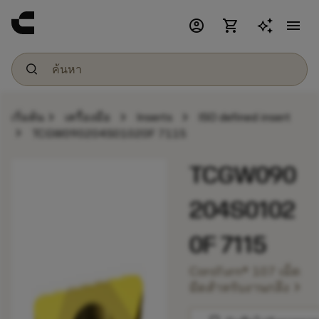
account_circle
shopping_cart
menu
chevron_right
chevron_right
chevron_right
เริ่มต้น
เครื่องมือ
Inserts
ISO defined insert
chevron_right
TCGW090204S01020F 7115
TCGW090
204S0102
0F 7115
CoroTurn® 107 เม็ด
chevron_right
มีดสำหรับงานกลึง