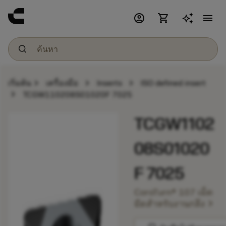
account_circle
shopping_cart
menu
chevron_right
chevron_right
chevron_right
เริ่มต้น
เครื่องมือ
Inserts
ISO defined insert
chevron_right
TCGW110208S01020F 7025
TCGW1102
08S01020
F 7025
CoroTurn® 107 เม็ด
chevron_right
มีดสำหรับงานกลึง