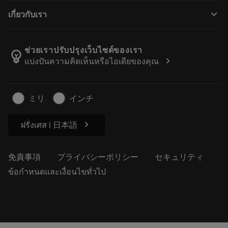
購入方法
ガイドとチュートリアル
テーラーメード
keyboard_arrow_down
เกี่ยวกับเรา
注文
計算ツールとアプリ
サンドビック・コロマントについて
戻る
カタログおよびハンドブック
Manufacturing Wellness
注文を追跡する
ช่วยเราปรับปรุงเว็บไซต์ของเรา
emoji_objects
chevron_right
แบ่งปันความคิดเห็นหรือไอเดียของคุณ
経歴
見積もりを作成する
サステナブルな事業
記事
ミリ
インチ
プレス用
chevron_right
ฝรั่งเศส | 日本語
免責事項
プライバシーポリシー
セキュリティ
ข้อกำหนดและเงื่อนไขทั่วไป