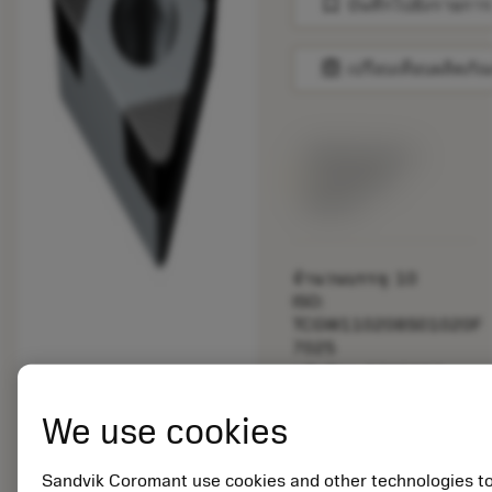
bookmark
บันทึกไปยังรายการ
balance
เปรียบเทียบผลิตภัณ
พร้อมจําหน่าย
ภายในหนึ่ง
สัปดาห์
จำนวนบรรจุ: 10
ISO:
TCGW110208S01020F
7025
รหัสวัสดุ: 5725824
EAN: 10621144
We use cookies
ANSI: CNMM 644-HR
235
การเป็น
Sandvik Coromant use cookies and other technologies t
deployed_code
ตัวแทน
แสดงโมเดล 3 มิติ