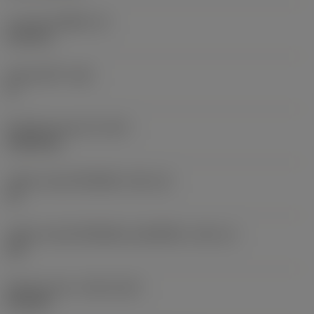
ความหนาเม็ดมีด
(S)
6.35 mm
มุมหลบหลัก
(AN)
0 °
น้ำหนักของอุปกรณ์
(WT)
0.0262 kg
รหัสขนาดช่องใส่เม็ดมีด
(SSC_M)
19
รหัสขนาดช่องใส่เม็ดมีดแบบอิมพีเรียล
(SSC_N)
3/4
Release date
(ValFrom20)
2/11/92