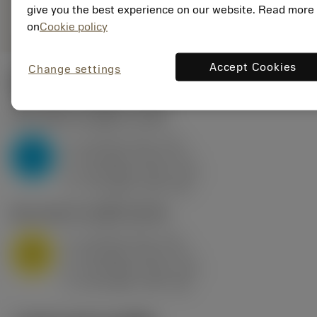
remove
add
give you the best experience on our website. Read more
ทั่วไป
shopping_cart
เพิ่มล
on
Cookie policy
Accept Cookies
Change settings
ค่าเริ่มต้น
(KAPR
95 deg
)
P2.1.Z.AN
,
ความแข็ง: 175 HB
a
10 mm (2.4 - 13)
p
P
f
0.8 mm/r (0.5 - 1.1)
n
h
0.8 mm/r (0.5 - 1.1)
ex
v
75 m/min (95 - 60)
c
M1.0.Z.AQ
,
ความแข็ง: 200 HB
a
10 mm (2.4 - 13)
p
M
f
0.8 mm/r (0.5 - 1.1)
n
h
0.8 mm/r (0.5 - 1.1)
ex
v
65 m/min (90 - 50)
c