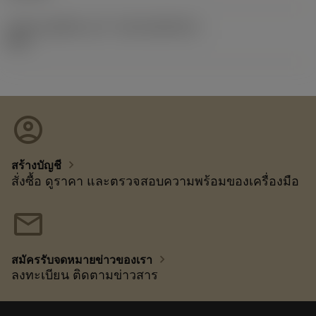
รหัสของชุดที่ออกแล้ว
(RELEASEPACK)
92.3
account_circle
chevron_right
สร้างบัญชี
สั่งซื้อ ดูราคา และตรวจสอบความพร้อมของเครื่องมือ
mail
chevron_right
สมัครรับจดหมายข่าวของเรา
ลงทะเบียน ติดตามข่าวสาร