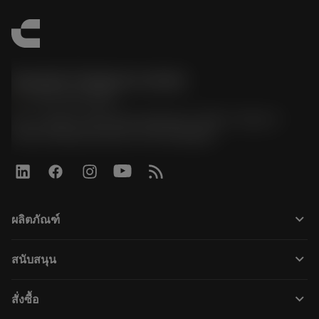
Sandvik Thailand Limited
phone
+66 2 016 2120
51, JL Tower, 19th Floor, Room No. 1904-6, Rama 9
Road, Kwaeng Huamark, Khet Bangkapi
keyboard_arrow_down
ผลิตภัณฑ์
すべてのツール
keyboard_arrow_down
สนับสนุน
すべてのソフトウェア
カスタマーサービス
リサイクル
keyboard_arrow_down
สั่งซื้อ
販売店および専門家
再生処理