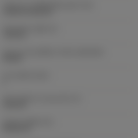
รหัสรูปแบบการติดตั้งเม็ดมีด (เมตริก)
(IFS)
Cylindrical fixing hole
เส้นผ่าศูนย์กลางรูยึด
(D1)
7.925 mm
รูปทรงและขนาดเม็ดมีด
(CUTINT_SIZESHAPE)
CN1906
จำนวนคมตัด
(CEDC)
2
เส้นผ่านศูนย์กลางวงกลมแนบใน
(IC)
19.05 mm
รหัสรูปทรงเม็ดมีด
(SC)
Rhombic 80