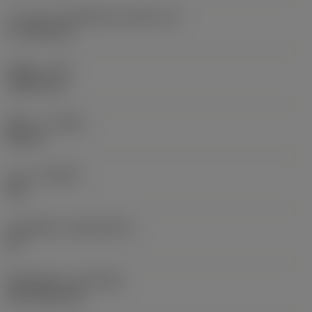
ความยาวประสิทธิผลของคมตัด
(LE)
17.7439 mm
รัศมีมุม
(RE)
1.5875 mm
ทิศทาง
(HAND)
Neutral
เกรด
(GRADE)
235
วัสดุเม็ดมีด
(SUBSTRATE)
HC
ชั้นเคลือบผิว
(COATING)
CVD TiCN+TiN