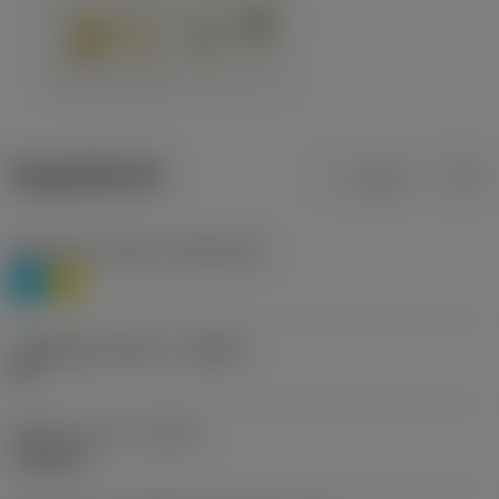
ข้อมูลผลิตภัณฑ์
เมตริก
นิ้ว
Workpiece material
(TMC1ISO)
P
M
รหัสผู้ผลิตร่องหักเศษ
(CBMD)
HR
ชนิดการทำงาน
(CTPT)
roughing