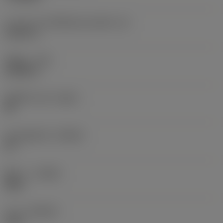
ความยาวประสิทธิผลของคมตัด
(LE)
0.3531 in
รัศมีมุม
(RE)
0.0098 in
เม็ดมีดไวเปอร์
(WEP)
ใช่
มุมคมตัดหลัก
(KRINS)
91 °
ทิศทาง
(HAND)
Right
เกรด
(GRADE)
1515