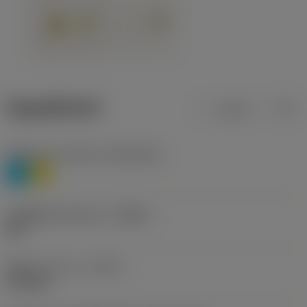
ข้อมูลผลิตภัณฑ์
เมตริก
นิ้ว
Workpiece material
(TMC1ISO)
P
M
รหัสผู้ผลิตร่องหักเศษ
(CBMD)
WK
ชนิดการทำงาน
(CTPT)
finishing