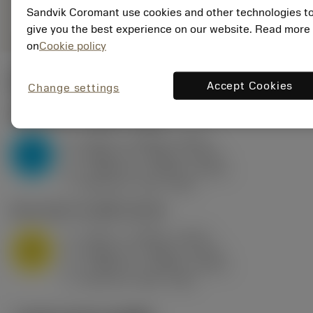
remove
add
ทั่วไป
shopping_cart
Sandvik Coromant use cookies and other technologies t
เพิ่มล
give you the best experience on our website. Read more
on
Cookie policy
ค่าเริ่มต้น
(KAPR
91 deg
)
Accept Cookies
Change settings
P2.1.Z.AN
,
ความแข็ง: 175 HB
a
0.02 in (0.006 - 0.047)
p
P
f
0.008 in/r (0.002 - 0.011)
n
h
0.008 in/r (0.002 - 0.011)
ex
v
680 sfm (760 - 465)
c
M1.0.Z.AQ
,
ความแข็ง: 200 HB
a
0.02 in (0.006 - 0.047)
p
M
f
0.008 in/r (0.002 - 0.011)
n
h
0.008 in/r (0.002 - 0.011)
ex
v
650 sfm (650 - 520)
c