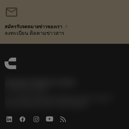
mail
chevron_right
สมัครรับจดหมายข่าวของเรา
ลงทะเบียน ติดตามข่าวสาร
Sandvik Thailand Limited
phone
+66 2 016 2120
51, JL Tower, 19th Floor, Room No. 1904-6, Rama 9
Road, Kwaeng Huamark, Khet Bangkapi