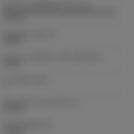
รหัสรูปแบบการติดตั้งเม็ดมีด (เมตริก)
(IFS)
Partly cylindrical, 40-60 deg countersink on one or
two sides
เส้นผ่าศูนย์กลางรูยึด
(D1)
0.0984 in
รูปทรงและขนาดเม็ดมีด
(CUTINT_SIZESHAPE)
TC0902
จำนวนคมตัด
(CEDC)
3
เส้นผ่านศูนย์กลางวงกลมแนบใน
(IC)
0.2188 in
รหัสรูปทรงเม็ดมีด
(SC)
Triangular