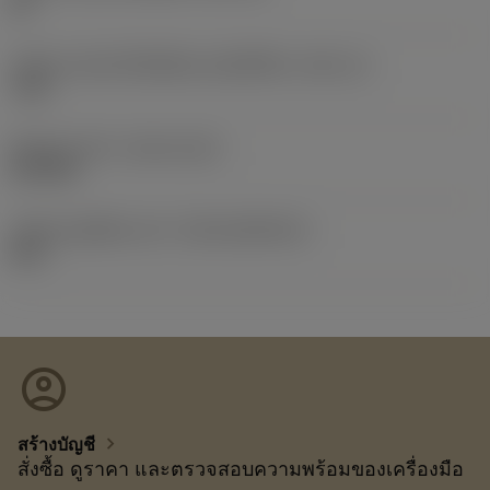
09
รหัสขนาดช่องใส่เม็ดมีดแบบอิมพีเรียล
(SSC_N)
7/32
Release date
(ValFrom20)
25/9/08
รหัสของชุดที่ออกแล้ว
(RELEASEPACK)
08.2
account_circle
chevron_right
สร้างบัญชี
สั่งซื้อ ดูราคา และตรวจสอบความพร้อมของเครื่องมือ