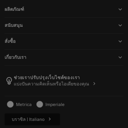
keyboard_arrow_down
ผลิตภัณฑ์
เครื่องมือทั้งหมด
keyboard_arrow_down
สนับสนุน
ซอฟต์แวร์ทั้งหมด
ฝ่ายบริการลูกค้า
การรีไซเคิล
keyboard_arrow_down
สั่งซื้อ
ผู้จัดจำหน่ายและผู้เชี่ยวชาญ
การปรับสภาพใหม่
วิธีซื้อ
คู่มือและบทช่วยสอน
Tailor Made
keyboard_arrow_down
เกี่ยวกับเรา
สั่งซื้อ
เครื่องคิดเลขและแอป
เกี่ยวกับ Sandvik Coromant
ส่งคืน
แคตตาล็อกและคู่มืออ้างอิง
Manufacturing Wellness
ติดตามคำสั่งซื้อของคุณ
ช่วยเราปรับปรุงเว็บไซต์ของเรา
emoji_objects
chevron_right
แบ่งปันความคิดเห็นหรือไอเดียของคุณ
อาชีพ
ทำใบเสนอราคา
ธุรกิจที่ยั่งยืน
บทความ
Metrica
Imperiale
สำหรับสื่อมวลชน
chevron_right
บราซิล | Italiano