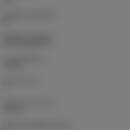
วัสดุเม็ดมีด
(SUBSTRATE)
HC
ชั้นเคลือบผิว
(COATING)
CVD TiCN+Al2O3+TiN
ความหนาเม็ดมีด
(S)
0.0938 in
มุมหลบหลัก
(AN)
7 °
น้ำหนักของอุปกรณ์
(WT)
0.0011 lb
รหัสขนาดช่องใส่เม็ดมีด
(SSC_M)