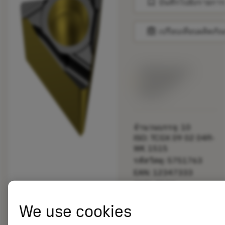
bookmark
บันทึกไปยังรายการ
balance
เปรียบเทียบผลิตภัณ
พร้อมจําหน่าย
ภายในหนึ่ง
สัปดาห์
จำนวนบรรจุ: 10
ISO: TCGX 09 02 04R-
WK 1515
รหัสวัสดุ: 5751763
EAN: 12347333
ANSI: TCGX
1.8(1.5)1R-WK 1515
We use cookies
การเป็น
deployed_code
ตัวแทน
แสดงโมเดล 3 มิติ