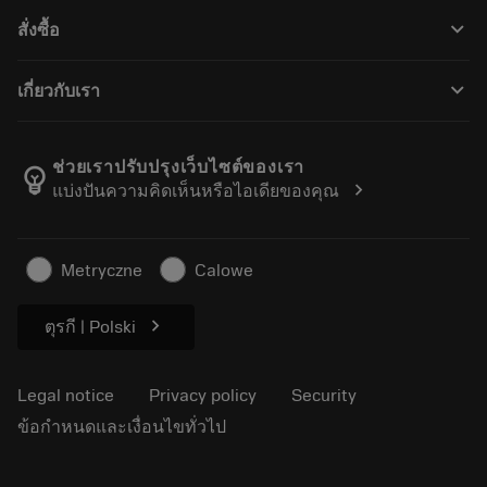
Customer service
การรีไซเคิล
keyboard_arrow_down
สั่งซื้อ
Distributors and specialists
การฟื้นฟูสภาพเครื่องมือ
How to buy
Guides and tutorials
Tailor Made
keyboard_arrow_down
เกี่ยวกับเรา
Order
Calculators and apps
About Sandvik Coromant
Return
Catalogues and handbooks
Manufacturing wellness
Track your order
ช่วยเราปรับปรุงเว็บไซต์ของเรา
emoji_objects
chevron_right
แบ่งปันความคิดเห็นหรือไอเดียของคุณ
Career
Make a quotation
Sustainable business
บทความ
Metryczne
Calowe
For press
chevron_right
ตุรกี | Polski
Legal notice
Privacy policy
Security
ข้อกำหนดและเงื่อนไขทั่วไป