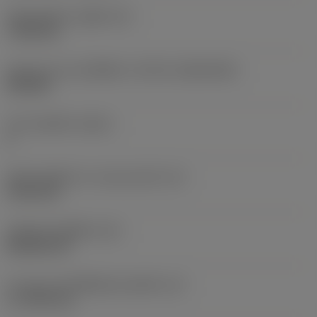
เส้นผ่าศูนย์กลางรูยึด
(D1)
7.925 mm
รูปทรงและขนาดเม็ดมีด
(CUTINT_SIZESHAPE)
CN1906
จำนวนคมตัด
(CEDC)
2
เส้นผ่านศูนย์กลางวงกลมแนบใน
(IC)
19.05 mm
รหัสรูปทรงเม็ดมีด
(SC)
Rhombic 80
ความยาวประสิทธิผลของคมตัด
(LE)
17.7439 mm