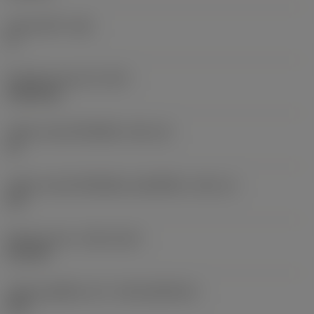
มุมหลบหลัก
(AN)
0 °
น้ำหนักของอุปกรณ์
(WT)
0.0262 kg
รหัสขนาดช่องใส่เม็ดมีด
(SSC_M)
19
รหัสขนาดช่องใส่เม็ดมีดแบบอิมพีเรียล
(SSC_N)
3/4
Release date
(ValFrom20)
2/11/92
รหัสของชุดที่ออกแล้ว
(RELEASEPACK)
92.3