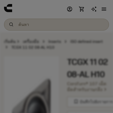
account_circle
shopping_cart
menu
chevron_right
chevron_right
chevron_right
เริ่มต้น
เครื่องมือ
Inserts
ISO defined insert
chevron_right
TCGX 11 02 08-AL H10
TCGX 11 02
08-AL H10
CoroTurn® 107 เม็ด
chevron_right
มีดสำหรับงานกลึง
bookmark
บันทึกไปยังรายการ