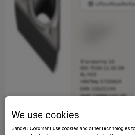
balance
เปรียบเทียบผลิตภัณ
พร้อมจําหน่าย
ภายในหนึ่ง
สัปดาห์
จำนวนบรรจุ: 10
ISO: TCGX 11 02 08-
AL H10
รหัสวัสดุ: 5725824
EAN: 10621144
ANSI: CNMM 644-HR
235
การเป็น
deployed_code
We use cookies
ตัวแทน
แสดงโมเดล 3 มิติ
remove
add
ทั่วไป
shopping_cart
เพิ่มล
Sandvik Coromant use cookies and other technologies t