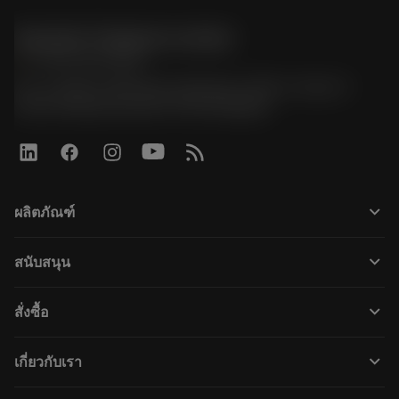
Sandvik Thailand Limited
phone
+66 2 016 2120
51, JL Tower, 19th Floor, Room No. 1904-6, Rama 9
Road, Kwaeng Huamark, Khet Bangkapi
keyboard_arrow_down
ผลิตภัณฑ์
すべてのツール
keyboard_arrow_down
สนับสนุน
すべてのソフトウェア
カスタマーサービス
リサイクル
keyboard_arrow_down
สั่งซื้อ
販売店および専門家
再生処理
購入方法
ガイドとチュートリアル
テーラーメード
keyboard_arrow_down
เกี่ยวกับเรา
注文
計算ツールとアプリ
サンドビック・コロマントについて
戻る