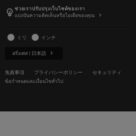
カタログおよびハンドブック
Manufacturing Wellness
注文を追跡する
ช่วยเราปรับปรุงเว็บไซต์ของเรา
emoji_objects
chevron_right
แบ่งปันความคิดเห็นหรือไอเดียของคุณ
経歴
見積もりを作成する
サステナブルな事業
記事
ミリ
インチ
プレス用
chevron_right
ฝรั่งเศส | 日本語
免責事項
プライバシーポリシー
セキュリティ
ข้อกำหนดและเงื่อนไขทั่วไป