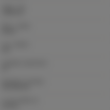
รัศมีมุม
(RE)
1.5875 mm
ทิศทาง
(HAND)
Neutral
เกรด
(GRADE)
235
วัสดุเม็ดมีด
(SUBSTRATE)
HC
ชั้นเคลือบผิว
(COATING)
CVD TiCN+TiN
ความหนาเม็ดมีด
(S)
6.35 mm