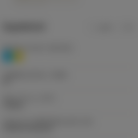
ข้อมูลผลิตภัณฑ์
เมตริก
นิ้ว
Workpiece material
(TMC1ISO)
P
M
รหัสผู้ผลิตร่องหักเศษ
(CBMD)
HR
ชนิดการทำงาน
(CTPT)
roughing
รหัสรูปแบบการติดตั้งเม็ดมีด (เมตริก)
(IFS)
Cylindrical fixing hole