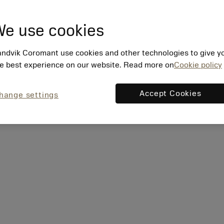
e use cookies
ndvik Coromant use cookies and other technologies to give y
e best experience on our website. Read more on
Cookie policy
Accept Cookies
hange settings