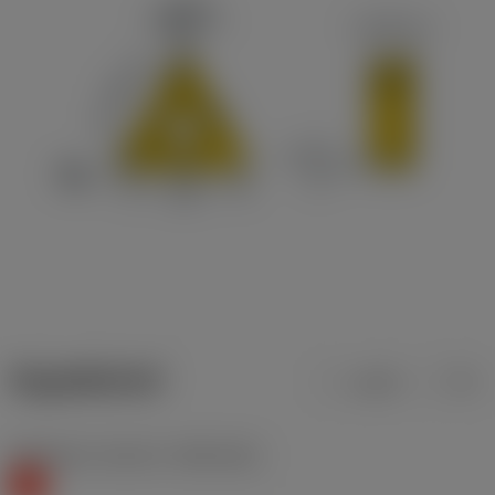
ข้อมูลผลิตภัณฑ์
เมตริก
นิ้ว
Workpiece material
(TMC1ISO)
K