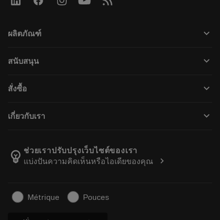
keyboard_arrow_down
ผลิตภัณฑ์
Tous les outils
keyboard_arrow_down
สนับสนุน
Kaikki ohjelmistot
Service à la clientèle
Recyclage
keyboard_arrow_down
สั่งซื้อ
Distributeurs et spécialistes
Reconditionnement
Comment acheter
Guides et tutoriels
Tailor Made
keyboard_arrow_down
เกี่ยวกับเรา
Commande
Calculatrices et applications
À propos de Sandvik Coromant
Retour
Catalogues et manuels
Fabrication de bien-être
Suivez votre commande
ช่วยเราปรับปรุงเว็บไซต์ของเรา
emoji_objects
chevron_right
แบ่งปันความคิดเห็นหรือไอเดียของคุณ
Carrière
Établir un devis
Activités durables
บทความ
Métrique
Pouces
Pour presse