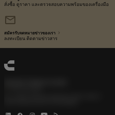
สั่งซื้อ ดูราคา และตรวจสอบความพร้อมของเครื่องมือ
mail
chevron_right
สมัครรับจดหมายข่าวของเรา
ลงทะเบียน ติดตามข่าวสาร
Sandvik Thailand Limited
phone
+66 2 016 2120
51, JL Tower, 19th Floor, Room No. 1904-6, Rama 9
Road, Kwaeng Huamark, Khet Bangkapi