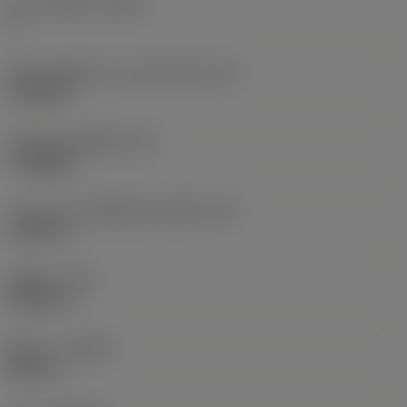
จำนวนคมตัด
(CEDC)
3
เส้นผ่านศูนย์กลางวงกลมแนบใน
(IC)
0.1563 in
รหัสรูปทรงเม็ดมีด
(SC)
Triangular
ความยาวประสิทธิผลของคมตัด
(LE)
0.2291 in
รัศมีมุม
(RE)
0.0313 in
ทิศทาง
(HAND)
Neutral