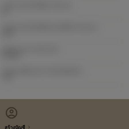
รหัสขนาดช่องใส่เม็ดมีด
(SSC_M)
06
รหัสขนาดช่องใส่เม็ดมีดแบบอิมพีเรียล
(SSC_N)
5/32
Release date
(ValFrom20)
22/9/15
รหัสของชุดที่ออกแล้ว
(RELEASEPACK)
15.2
account_circle
chevron_right
สร้างบัญชี