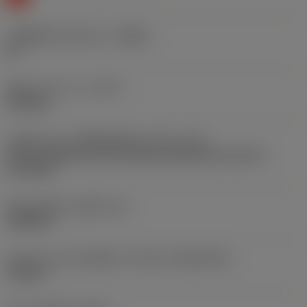
รหัสผู้ผลิตร่องหักเศษ
(CBMD)
KF
ชนิดการทำงาน
(CTPT)
finishing
รหัสรูปแบบการติดตั้งเม็ดมีด (เมตริก)
(IFS)
Partly cylindrical, 40-60 deg countersink on one or
two sides
เส้นผ่าศูนย์กลางรูยึด
(D1)
0.0866 in
รูปทรงและขนาดเม็ดมีด
(CUTINT_SIZESHAPE)
TC06T1