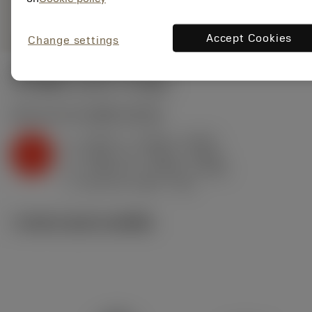
remove
add
ทั่วไป
shopping_cart
เพิ่มล
Accept Cookies
Change settings
ค่าเริ่มต้น
(KAPR
91 deg
)
K2.2.C.UT
,
ความแข็ง: 245 HB
a
0.016 in (0.006 - 0.059)
p
K
f
0.005 in/r (0.003 - 0.009)
n
h
0.004 in/r (0.002 - 0.008)
ex
v
810 sfm (840 - 730)
c
ภาพประกอบทางเทคนิค