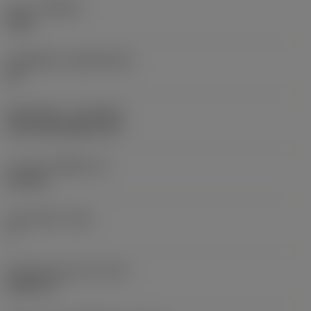
เกรด
(GRADE)
3225
วัสดุเม็ดมีด
(SUBSTRATE)
HC
ชั้นเคลือบผิว
(COATING)
CVD TiCN+Al2O3+TiN
ความหนาเม็ดมีด
(S)
0.078 in
มุมหลบหลัก
(AN)
7 °
น้ำหนักของอุปกรณ์
(WT)
0.0007 lb