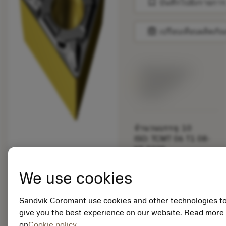
bookmark
บันทึกไปยังรายการ
balance
เปรียบเทียบผลิตภัณ
พร้อมจําหน่าย
ภายในหนึ่ง
สัปดาห์
จำนวนบรรจุ: 10
ISO: TCMT 06 T1 08-
KF 3225
รหัสวัสดุ: 6868281
EAN:
We use cookies
7323220263981
ANSI: TCMT 1.2(1.2)2-
Sandvik Coromant use cookies and other technologies t
KF 3225
การเป็น
give you the best experience on our website. Read more
deployed_code
ตัวแทน
แสดงโมเดล 3 มิติ
on
Cookie policy